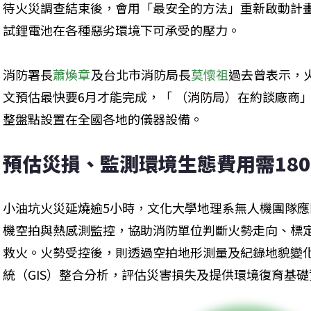
待火災調查結束後，會用「最安全的方法」重新啟動計
試鋰電池在各種惡劣環境下可承受的壓力。
消防署長
蕭煥章
及台北市消防局長
莫懷祖
過去曾表示，
文預估最快要6月才能完成，「 （消防局）在約談廠商
整盤點設置在全國各地的儀器設備。
預估災損、監測環境生態費用需18
小油坑火災延燒逾5小時，文化大學地理系無人機團隊
機空拍與熱感測監控，協助消防單位判斷火勢走向、標
救火。火勢受控後，則透過空拍地形測量及紀錄地貌變
統（GIS）整合分析，評估災害損失及提供環境復育基礎