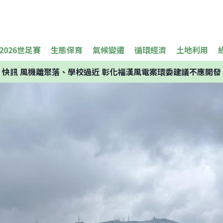
2026世足賽
生態保育
氣候變遷
循環經濟
土地利用
快訊
風機離聚落、學校過近 彰化福漢風電案環委建議不應開發