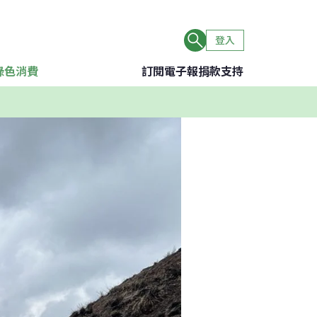
登入
綠色消費
訂閱電子報
捐款支持