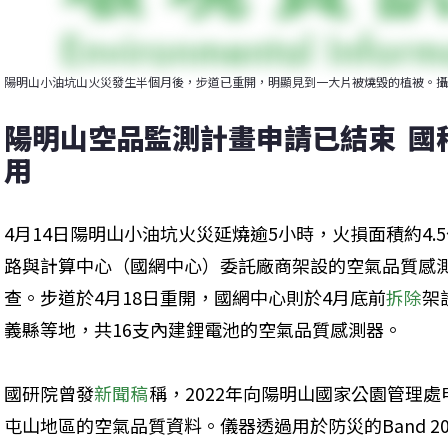
陽明山小油坑山火災發生半個月後，步道已重開，明顯見到一大片被燒毀的植被。攝
陽明山空品監測計畫申請已結束  
用
4月14日陽明山小油坑火災延燒逾5小時，火損面積約4
路與計算中心（國網中心）委託廠商架設的空氣品質感
查。步道於4月18日重開，國網中心則於4月底前
拆除
架
義縣等地，共16支內建鋰電池的空氣品質感測器。
國研院曾發
新聞稿
稱，2022年向陽明山國家公園管理
屯山地區的空氣品質資料。儀器透過用於防災的Band 