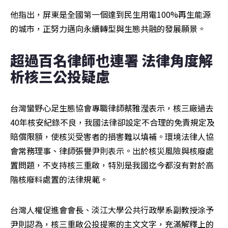
他指出，屏東是全國第一個達到民生用電100%再生能源
的城市，正努力邁向永續轉型與生態共融的發展願景。
超過百名律師也連署 法律角度解
析核三公投疑慮
台灣蠻野心足生態協會專職律師蔡雅瀅表示，核三廠過去
40年核安紀錄不良，我國法律卻設定不合理的免責規定及
賠償限額，使核災受害者的損害難以填補。環境法律人協
會常務理事、律師張譽尹則表示。出於核災風險與核廢處
置問題，不支持核三重啟，特別是我國迄今都沒有對於高
階核廢料處置的法律規範。
台灣人權促進會會長、淡江大學公共行政學系副教授涂予
尹則認為，核三重啟公投提案的主文文字，充滿解釋上的