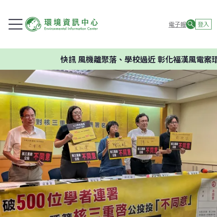
電子報
登入
快訊
風機離聚落、學校過近 彰化福漢風電案環委建