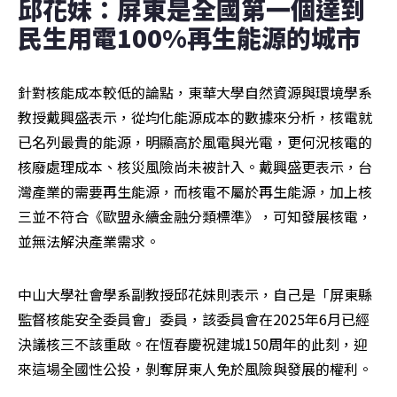
邱花妹：屏東是全國第一個達到
民生用電100%再生能源的城市
針對核能成本較低的論點，東華大學自然資源與環境學系
教授戴興盛表示，從均化能源成本的數據來分析，核電就
已名列最貴的能源，明顯高於風電與光電，更何況核電的
核廢處理成本、核災風險尚未被計入。戴興盛更表示，台
灣產業的需要再生能源，而核電不屬於再生能源，加上核
三並不符合《歐盟永續金融分類標準》，可知發展核電，
並無法解決產業需求。
中山大學社會學系副教授邱花妹則表示，自己是「屏東縣
監督核能安全委員會」委員，該委員會在2025年6月已經
決議核三不該重啟。在恆春慶祝建城150周年的此刻，迎
來這場全國性公投，剝奪屏東人免於風險與發展的權利。