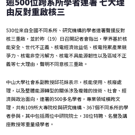
逾500位跨系所學者連署 七大理
由反對重啟核三
530位來自全國不同系所、研究機構的學者連署聲援反對
核三重啟，並於昨（19）日召開記者會指出，學界基於核
能安全、世代不正義、核電經濟效益低、核電拖累產業競
爭力、核電非空污解方、核電不具能源韌性以及區域不正
義等七大理由，聲明不同意核三重啟。
中山大學社會系副教授邱花妹表示，核能使用、核廢處
理，以及整體能源轉型的關係涉及複雜的技術、社會、經
濟與政治面向，連署的500多名學者，專業領域橫跨文
理，共有109所大專院校與研究機構、367個不同系所的學
者參與，其中包括兩位中研院院士，38位特聘、名譽及講
座教授等重量級學者。