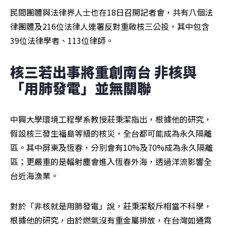
民間團體與法律界人士也在18日召開記者會，共有八個法
律團體及216位法律人連署反對重啟核三公投，其中包含
39位法律學者、113位律師。
核三若出事將重創南台 非核與
「用肺發電」並無關聯
中興大學環境工程學系教授莊秉潔指出，根據他的研究，
假設核三發生福島等級的核災，全台都可能成為永久隔離
區。其中屏東及恆春，分別會有10%及70%成為永久隔離
區；更嚴重的是輻射塵會進入恆春外海，透過洋流影響全
台近海漁業。
對於「非核就是用肺發電」說，莊秉潔駁斥相當不科學，
根據他的研究，由於燃氣沒有重金屬排放，在台灣如通霄