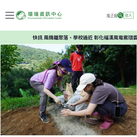
電子報
登入
快訊
風機離聚落、學校過近 彰化福漢風電案環委建