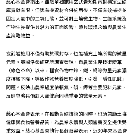
慈心基金會指出，雖然單獨施用玄武岩短期內對穩定型碳
庫貢獻有限，但與有機資材合併施用後，不僅有效捕捉並
固定大氣中的二氧化碳，並可對土壤微生物、生態系統及
作物生長提供具潛力的正面影響，兼具環境永續與農業生
產策略效益。 
玄武岩施用不僅有助於碳封存，也能補充土壤所需的微量
元素。英國洛桑研究所調查發現，自農業生產技術變革
（綠色革命）以來，糧食作物中鋅、鐵、銅等微量元素濃
度持續下降，導致作物營養密度降低，引發「隱性飢餓」
問題。反映出農業過度依賴氮、磷、鉀等主要肥料元素，
反倒忽略其他對人類健康同樣重要的微量元素。
慈心基金會表示，在推動負碳技術的同時，也須兼顧土壤
健康與食物營養品質，為農業永續與人類營養安全提供雙
重效益。慈心基金會執行長蘇慕容表示，近30年來基金會