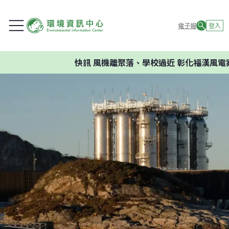
電子報
登入
快訊
風機離聚落、學校過近 彰化福漢風電案