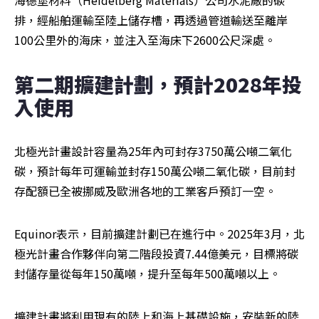
海德堡材料（Heidelberg Materials）公司水泥廠的碳
排，經船舶運輸至陸上儲存槽，再透過管道輸送至離岸
100公里外的海床，並注入至海床下2600公尺深處。
第二期擴建計劃，預計2028年投
入使用
北極光計畫設計容量為25年內可封存3750萬公噸二氧化
碳，預計每年可運輸並封存150萬公噸二氧化碳，目前封
存配額已全被挪威及歐洲各地的工業客戶預訂一空。
Equinor表示，目前擴建計劃已在進行中。2025年3月，北
極光計畫合作夥伴向第二階段投資7.44億美元，目標將碳
封儲存量從每年150萬噸，提升至每年500萬噸以上。
擴建計畫將利用現有的陸上和海上基礎設施，安裝新的陸