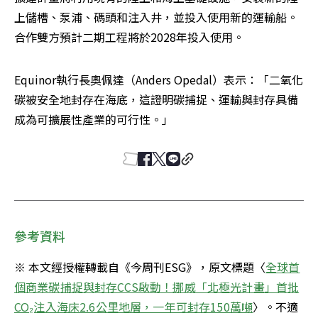
上儲槽、泵浦、碼頭和注入井，並投入使用新的運輸船。
合作雙方預計二期工程將於2028年投入使用。
Equinor執行長奧佩達（Anders Opedal）表示：「二氧化
碳被安全地封存在海底，這證明碳捕捉、運輸與封存具備
成為可擴展性產業的可行性。」
參考資料
※ 本文經授權轉載自《今周刊ESG》，原文標題〈
全球首
個商業碳捕捉與封存CCS啟動！挪威「北極光計畫」首批
CO₂注入海床2.6公里地層，一年可封存150萬噸
〉。不適