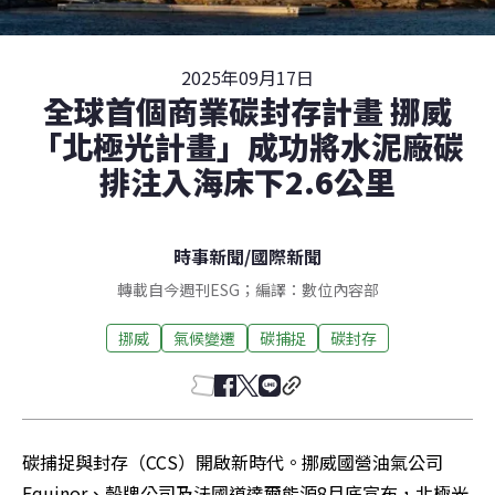
2025年09月17日
全球首個商業碳封存計畫 挪威
「北極光計畫」成功將水泥廠碳
排注入海床下2.6公里
時事新聞
/
國際新聞
轉載自今週刊ESG；編譯：數位內容部
挪威
氣候變遷
碳捕捉
碳封存
碳捕捉與封存（CCS）開啟新時代。挪威國營油氣公司
Equinor、殼牌公司及法國道達爾能源8月底宣布，北極光