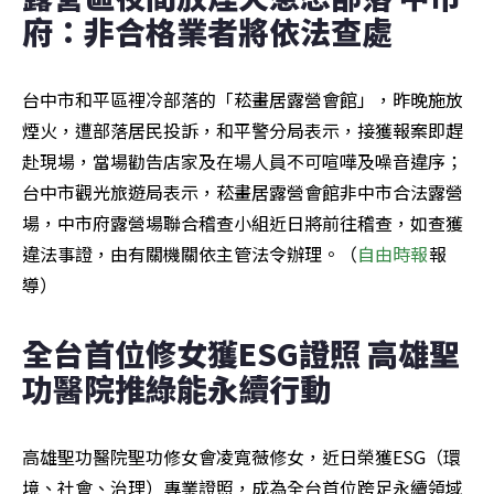
府：非合格業者將依法查處
台中市和平區裡冷部落的「菘畫居露營會館」，昨晚施放
煙火，遭部落居民投訴，和平警分局表示，接獲報案即趕
赴現場，當場勸告店家及在場人員不可喧嘩及噪音違序；
台中市觀光旅遊局表示，菘畫居露營會館非中市合法露營
場，中市府露營場聯合稽查小組近日將前往稽查，如查獲
違法事證，由有關機關依主管法令辦理。（
自由時報
報
導）
全台首位修女獲ESG證照 高雄聖
功醫院推綠能永續行動
高雄聖功醫院聖功修女會凌寬薇修女，近日榮獲ESG（環
境、社會、治理）專業證照，成為全台首位跨足永續領域