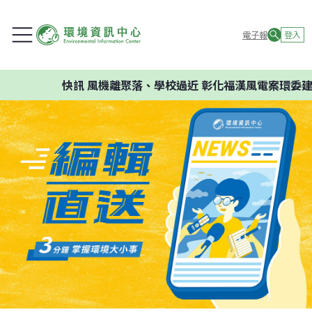
電子報
登入
快訊
風機離聚落、學校過近 彰化福漢風電案環委建議