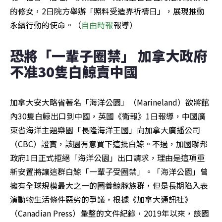
的修女，2日院方舉辦「照料受造界祈禱日」，展現推動
永續行動的使命。（
自由時報
報導）
恐將「一輩子圈禁」 加拿大政府
不准30隻白鯨賣中國
加拿大安大略省著名「海洋公園」（Marineland）欲將館
內30隻白鯨出口到中國，英國《衛報》1日報導，中國廣
東省海洋主題樂園「長隆海洋王國」向加拿大廣播公司
（CBC）證實，該園有意買下這批白鯨。不過，加國聯邦
政府1日正式拒絕「海洋公園」出口請求，理由是這項重
新安置將讓這群白鯨「一輩子受圈禁」。「海洋公園」曾
擁有全球規模最大之一的圈養鯨豚族群，但是長期陷入表
演動物生活條件惡劣的爭議，根據《加拿大通訊社》
（Canadian Press）彙整的文件紀錄，2019年以來，該園