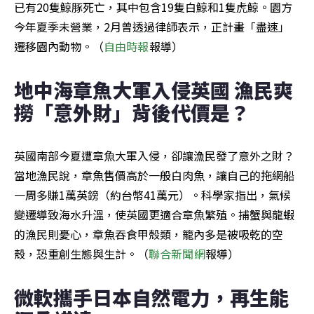
已有20隻鯨豚死亡，其中包含19隻白鯨和1隻虎鯨。園方
今年夏季未營業，2月曾透過律師表示，正計畫「盡速」
遷移園內動物。（
自由時報
報導）
地中海章魚大軍入侵英國 漁民爽
撈「意外財」背後代價是？
英國南部今夏遭章魚大軍入侵，卻讓漁民發了意外之財？
當地漁民說，章魚售價高於一般白肉魚，讓自己的拖網船
一周多賺1萬英鎊（約台幣41萬元）。科學家指出，氣候
變遷導致海水升溫，使英國更適合章魚繁殖。捕蟹與龍蝦
的漁民則憂心，章魚吞食甲殼類，籠內多是被吸乾的空
殼，恐重創生態與生計。（
聯合新聞網
報導）
微軟攜手日本自然電力，再生能