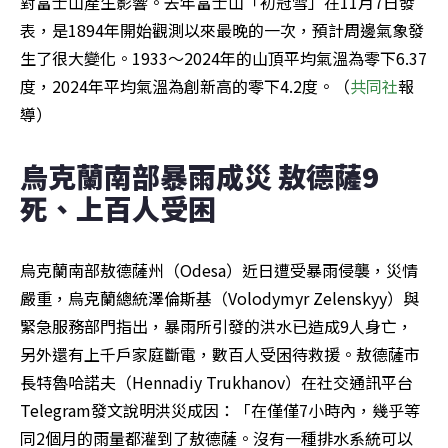
對富士山產生影響。去年富士山「初冠雪」在11月7日發
表，是1894年開始觀測以來最晚的一次，預計周邊氣象發
生了很大變化。1933～2024年的山頂平均氣溫為零下6.37
度，2024年平均氣溫為創新高的零下4.2度。（
共同社
報
導）
烏克蘭南部暴雨成災 敖德薩9
死、上百人受困
烏克蘭南部敖德薩州（Odesa）近日遭受暴雨侵襲，災情
嚴重，烏克蘭總統澤倫斯基（Volodymyr Zelenskyy）與
緊急服務部門指出，暴雨所引發的洪水已造成9人身亡，
另外還有上千戶家庭斷電，數百人受困待救援。敖德薩市
長特魯哈諾夫（Hennadiy Trukhanov）在社交通訊平台
Telegram發文說明洪災成因：「在僅僅7小時內，幾乎等
同2個月的雨量都灌到了敖德薩。沒有一種排水系統可以