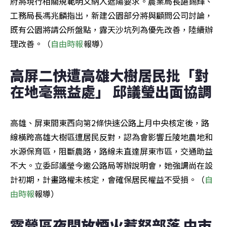
府將現行相關規範明文納入遮陽要求。農業局長諶錫輝、
工務局長馮兆麟指出，新建公園部分將與顧問公司討論，
既有公園將請公所盤點，露天沙坑列為優先改善，陸續辦
理改善。（
自由時報
報導）
高屏二快遭高雄大樹居民批「對
在地毫無益處」 邱議瑩出面協調
高雄、屏東間東西向第2條快速公路上月中央核定後，路
線橫跨高雄大樹區遭居民反對，認為會影響丘陵地農地和
水源保育區，阻斷農路，路線未直達屏東市區，交通助益
不大。立委邱議瑩今邀公路局等辦說明會，她強調尚在設
計初期，計畫路權未核定，會確保居民權益不受損。（
自
由時報
報導）
露營區夜間放煙火惹怒部落 中市