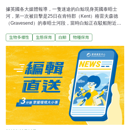
據英國各大媒體報導，一隻迷途的白鯨現身英國泰晤士
河，第一次被目擊是25日在肯特郡（Kent）格雷夫森德
（Gravesend）的泰晤士河段，當時白鯨正在駁船附近覓
食，被暱稱為「班尼」（Benny），距離其原棲息地北極
生物多樣性
生態保育
白鯨
物種保育
圈水域達數千公里。26日白鯨再次現身同個地點，引發是
否迷航及可能遇險的擔憂。鯨豚保育協會（WDC）海洋哺
乳類動物科學家羅特（Rob Lott）表示，這隻白鯨正受到
監控，以防牠擱淺。「但白鯨停留在泰晤士河口的時間愈
長，就愈令人擔心。」海洋生物保育慈善團體ORCA的保
育學家巴比（Lucy Babey）表示：「這是白鯨出現在英國
的最南端紀錄。」英國海洋生物救援組織表示，英國最後
一次發現白鯨蹤跡是3年前在北英格蘭的諾森伯蘭
（Northumberland）海岸，以及北愛爾蘭，但極為罕見。