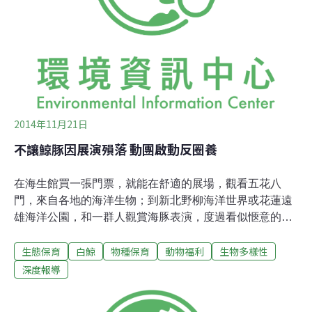
約翰·奈廷格爾（John Nightinggale）在記者會上表示，他
們正在等待更多的檢驗結果，希望能夠找到原因。目前任
何一種可能性都不能排除。兩隻白鯨的死亡引發動物保護
組織呼籲，要
2014年11月21日
不讓鯨豚因展演殞落 動團啟動反圈養
在海生館買一張門票，就能在舒適的展場，觀看五花八
門，來自各地的海洋生物；到新北野柳海洋世界或花蓮遠
雄海洋公園，和一群人觀賞海豚表演，度過看似愜意的時
光。只是，買了這張門票，我們還付了那些環境成本？9
生態保育
白鯨
物種保育
動物福利
生物多樣性
月30日海生館白鯨「blue」因亞急性敗血症死亡；去年同
樣是海生館，未有完善配套便將圈養8年的鯨鯊野放，學
深度報導
者咸信野放當下即屍陳大海；花蓮遠雄海洋公園營運12
年，死了10隻海豚。為了滿足人類觀賞、娛樂之需要而圈