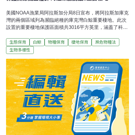
美國NOAA漁業局阿拉斯加分局8日宣布，將阿拉斯加庫克
灣的兩個區域列為瀕臨絕種的庫克灣白鯨重要棲地。此次
設置的重要棲地保護區面積共3016平方英里，涵蓋了科學
家認為對白鯨生存至關重要的海洋和海口地區。回顧歷
生態保育
白鯨
物種保育
棲地保育
瀕危物種法
史，此棲地劃設芻議在2009年12月時首見，當時，則是起
因於非營利機構「生物多樣性中心」對當局提出的起訴警
生物多樣性
告。生物多樣性中心的阿拉斯加處長瑞貝卡‧諾比琳
(Rebecca Noblin)表示：「庫克灣白鯨已有高度的滅絕危
機，規劃這些重要棲地帶給牠們極大的生存機會。漁業局
為庫克灣白鯨拋出了一條牠們急需的生命線。」科學家估
計目前僅剩321隻野生庫克灣白鯨，比起過去的1300隻已
大量減少。此主要族群在2008年10月被美國聯邦《瀕危物
種法案》列為瀕危物種。之前，阿拉斯加州政府對於將庫
克灣白鯨列入瀕危物種一事提出訴訟，而生物多樣性中心
和其他相關機構目前正展開防衛戰，以捍衛漁業局。庫克
灣白鯨構成了一