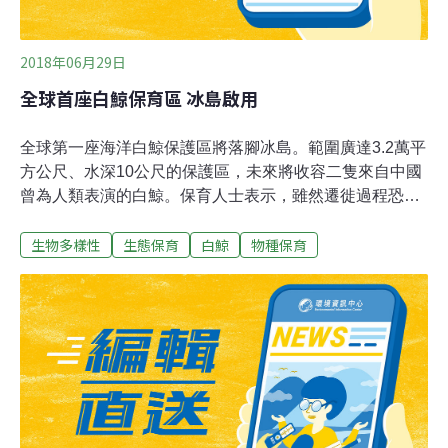
運，因為他找
2018年06月29日
全球首座白鯨保育區 冰島啟用
全球第一座海洋白鯨保護區將落腳冰島。範圍廣達3.2萬平
方公尺、水深10公尺的保護區，未來將收容二隻來自中國
曾為人類表演的白鯨。保育人士表示，雖然遷徙過程恐怕
造成白鯨不適，但樂見未來白鯨能在大自然保護區環境下
生物多樣性
生態保育
白鯨
物種保育
自在生存。據《英國獨立報》報導，這座新的保護區將位
於冰島克雷茨維克灣，預計明年3月啟用，裡頭將收容2頭
12歲來自中國上海長風海洋世界的白鯨。這趟從中國到冰
島運輸過程預計耗時35小時，路線長達9,000公里以上。
對此，鯨和海豚保育組織（WDC）代表威廉遜表示，「雖
然旅途會造成牠們不適，但替代方案只有讓牠們繼續留在
人造設施裡，後者對牠們的健康來說不好。」鯨和海豚保
育組織執行長包德勒史催德表示，希望這次計畫能成為被
飼養的鯨豚保育區藍圖。