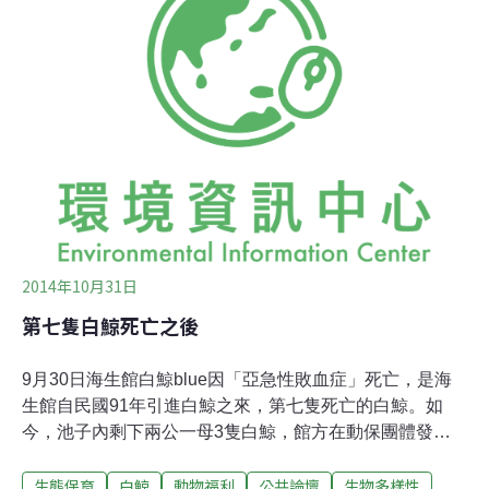
養的海生物，無論圈養技術或環境，仍無法確保海洋生物
福祉。白鯨之死 揭開圈養困境blue之死，讓外界有機會進
入海生館參觀蓄養池。過去，經營業者海景公司以商業機
密為由不對外開放。蓄養白鯨的池子分為4小池，及1個大
展示池，成大教授王建平參觀後表示，與白鯨身長幾乎不
成比例。而這些池子，全盛期曾供8隻白鯨生活（參考
〈第七隻白鯨死亡之後〉）。
2014年10月31日
第七隻白鯨死亡之後
9月30日海生館白鯨blue因「亞急性敗血症」死亡，是海
生館自民國91年引進白鯨之來，第七隻死亡的白鯨。如
今，池子內剩下兩公一母3隻白鯨，館方在動保團體發緊
急聲明稿、立委林淑芬在教育委員會中對教育部長吳思華
生態保育
白鯨
動物福利
公共論壇
生物多樣性
質詢並提出5項改善工作之後，才緊急召開這次的「白鯨