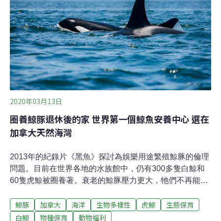
園將請公所盤點，露天沙坑列為優先改善，陸續辦理改
善。（自由時報報導）
2020年03月13日
圈養鯨豚退休後的家 世界第一個鯨魚安養中心 選在
加拿大天然海灣
2013年的紀錄片《黑魚》探討為娛樂用途繁殖鯨豚的倫理
問題。目前在世界各地的水族館中，仍有300多隻白鯨和
60隻虎鯨被圈養著。衰老的鯨豚壓力更大，牠們不再能夠
為觀眾表演，但卻要繼續在牢籠中過日子。英國衛報報
鯨豚
加拿大
海洋
生物多樣性
虎鯨
生態保育
導，美國一群老白鯨和虎鯨很快就有機會在加拿大安享晚
年。美國非政府組織「鯨魚保護計畫（Whale Sanctuary
白鯨
物種保育
動物福利