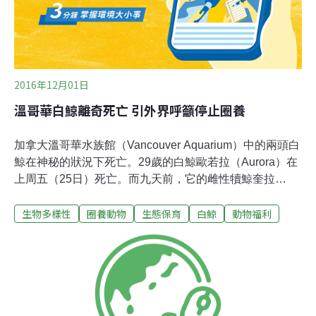
2016年12月01日
溫哥華白鯨離奇死亡 引外界呼籲停止圈養
加拿大溫哥華水族館（Vancouver Aquarium）中的兩頭白
鯨在神秘的狀況下死亡。29歲的白鯨歐若拉（Aurora）在
上周五（25日）死亡。而九天前，它的雌性犢鯨奎拉
（Quila）也死於與它一樣的症狀。白鯨又稱貝魯卡鯨
生物多樣性
圈養動物
生態保育
白鯨
動物福利
（beluga whale），根據加拿大漁業及海洋部
（Department of Fisheries and Oceans）資料顯示，它們
在圈養的環境下壽命可長達40年。奎拉21歲，是加拿大第
一隻在圈養的環境下生育出的鯨類。在奎拉死亡後幾天，
歐若拉開始出現相關的症狀。水族館方面在周六進行的屍
體檢驗，以確定死因。檢驗結果顯示，歐若拉有嚴重的肝
臟損傷，但是具體的死因卻不能確定。水族館首席執行館