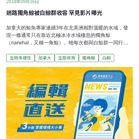
2018年09月16日
迷路獨角鯨被白鯨群收容 罕見影片曝光
加拿大的鯨魚專家連續3年在北美洲相對溫暖的水域，發
現一條通常只在靠近北極冰冷水域棲息的獨角鯨
（narwhal，又稱一角鯨）。牠每次都與白鯨群一同行
動，舉動也與白鯨相似，專家推測，牠可能是因為迷路，
生物多樣性
加拿大
生態保育
獨角鯨
白鯨
與同類走散，後來融入白鯨群，成為群體的一分子。 專注
鯨魚研究及保育的加拿大「海洋哺乳動物研究和教育小
組」（GREMM），連續3年拍到同一條獨角鯨與白鯨群行
動，今年7月牠出現於聖勞倫斯河（St. Lawrence River）
水域，與9至10條白鯨在海面游動，相互擦身、轉動，並
互亮生殖器，態度親密，估計牠已被白鯨們接納。 加拿大
廣播公司（CBC）指，獨角鯨主要棲息於加拿大、挪威、
格陵蘭島及俄羅斯靠近北極的冰冷水域，即使南向，也不
會越過加國魁北克省的昂加瓦灣（Ungava Bay）。米紹
說，年輕的鯨魚喜愛四處亂游，有時因而迷路而無法找回
同伴，結果選擇與船隻或人類為友，「這條小獨角鯨很幸