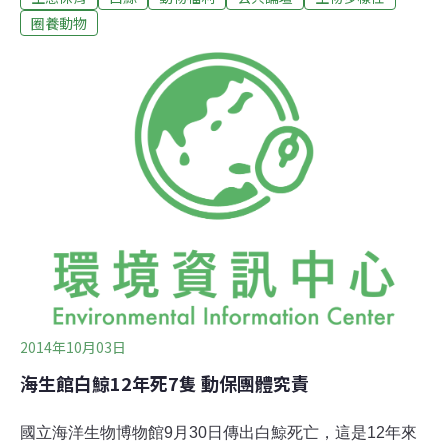
圈養現況檢討會議」。會議從錯邀動保團體開始荒謬的是
圈養動物
發文邀請出席會議的團體名單，仿佛只是為了應付立委提
出的5大訴求中「立即要求海生館、海景公司、動保團
體、專家學者、獸醫及相關單位召開「白鯨圈養環境豐富
化評估檢討改善」會議」的字面解釋，公文受邀參與會議
的單位為：行政院農委會林務局、立法院（林淑芬委
員）、財團法人台北市福智佛教基金會、財團法人慈心有
機農業發展基金會、中央研究院（生物多樣性研究中心 陳
昭倫研究員）、國立成功大學海洋生物鯨豚研究中心、屏
東科技大學、遠雄海洋公園、海景世界股份有限公司。在
這份受邀名單當中，林務局農委會是海洋哺乳類動物主
2014年10月03日
海生館白鯨12年死7隻 動保團體究責
國立海洋生物博物館9月30日傳出白鯨死亡，這是12年來