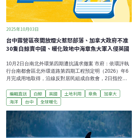
2025年10月03日
台中露營區夜間放煙火惹怒部落、加拿大政府不准
30隻白鯨賣中國、暖化致地中海章魚大軍入侵英國
10月2日台南北外環第四期遭抗議求撤案 市府：依環評執
行台南都會區北外環道路第四期工程預定明（2026）年6
月完成用地取得，沿線反對居民組成自救會，2日指控北
外環偷渡南移，要求立刻撤案；市府表示，將依環評執
編輯直送
白鯨
英國
土地利用
章魚
加拿大
行，也會持續對外溝通。（中央社報導）公園遊具曝曬滾
燙！彭佳芸籲統一規範遮陽 新北：盤點陸續改善氣候變
海洋
台中
全球暖化
遷、熱島效應等影響之下，受到太陽直曬的兒童遊戲場遊
具滾燙，新北市議員彭佳芸質詢表示，市府將更新兒童遊
戲場列為重要政績，缺乏對於遮陽的規定，希望市府將現
行相關規範明文納入遮陽要求。農業局長諶錫輝、工務局
長馮兆麟指出，新建公園部分將與顧問公司討論，既有公