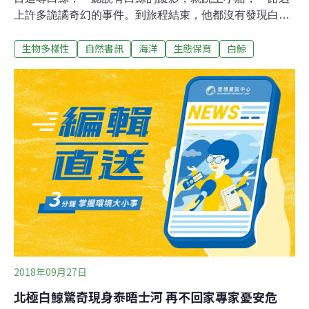
上許多詭譎奇幻的事件。到旅程結束，他都沒有發現白
鯨。不過，若你有雪亮的雙眼，每一頁都有插畫家費心安
生物多樣性
自然書訊
海洋
生態保育
白鯨
排的各種線索。亞哈船長因太迷戀，以致看不見；又或
者，貪戀的欲望宛如濃霧迷惑了他，即使白鯨近在眼前，
他也無所知覺。海洋是通往未知世界的大門插畫家巧妙的
把《白鯨記》裡的人物和地名再次置入在《亞哈與白鯨》
裡。亞哈船長住的南塔開特島（Nantucket）、他的船「裴
廓德號」（Pequod），《白鯨記》裡的船員以實瑪利
（Ishmael）和食人族魁魁格（Queequeg），則成了南開
特島上的港口名和駐地藝術家。我們先從南塔開特島談起
吧。南塔開特島，是真實存在美國麻州南部的一個島，在
原住民語的意思是「遙遠的島」，而因為她常在霧氣撩繞
時突然出現在海上，又被暱稱「海上的小灰婦人」。17世
紀末，一頭灰鯨游入港內，被
2018年09月27日
北極白鯨驚奇現身泰晤士河 再不回家專家憂安危