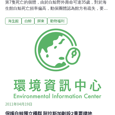
第7隻死亡的個體，由於白鯨野外壽命可達35歲，對於海
生館白鯨死亡頻率偏高，動保團體認為館方有疏失，要求
中央主管機關介入徹查。Blue疑因敗血症死亡 一周後完
海生館
白鯨
屏東
動物福利
成檢驗報告名為「Blue」的白鯨，年齡13歲，是海生館第
2批以教育研究展示等目的引進之白鯨，性別雌性，於
2006年2月17日入館。昨（1日）經獸醫團隊解剖，發現牠
胃、肺有膿，初步研判為亞急性（介於急性與慢性之間）
敗血症。海生館承攬業者海景公司指出，9月24日Blue一
直繞圈圈不靠水池邊，呼吸氣孔有力、精神尚可，雖然會
玩玩具，但不吃魚；9月26日發現Blue完全不進食且體溫
上升，獸醫緊急以抗生素療法合併抽血檢驗，發現白血球
指數升高；9月29日持續進行抗生素治療，但出現異常緊
迫現象，無法進行醫療行為；9月30日施以抗生素治療，
不見改善，抽血檢查發現感染加劇，並於當晚21時5分死
亡。屏科大
2011年04月19日
保護白鯨獨立種群 阿拉斯加劃設2重要棲地