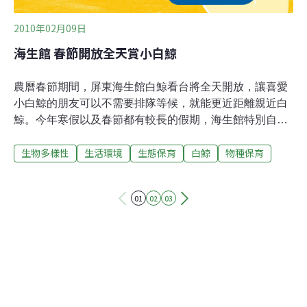
2010年02月09日
海生館 春節開放全天賞小白鯨
農曆春節期間，屏東海生館白鯨看台將全天開放，讓喜愛
小白鯨的朋友可以不需要排隊等候，就能更近距離親近白
鯨。今年寒假以及春節都有較長的假期，海生館特別自即
日起開放珊瑚王國館2樓的白鯨看台，讓遊客觀賞白鯨
生物多樣性
生活環境
生態保育
白鯨
物種保育
時，不需要隔著展示窗，能看到白鯨換氣、探頭，彷若遊
覽北極風光般認識白鯨。海生館的白鯨從來到館內開始，
一直是許多大小朋友最喜愛的明星生物，目前可愛的白鯨
01
02
03
已經從剛來台灣時的嬌小身軀，成長至體長達3公尺多，
體重達1公噸以上。海生館網站:
www.nmmba.gov.tw/index.aspx。