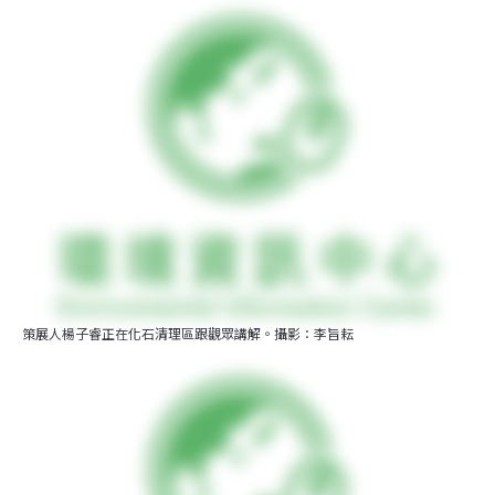
策展人楊子睿正在化石清理區跟觀眾講解。攝影：李旨耘