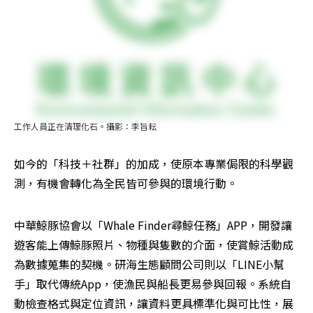
工作人員正在清理化石。攝影：李旨耘
如今的「科技＋社群」的加成，使原本專業侷限的科學觀
測，有機會轉化為全民皆可參與的環境行動。
中華鯨豚協會以「Whale Finder尋鯨任務」APP，開發讓
遊客能上傳鯨豚照片、物種與隻數的介面，使賞鯨活動成
為數據蒐集的契機。研海生態顧問公司則以「LINE小幫
手」取代傳統App，使漁民與船長更易參與回報。系統自
動檢查格式與定位資訊，讓資料更具標準化與可比性，展