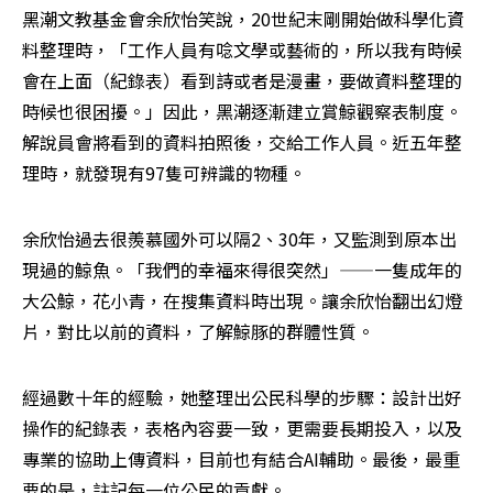
黑潮文教基金會余欣怡笑說，20世紀末剛開始做科學化資
料整理時，「工作人員有唸文學或藝術的，所以我有時候
會在上面（紀錄表）看到詩或者是漫畫，要做資料整理的
時候也很困擾。」因此，黑潮逐漸建立賞鯨觀察表制度。
解說員會將看到的資料拍照後，交給工作人員。近五年整
理時，就發現有97隻可辨識的物種。
余欣怡過去很羨慕國外可以隔2、30年，又監測到原本出
現過的鯨魚。「我們的幸福來得很突然」——一隻成年的
大公鯨，花小青，在搜集資料時出現。讓余欣怡翻出幻燈
片，對比以前的資料，了解鯨豚的群體性質。
經過數十年的經驗，她整理出公民科學的步驟：設計出好
操作的紀錄表，表格內容要一致，更需要長期投入，以及
專業的協助上傳資料，目前也有結合AI輔助。最後，最重
要的是，註記每一位公民的貢獻。