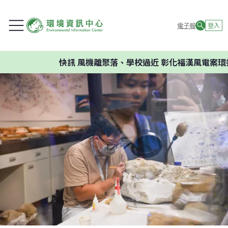
電子報
登入
快訊
風機離聚落、學校過近 彰化福漢風電案環委建議