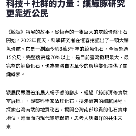
科技＋社群的力量：讓鯨豚研究
更靠近公民
《鯨掘》特展的故事，從恆春的一隻巨大的灰鯨骨骼化石
開始。2022年夏天，科學研究者在恆春挖掘出了一頭大鯨
魚骨骸。它是一副距今約8萬5千年的鯨魚化石，全長超過
15公尺，完整度高達70％以上，是目前臺灣發現最大、最
完整的鯨魚化石，也為臺灣自古至今的環境變化提供了關
鍵線索。
觀展民眾跟著策展人楊子睿的腳步，經過「鯨豚清修實驗
室展區」，觀察科學家清理化石、拼湊骨架的細膩過程，
探索台灣南端的地質秘密，揭開台灣南部珍貴的化石寶庫
地位，進而面向現代鯨豚保育，思考人與海洋的共生未
來。