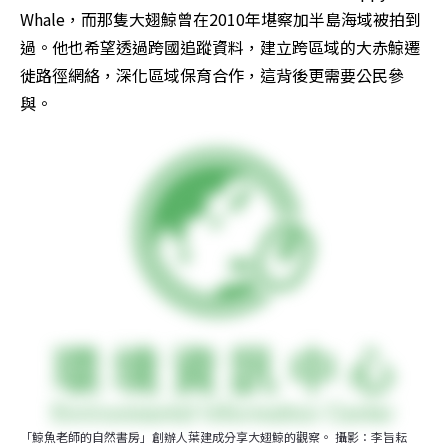
Whale，而那隻大翅鯨曾在2010年堪察加半島海域被拍到
過。他也希望透過跨國追蹤資料，建立跨區域的大赤鯨遷
徙路徑網絡，深化區域保育合作，這背後更需要公民參
與。
「鯨魚老師的自然書房」創辦人葉建成分享大翅鯨的觀察。 攝影：李旨耘