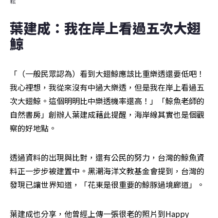
耘
葉建成：我在岸上看過五次大翅
鯨
「（一般民眾認為）看到大翅鯨應該比重樂透還要低吧！
我心裡想，我從來沒有中過大樂透，但是我在岸上看過五
次大翅鯨。這個明明比中樂透機率還高！」「鯨魚老師的
自然書房」創辦人葉建成藉此提醒，海岸線其實也是個觀
察的好地點。
透過資料的出現與比對，還有公民的努力，台灣的鯨魚資
料正一步步被建置中。黑潮海洋文教基金會提到，台灣的
發現已讓世界知道，「花東是很重要的鯨豚過境廊道」。
葉建成也分享，他曾經上傳一張很老的照片到Happy 