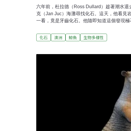
六年前，杜拉德（Ross Dullard）趁著潮
克（Jan Juc）海灘尋找化石。這天，他看
一看，竟是牙齒化石。他隨即知道這個發現極
耳骨與牙齒化石捐贈給維多利亞博物館（Museums
就是漫長的等待。最近，終於確認這是對鬚鯨
化石
澳洲
鯨魚
生物多樣性
化石，新物種還以他命名。外表可愛的有齒鬚
徒」，牠沒有牙齒，而是大口吞食海水，再用
鬚板（baleen plates）將海水排出，留
們名字的由來。不過，古代鬚鯨其實是有牙齒
現杜拉德發現的古化石屬於鬚鯨。「這是一種
著滿嘴片狀的銳利牙齒。」維多利亞博物館研
鄧肯（Ruairidh Duncan）形容，