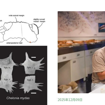
小的化石，揭開了台灣古生
導)台東受困黑熊以發現人取
石全都是脊椎骨，來自40到
部落發現一隻台灣黑熊受困，經
定，它們是黑眶蟾蜍、南蛇
保育署台東分署於15日將台
蛙（蟾蜍）化石紀錄，也是
以最初發現並通報的族人之
棲爬行類化石的台灣來說，
表示，伊比已佩掛GPS追蹤
灣黑熊保育管理的參考。(中
2025年12月09日