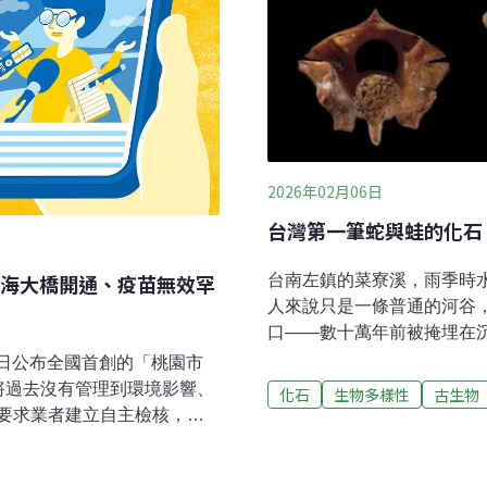
2026年02月06日
台灣第一筆蛇與蛙的化石
海大橋開通、疫苗無效罕
台南左鎮的菜寮溪，雨季時
人來說只是一條普通的河谷
口——數十萬年前被掩埋在
見天日。菜寮溪的化石有「
5日公布全國首創的「桃園市
當屬大型脊椎動物，包含犀
將過去沒有管理到環境影響、
化石
生物多樣性
古生物
次，本文的主角不是象牙，
要求業者建立自主檢核，並
下像是碎石、骨片的小小椎
範了「緊急暫置計畫」，防
呼：這是一隻兩棲類的骨頭
誠表示，這份指引要確保每