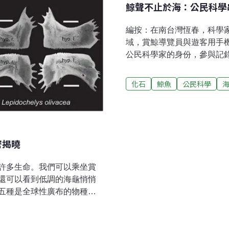
鯨聲不止於海：公民科學
編按：在南台灣恆春，科學家
域，賞鯨導覽員與遊客用手
公民科學家的身份，參與記
博物館特展《鯨掘》開展，海
〈鯨聲共鳴：臺灣鯨豚公民
化石
鯨魚
公民科學
故事。科技＋社群的力量：
從恆春的一隻巨大的灰鯨骨骼
挖掘出了一頭大鯨魚骨骸。
過15公尺，完整度高達70
石，也為臺灣自古至今的環
密揭曉
楊子睿的腳步，經過「鯨豚
湊骨架的細膩過程，探索台
許多生命。我們可以乘坐賞
寶庫地位，進
還可以看到低調的海龜悄悄
五種是全球性廣布的物種，
相對陌生，卻是本次重大發
）。台灣最陌生的海龜龜如其名，赤
看起來特別大，或許是因為