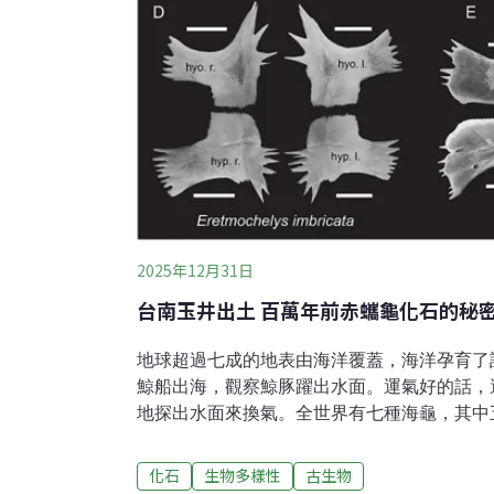
2025年12月31日
台南玉井出土 百萬年前赤蠵龜化石的秘
地球超過七成的地表由海洋覆蓋，海洋孕育了
鯨船出海，觀察鯨豚躍出水面。運氣好的話，
地探出水面來換氣。全世界有七種海龜，其中
皆有在台灣海域出沒。當中有一種海龜在台灣
現的主角——赤蠵龜（Caretta caretta
化石
生物多樣性
古生物
蠵龜身披鱗甲呈現紅棕色到深棕色。牠們的頭