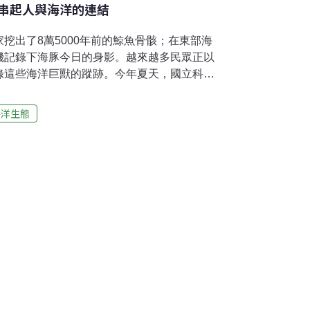
串起人與海洋的連結
挖出了8萬5000年前的鯨魚骨骸；在東部海
機記錄下海豚今日的身影。越來越多民眾正以
錄這些海洋巨獸的蹤跡。今年夏天，國立科學
洋委員會海洋保育署於2025年8月31日舉行
科學進行式〉演講，一同探索台灣古老的鯨魚
海洋生態
讓鯨豚研究更靠近公民《鯨掘》特展的故事，
化石開始。2022年夏天，科學研究者在恆春
它是一副距今約8萬5千年的鯨魚化石，全長超
％以上，是目前臺灣發現最大、最完整的鯨魚化
境變化提供了關鍵線索。觀展民眾跟著策展人
清修實驗室展區」，觀察科學家清理化石、拼
灣南端的地質秘密，揭開台灣南部珍貴的化石