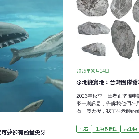
的鯊魚數量。但今日的潛水
望了，這類高級掠食者在珊
成變遷問題，卻因過去資料
2025年08月14日
惡地變寶地：台灣團隊發
2023年秋季，筆者正準備
來一則訊息，告訴我他們在
石。幾天後，我前往老師的
引。海膽化石在一般人的審
但在台灣近150年的海膽化
化石
生物多樣性
古生物
寶可夢卻有凶猛尖牙
存狀況。經過一年多的研究