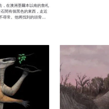
合作，將這一海膽富集層的發
水退去，在澳洲墨爾本以南的詹札
探討這批標本的重要古環境
見岩石間有個黑色的東西，走近
到高雄田寮的「月世界」，
不尋常。他將找到的頭骨、
禿，呈現尖峰利脊、溝壑交
 Victoria）研究，接著
所屬的「古亭坑層」，形成於
演化研究十分珍貴的鯨類古
在台灣西南方的深海之下。
鯨現代鬚鯨可謂是「無齒之
嘴裡一片片平行排列著的鯨
下水中的小魚小蝦維生，這也是牠
的。經六年研究，科學家發
有著大眼睛的小型鯨，還長
究院博士生、報告第一作者