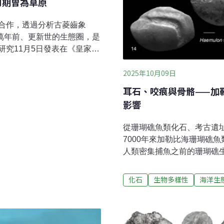
河期曾為草原
合作，透過分析古菱齒象
十多萬年前、更新世的生態圈，是
究11月5日發表在《皇家學
ience）期刊，成為理解東亞古生
2025年10月09日
碑。從古菱齒象牙 發現台灣
與亞洲大陸相連，其生態樣
耳石、咬痕與骨骼——加
技媒體中心（SMC）5日刊登
影響
家意見，國立陽明交通大學
認為，研究團隊透過三具不
從珊瑚礁魚類化石、考古遺
碳、氧同位素分析，首度揭
7000年來加勒比海珊瑚礁
人類密集捕魚之前的珊瑚礁
變，哪些則具有高度韌性。
係，一直都是十分令人著迷
化石
生物多樣性
海洋生
不容易。這不只需要長期的
應（top-down control）
外，近代人類對生態系的影
從標本看「掠食者釋放效應