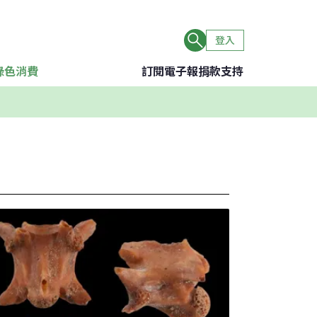
登入
綠色消費
訂閱電子報
捐款支持