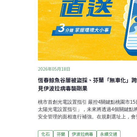
2026年05月18日
恆春鯨魚谷屢被盜採、芬蘭「無車化」跨
見伊波拉病毒襲剛果
桃市首創光電設置指引 嚴控4關鍵點桃園市1
太陽光電設置指引」，未來將透過4個關鍵點
安全管理的面相進行補強。在規劃選址上，會
建議與居民實質溝通。面對天災，指引中則規
止損壞光電板造成二次污染。經濟發展局長張
化石
芬蘭
伊波拉病毒
永續交通