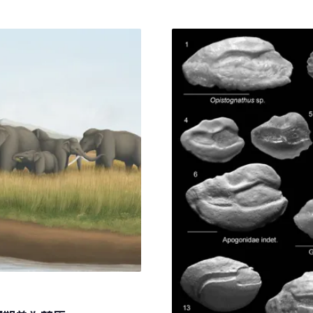
erhead」。但牠們可不是空
咬碎螃蟹、貝類這一類比較
最常見到的綠蠵龜
牠們被稱為green turtle，
色至墨綠色。有許多人見過