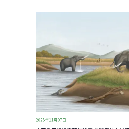
像木頭（log）一樣笨重，英文名叫做 「Logg
有大頭，發達的頭部肌肉可以增強咬合力，來
硬的無脊椎動物。同樣叫蠵龜，我們最熟悉、
（Chelonia mydas），反而看起來一點都不綠，
是因為牠們以海草為主食，體內的脂肪呈現綠
玳瑁（Eretmochelys imbric
2025年11月07日