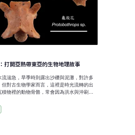
：打開亞熱帶東亞的生物地理故事
水流湍急，旱季時則露出沙礫與泥灘，對許多
，但對古生物學家而言，這裡是時光流轉的出
沉積物裡的動物骨骼，常會因為洪水與沖刷重
左鎮化石動物群」的稱號。其中最出名的化石
牛、大象、鹿、豬、鱷魚等陸相化石。這一
也不是鹿角，而是一塊塊只有幾毫米，乍看之
骨。但當顯微鏡下的細節浮現，科學家不禁驚
！不久後，又有蛇的脊椎被辨認出來，這些微