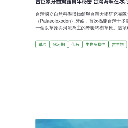
古巨象牙齒揭露萬年秘密 台灣海峽在冰
台灣國立自然科學博物館與台灣大學研究團隊
（Palaeoloxodon）牙齒，首次揭開台灣
一個以草原與河流為主的乾暖稀樹草原。這項研
會開放科學》（Royal Society Open Sc
態、多樣性演化與地區性物種分化的關鍵里程
草原
冰河期
化石
生物多樣性
古生物
海峽過去為草原十多萬年前的冰河時期，台灣
貌一直是古生物學界亟欲探索的謎題。台灣科
「重建台灣更新世古菱齒象食性與古環境」專
生命科學系暨基因體科學研究所副教授可文亞
同年齡古菱齒象牙齒琺瑯質的取樣，運用穩定
示台灣更新世巨象的生態樣貌。