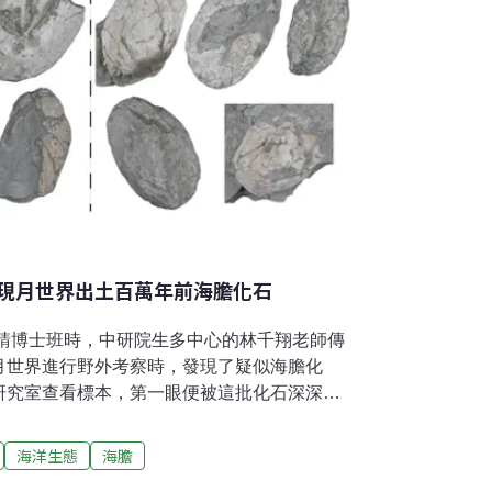
愛好者若也想看見鯊魚等大型魚類，可能要失
瑚礁區幾乎已看不見。這樣顯而易見的魚類組
難以取得而幾乎無法解答。我們選擇
現月世界出土百萬年前海膽化石
申請博士班時，中研院生多中心的林千翔老師傳
月世界進行野外考察時，發現了疑似海膽化
研究室查看標本，第一眼便被這批化石深深吸
美觀下雖然稱不上美麗，甚至可說醜陋無比，
石研究歷史中，從未發現過這類化石的產狀與保
海洋生態
海膽
，我與林千翔老師及台大地質系的林日白老師