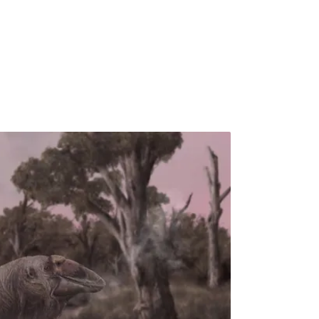
現發表於國際古生物學期刊《Geobios》，並
與地質意義。惡地變寶地 深海古生物的秘境說
許多人應該都不陌生。當地地勢陡峭，坡地光
錯的地貌，如同月球表面，因此得名。月世界
約500萬至100萬年前，當時這片土地仍沉沒