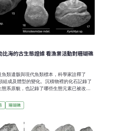
勒比海的古生態證據 看漁業活動對珊瑚礁
址魚類遺骸與現代魚類標本，科學家詮釋了
魚類組成及體型的變化。沉積物裡的化石記錄了
生態系原貌，也記錄了哪些生態元素已被改
 在生態學研究中，掠食者與獵物之間的互動關
的課題，但要說明其中複雜的營養階層變化並
態
珊瑚礁
生態資料，也要釐清是由上到下的營養階層效
或是下至上（bottom-up control）的調控機制，此
響也是不容忽視的因素。體型變大還是變小？
」過往加勒比海的漁業活動歷史，記載著豐富