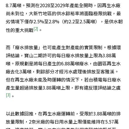
8.7萬噸。預測在2028至2029年產能全開時，因再生水廠
尚未到位，大新竹地區的供水餘裕率將面臨極限挑戰，最
劣情境下僅存2.5%至2.8%（約2.2至2.5萬噸），是供水韌
[2]
性的重大挑戰
。
而「廢水排放量」也可能產生對產能的實質限制。根據環
評結論，寶山二期許可的每日廢水排放量上限為3.88萬
噸。原規劃是將每日產生的6.88萬噸廢水，由園區再生水
廠去化3萬噸，剩餘部分才經污水處理後排放至客雅溪。
但在再生水廠未能及時運轉的情況下，若台積電每日廢水
產生量超過排放量3.88萬噸上限，即有違反環評結論之虞
[3]
。
以此數據回推，在再生水廠運轉前，受限於3.88萬噸的排
放量限制，2奈米廠的每日用水量上限僅能維持在5.57萬