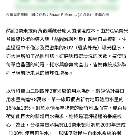
台積電示意圖。圖片來源：Briáxis F. Mendes (孟必思)／維基百科
然而2奈米技術背後隱藏著龐大的環境成本。由於GAA奈米
片微縮技術的導入與「晶圓減薄堆疊」製程日益複雜，生
產過程中不僅涉及更密集的EUV（極紫外光）曝光程序，
亦大幅增加了晶圓削切、研磨與精密清洗的次數。這使得
每單位晶圓的耗電、耗水與廢棄物產出，皆較傳統成熟製
程呈現前所未見的爆炸性增長。
以竹科寶山二期四座2奈米廠的用水為例，環評估計每日
用水量高達9.8萬噸，單一廠區便占新竹地區總用水量的
16%至18%。對於水情長年吃緊的新竹地區而言，能否負
荷如此巨大的新增用水需求，始終是環評過程的爭議核
心。為此，台積電曾承諾寶山2奈米製程將於2030年達成
「100% 使用再生水」，以降低對民生自來水系統的衝