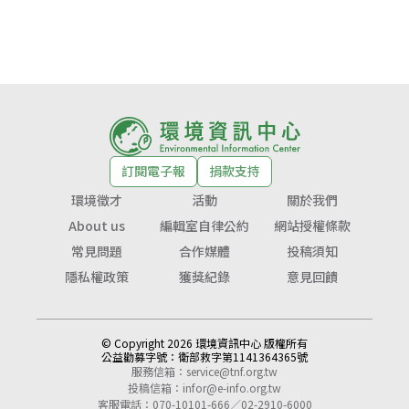
訂閱電子報
捐款支持
環境徵才
活動
關於我們
About us
編輯室自律公約
網站授權條款
常見問題
合作媒體
投稿須知
隱私權政策
獲獎紀錄
意見回饋
© Copyright 2026 環境資訊中心 版權所有
公益勸募字號：
衛部救字第1141364365號
服務信箱：
service@tnf.org.tw
投稿信箱：
infor@e-info.org.tw
客服電話：070-10101-666／02-2910-6000