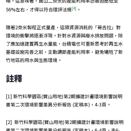
噸。這意味著，寶山二奈米的產能利用率恐被迫壓低至
[4]
56%左右，才得以符合環評法規
。
隨著2奈米製程正式量產，這頭資源消耗的「哥吉拉」對
環境的衝擊將逐漸浮現。針對水資源與廢水排放問題，除
了應加速建置再生水量能，台積電也可重新思考於再生水
基礎設施完善之前，主動調節產能利用率，避免犧牲了新
竹地區的用水與生態環境。
註釋
[1] 新竹科學園區(寶山用地)第2期擴建計畫環境影響說明
書第二次環境影響差異分析報告 (定稿本)，4-3頁。
[2]  新竹科學園區(寶山用地)第2期擴建計畫環境影響說明
書第二次環境影響差異分析報告 (定稿本)，6-4頁，表6-