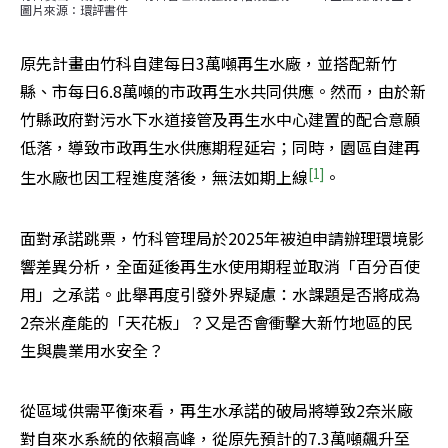
圖片來源：環評書件
原先計畫由竹科自建每日3萬噸再生水廠，並搭配新竹
縣、市每日6.8萬噸的市政再生水共同供應。然而，由於新
竹縣政府對污水下水道接管及再生水中心建置的配合意願
低落，導致市政再生水供應期程延宕；同時，園區自建再
[1]
生水廠也因工程進度落後，無法如期上線
。
面對承諾跳票，竹科管理局於2025年被迫申請辦理環境影
響差異分析，全面延後再生水使用期程並取消「百分百使
用」之承諾。此舉再度引發外界疑慮：水課題是否將成為
2奈米產能的「天花板」？又是否會衝擊大新竹地區的民
生與農業用水安全？
從區域供需平衡來看，再生水承諾的破局將導致2奈米廠
對自來水系統的依賴高峰，從原先預計的7.3萬噸飆升至