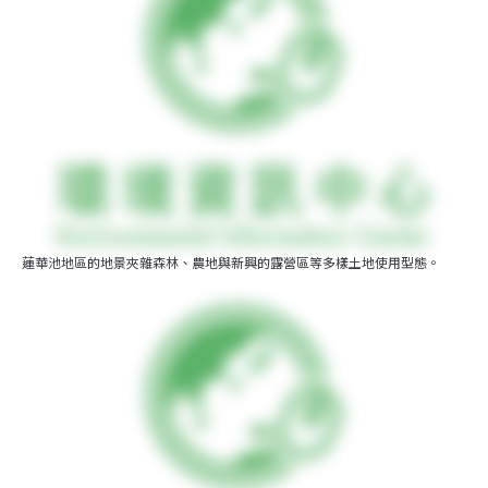
蓮華池地區的地景夾雜森林、農地與新興的露營區等多樣土地使用型態。