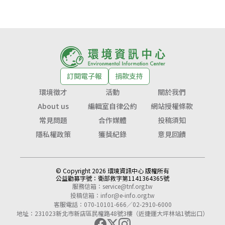
訂閱電子報
捐款支持
環境徵才
活動
關於我們
About us
編輯室自律公約
網站授權條款
常見問題
合作媒體
投稿須知
隱私權政策
獲獎紀錄
意見回饋
© Copyright 2026 環境資訊中心 版權所有
公益勸募字號：
衛部救字第1141364365號
服務信箱：
service@tnf.org.tw
投稿信箱：
infor@e-info.org.tw
客服電話：070-10101-666／02-2910-6000
地址：231023新北市新店區民權路48號3樓（近捷運大坪林站1號出口）