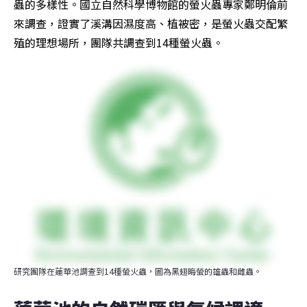
蟲的多樣性。國立自然科學博物館的螢火蟲專家鄭明倫前
來調查，證實了溪溝因濕度高、植被密，是螢火蟲交配繁
殖的理想場所，團隊共調查到14種螢火蟲。
研究團隊在蓮華池調查到14種螢火蟲，圖為黑翅晦螢的雄蟲和雌蟲。