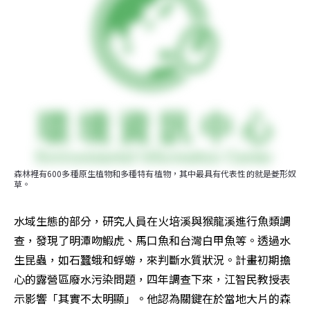
森林裡有600多種原生植物和多種特有植物，其中最具有代表性的就是菱形奴
草。
水域生態的部分，研究人員在火培溪與猴龍溪進行魚類調
查，發現了明潭吻鰕虎、馬口魚和台灣白甲魚等。透過水
生昆蟲，如石蠶蛾和蜉蝣，來判斷水質狀況。計畫初期擔
心的露營區廢水污染問題，四年調查下來，江智民教授表
示影響「其實不太明顯」。他認為關鍵在於當地大片的森