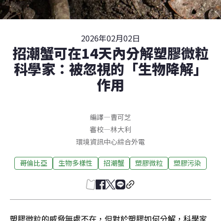
2026年02月02日
招潮蟹可在14天內分解塑膠微粒
科學家：被忽視的「生物降解」
作用
編譯
—
曹可芝
審校
—
林大利
環境資訊中心綜合外電
哥倫比亞
生物多樣性
招潮蟹
塑膠微粒
塑膠污染
塑膠微粒的威脅無處不在，但對於塑膠如何分解，科學家