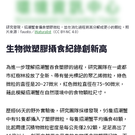
研究發現，招潮蟹會攝食塑膠微粒，並在消化過程將其分解成更小的顆粒。照
片來源：fausto／
iNaturalist
（CC BY-NC 4.0）
生物微塑膠攝食紀錄創新高
為進一步理解招潮蟹吞食塑膠的過程，研究團隊在一處都
市紅樹林投放了全新、帶有螢光標記的聚乙烯微粒，綠色
微粒的直徑是20~27微米，紅色微粒直徑在75~90微米，
藉此模擬招潮蟹在自然環境中的食物顆粒尺寸。
歷經66天的野外實驗後，研究團隊採樣發現，95隻招潮蟹
中有91隻都攝入了塑膠微粒。每隻招潮蟹平均攝食48顆，
比起周遭沉積物微粒密度是每公克僅2.92顆，足足高出了