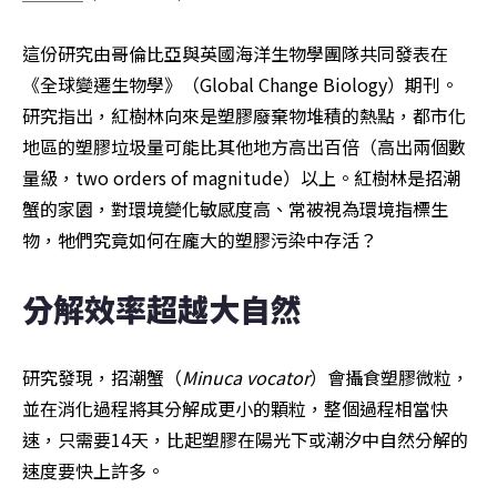
這份研究由哥倫比亞與英國海洋生物學團隊共同發表在
《全球變遷生物學》（Global Change Biology）期刊。
研究指出，紅樹林向來是塑膠廢棄物堆積的熱點，都市化
地區的塑膠垃圾量可能比其他地方高出百倍（高出兩個數
量級，two orders of magnitude）以上。紅樹林是招潮
蟹的家園，對環境變化敏感度高、常被視為環境指標生
物，牠們究竟如何在龐大的塑膠污染中存活？
分解效率超越大自然
研究發現，招潮蟹（
Minuca vocator
）會攝食塑膠微粒，
並在消化過程將其分解成更小的顆粒，整個過程相當快
速，只需要14天，比起塑膠在陽光下或潮汐中自然分解的
速度要快上許多。