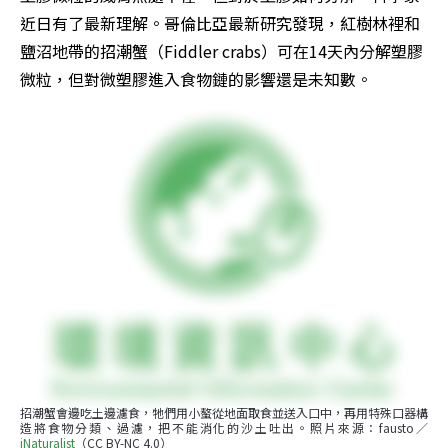
近日有了最新理解。哥倫比亞最新研究發現，紅樹林裡和
鹽沼地帶的招潮蟹（Fiddler crabs）可在14天內分解塑膠
微粒，但對微塑膠進入食物鏈的影響還是未知數。
招潮蟹會邊吃土邊濾食，牠們用小螯從地面取食並送入口中，再用特殊口器構
造將食物分類、過濾，把不能消化的沙土吐出。照片來源：fausto／
iNaturalist
（CC BY-NC 4.0）