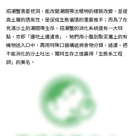
招潮蟹喜愛挖洞，能改變潮間帶沈積物的樣貌改變、並提
高土層的透氣性，是促成生態循環的重要推手；而為了在
充滿沙土的潮間帶生存，招潮蟹的消化系統還有一大特
點，亦即「邊吃土邊濾食」，牠們用小螯刮取泥灘上的有
機物送入口中，再用特殊口器構造將食物分類、過濾，把
不能消化的沙土吐出，獨特生存之道贏得「生態系工程
師」的美名。