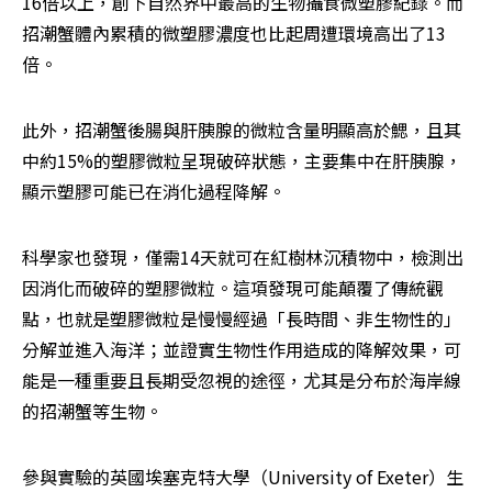
16倍以上，創下自然界中最高的生物攝食微塑膠紀錄。而
招潮蟹體內累積的微塑膠濃度也比起周遭環境高出了13
倍。
此外，招潮蟹後腸與肝胰腺的微粒含量明顯高於鰓，且其
中約15%的塑膠微粒呈現破碎狀態，主要集中在肝胰腺，
顯示塑膠可能已在消化過程降解。
科學家也發現，僅需14天就可在紅樹林沉積物中，檢測出
因消化而破碎的塑膠微粒。這項發現可能顛覆了傳統觀
點，也就是塑膠微粒是慢慢經過「長時間、非生物性的」
分解並進入海洋；並證實生物性作用造成的降解效果，可
能是一種重要且長期受忽視的途徑，尤其是分布於海岸線
的招潮蟹等生物。
參與實驗的英國埃塞克特大學（University of Exeter）生