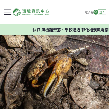
電子報
登入
快訊
風機離聚落、學校過近 彰化福漢風電案環委