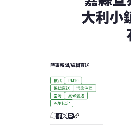
大利小
時事新聞
/
編輯直送
核武
PM10
編輯直送
污染治理
空污
氣候變遷
巴黎協定