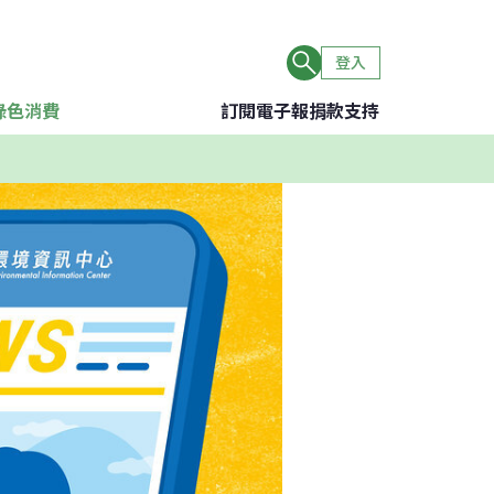
登入
綠色消費
訂閱電子報
捐款支持