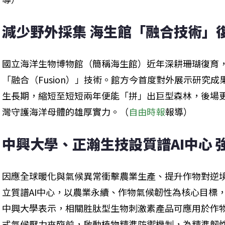
減少野外採集 海生館「融合技術」
國立海洋生物博物館（簡稱海生館）近年深耕珊瑚復育
「融合（Fusion）」技術。館方今首度對外展示研究
生長期，縮短至短短兩年便能「拼」出巨型森林，後場
灣守護海洋母體的雄厚實力。（
自由時報
報導）
中興大學、正瀚生技設質譜AI中心 
因應全球暖化與氣候異常衝擊農業生產、提升作物對逆
立質譜AI中心，以農業永續、作物氣候韌性為核心目標
中興大學表示，相關胜肽型生物刺激素產品可應用於作
式氣候壓力來臨前，啟動植物精準防禦機制，為精準韌