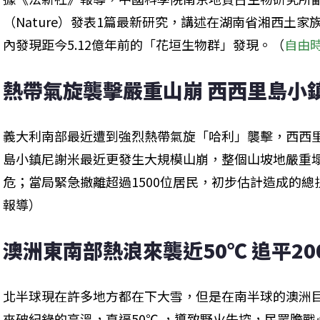
（Nature）發表1篇最新研究，講述在湖南省湘西土
內發現距今5.12億年前的「花垣生物群」發現。（
自由
熱帶氣旋襲擊嚴重山崩 西西里島小鎮
義大利南部最近遭到強烈熱帶氣旋「哈利」襲擊，西西
島小鎮尼謝米最近更發生大規模山崩，整個山坡地嚴重
危；當局緊急撤離超過1500位居民，初步估計造成的總
報導）
澳洲東南部熱浪來襲近50℃ 追平20
北半球現在許多地方都在下大雪，但是在南半球的澳洲
來破紀錄的高溫，直逼50℃ ，導致野火失控，民眾膽