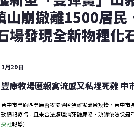
鎮山崩撤離1500居民
石場發現全新物種化
1月29日
豐康牧場匿報禽流感又私埋死雞 中市
台中市豐原區豐康畜牧場隱匿蛋雞禽流感疫情，台中市長
動通報疫情，且未合法處理病死雞屍體，決議依法採最重罰
央社
報導）