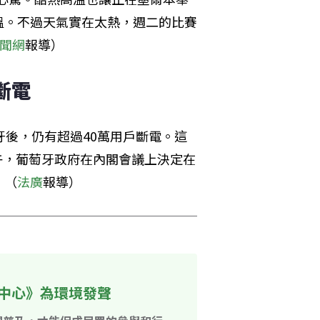
溫。不過天氣實在太熱，週二的比賽
聞網
報導）
斷電
牙後，仍有超過40萬用戶斷電。這
上午，葡萄牙政府在內閣會議上決定在
。（
法廣
報導）
中心》為環境發聲