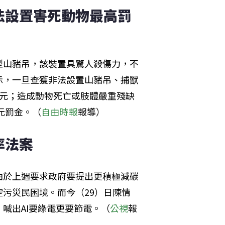
法設置害死動物最高罰
型山豬吊，該裝置具驚人殺傷力，不
示，一旦查獲非法設置山豬吊、捕獸
00元；造成動物死亡或肢體嚴重殘缺
元罰金。（
自由時報
報導）
率法案
由於上週要求政府要提出更積極減碳
污災民困境。而今（29）日陳情
喊出AI要綠電更要節電。（
公視
報