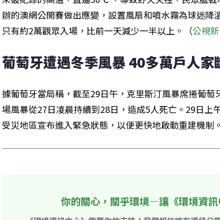
辦的澳網公開賽做出應變，設置風扇和噴水霧為球迷降
只有約2萬觀眾入場，比前一天減少一半以上。（
公視新
葡萄牙遭遇冬季風暴 40多萬戶人家
據葡萄牙當局稱，截至29日午，克里斯汀風暴席捲葡萄
場風暴從27日凌晨持續到28日，造成5人死亡。29日
受災地區宣布進入緊急狀態，以便更快地啟動重建機制
你的關心，關乎環境—讓《環境資訊