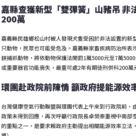
嘉縣查獲新型「雙彈簧」山豬吊 非
200萬
嘉義縣民雄鄉松山村被人發現犬隻受困於非法設置的新
只動物，民眾也可能受危及。嘉義縣家畜疾病防治所表
鋏捕抓動物，將依動物保護法開罰1萬5000元至7萬50
或重要器官功能喪失，最重可處2年有期徒刑併科200萬
環團赴政院前陳情 籲政府提能源效
台灣健康空氣行動聯盟與環團代表上午來到行政院前，
政策未得到回應，再次呼籲行政院長卓榮泰重視中南部空
的重點之一，是要求賴政府主動提出相關能源效率立法，
導）