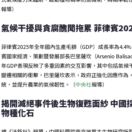
報導）
氣候干擾與貪腐醜聞拖累 菲律賓202
菲律賓2025年全年國內生產毛額（GDP）成長率為4.
賓國家經濟、策劃暨發展部長巴里薩坎（Arsenio Balis
年GDP表現反映了多重因素的交互影響，其中包括氣候
變遷相關的衝擊，巴里薩坎表示，政府正強化因應作為
統，並提升農業的氣候韌性。（
中央社
報導）
揭開滅絕事件後生物復甦面紗 中國
物種化石
據《法新社》報導，中國科學院南京地質古生物研究所