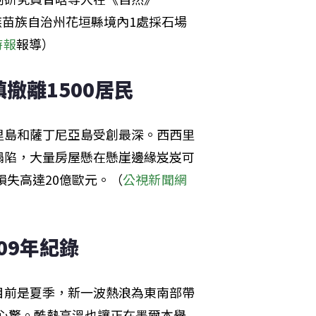
家族苗族自治州花垣縣境內1處採石場
時報
報導）
撤離1500居民
里島和薩丁尼亞島受創最深。西西里
塌陷，大量房屋懸在懸崖邊緣岌岌可
損失高達20億歐元。（
公視新聞網
09年紀錄
目前是夏季，新一波熱浪為東南部帶
戰心驚。酷熱高溫也讓正在墨爾本舉