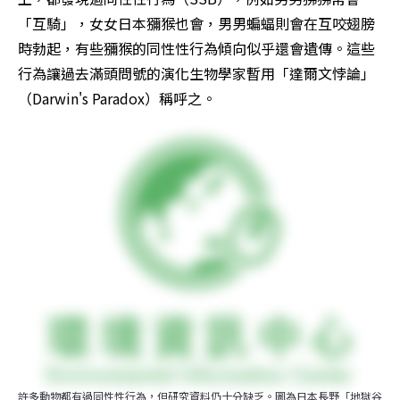
「互騎」，女女日本獼猴也會，男男蝙蝠則會在互咬翅膀
時勃起，有些獼猴的同性性行為傾向似乎還會遺傳。這些
行為讓過去滿頭問號的演化生物學家暫用「達爾文悖論」
（Darwin's Paradox）稱呼之。
許多動物都有過同性性行為，但研究資料仍十分缺乏。圖為日本長野「地獄谷