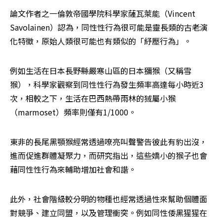
論文作者之一倫敦帝國學院科學家薩瓦萊能（Vincent 
Savolainen）認為，同性性行為很可能是靈長類的古老演
化特徵，原始人類很可能也有類似的「紓壓行為」。
例如生活在日本長野縣嚴寒山區的日本獼猴（又稱雪
猴），科學家觀察到同性性行為發生頻率高達每小時近3
次，相較之下，生活在巴西熱帶雨林的狨屬小猴
（marmoset）頻率則僅有1/1000。
東非的長尾黑顎猴經常透過嘹亮叫聲警告彼此有豹出沒，
進而促進群體凝聚力，而研究指出，這些嬌小的猴子也會
藉同性性行為來輔助增加社會和諧。
此外，社會階級較分明的物種也經常透過性來幫助個體面
對競爭、建立同盟，以及管理衝突。例如同性倭黑猩猩在