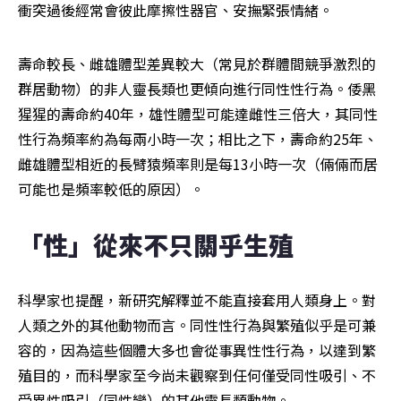
衝突過後經常會彼此摩擦性器官、安撫緊張情緒。
壽命較長、雌雄體型差異較大（常見於群體間競爭激烈的
群居動物）的非人靈長類也更傾向進行同性性行為。倭黑
猩猩的壽命約40年，雄性體型可能達雌性三倍大，其同性
性行為頻率約為每兩小時一次；相比之下，壽命約25年、
雌雄體型相近的長臂猿頻率則是每13小時一次（倆倆而居
可能也是頻率較低的原因）。
「性」從來不只關乎生殖
科學家也提醒，新研究解釋並不能直接套用人類身上。對
人類之外的其他動物而言。同性性行為與繁殖似乎是可兼
容的，因為這些個體大多也會從事異性性行為，以達到繁
殖目的，而科學家至今尚未觀察到任何僅受同性吸引、不
受異性吸引（同性戀）的其他靈長類動物。