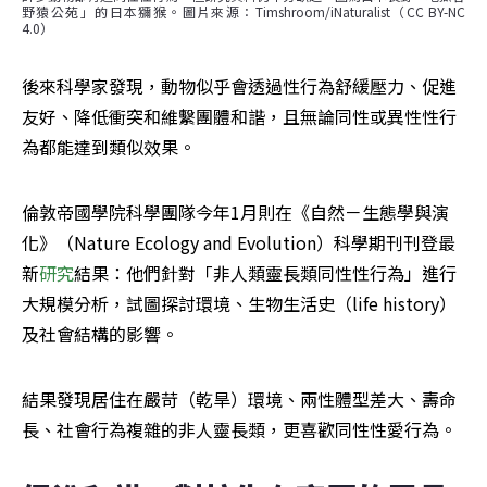
野猿公苑」的日本獼猴。圖片來源：Timshroom/iNaturalist（CC BY-NC 
4.0）
後來科學家發現，動物似乎會透過性行為舒緩壓力、促進
友好、降低衝突和維繫團體和諧，且無論同性或異性性行
為都能達到類似效果。
倫敦帝國學院科學團隊今年1月則在《自然－生態學與演
化》（Nature Ecology and Evolution）科學期刊刊登最
新
研究
結果：他們針對「非人類靈長類同性性行為」進行
大規模分析，試圖探討環境、生物生活史（life history）
及社會結構的影響。
結果發現居住在嚴苛（乾旱）環境、兩性體型差大、壽命
長、社會行為複雜的非人靈長類，更喜歡同性性愛行為。