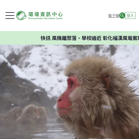
電子報
登入
快訊
風機離聚落、學校過近 彰化福漢風電案環委