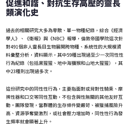
促進和諧、對抗生存高壓的靈長
類演化史
過去的相關研究大多為零散、單一物種紀錄，綜合《經濟
學人》、《衛報》與《NBC》報導，倫敦帝國學院這次針
對491個非人靈長目生物展開跨物種、系統性的大規模資
料彙整分析，資料顯示，其中59種出現過至少一次同性性
行為紀錄（包括黑猩猩、地中海獼猴和山地大猩猩），其
中23種則出現過多次。
這份研究中的同性性行為，主要指面對或背對性騎乘、摩
擦性器和口交等同性互動，不包含與性無關的其他友好互
動。團隊發現，當群體的生存條件變嚴苛、被獵捕風險升
高、資源爭奪變激烈，或社會壓力增加時，同性性行為發
生頻率就會顯著上升。