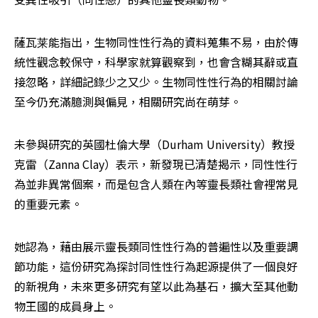
薩瓦莱能指出，生物同性性行為的資料蒐集不易，由於傳
統性觀念較保守，科學家就算觀察到，也會含糊其辭或直
接忽略，詳細記錄少之又少。生物同性性行為的相關討論
至今仍充滿臆測與偏見，相關研究尚在萌芽。
未參與研究的英國杜倫大學（Durham University）教授
克雷（Zanna Clay）表示，新發現已清楚揭示，同性性行
為並非異常個案，而是包含人類在內等靈長類社會裡常見
的重要元素。
她認為，藉由展示靈長類同性性行為的普遍性以及重要調
節功能，這份研究為探討同性性行為起源提供了一個良好
的新視角，未來更多研究有望以此為基石，擴大至其他動
物王國的成員身上。