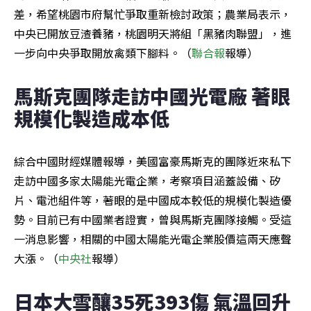
差，希望桃園市府幫忙爭取重新檢討政策；農業局表示，
中央已開放豆渣養豬，桃園明天將組「黑豬肉聯盟」，進
一步向中央爭取開放禽類下腳料。（
聯合報
報導）
馬斯克團隊走訪中國光電廠 著眼
規模化製造成本低
綜合中國財經媒體報導，美國富豪馬斯克的團隊近來私下
走訪中國多家太陽能光電企業，考察項目涵蓋設備、矽
片、電池組件等，著眼的是中國成本較低的規模化製造優
勢。目前已有中國業者證實，曾與馬斯克團隊接觸。受這
一消息影響，相關的中國太陽能光電企業股價這兩天應聲
大漲。（
中央社
報導）
日本大雪釀35死393傷 氣溫回升