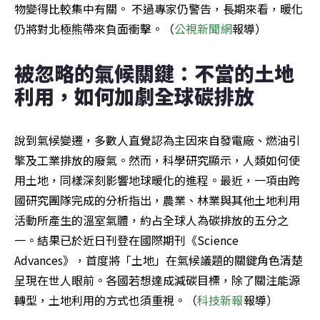
物變得比較集中有關。 不過專家仍警告，長期來看，暖化
仍將對北極熊帶來負面衝擊。（
公視新聞網
報導）
被忽略的氣候關鍵：不當的土地
利用，如何加劇全球碳排放
說到氣候變遷，多數人直覺認為主因來自發電廠、燃油引
擎及工業排放的廢氣。然而，科學研究顯示，人類如何使
用土地，同樣深刻影響地球暖化的進程。最近，一項由跨
國研究團隊完成的分析指出，農業、林業與其他土地利用
活動所產生的溫室氣體，約占全球人為碳排放的五分之
一。結果已於近日刊登在國際期刊《Science 
Advances》，首度將「土地」在氣候議題的關鍵角色清楚
呈現在世人眼前。各國若想達成減碳目標，除了關注能源
轉型，土地利用的方式也須重視。（
科技新報
報導）