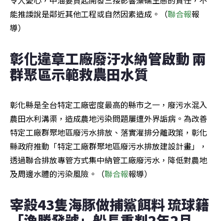
能推諉說是鄰近其他工程或自然因素造成。（
聯合報
報
導）
彰化違章工廠廢汙水納管啟動 兩
群聚區示範救農田水質
彰化縣是全台特定工廠密度最高的縣市之一，廢污水混入
農田水利溝渠，造成農地污染問題屢遭外界詬病。為改善
特定工廠群聚地區廢污水排放、落實灌排分離政策，彰化
縣政府推動「特定工廠群聚地區廢污水排放建設計畫」，
透過聯合排放專管方式集中納管工廠廢污水，降低對農地
及周邊水體的污染風險。（
聯合報
報導）
宰殺43隻海豚做捕鯊餌料 琉球籍
「漁勝發號」船長重判2年2月