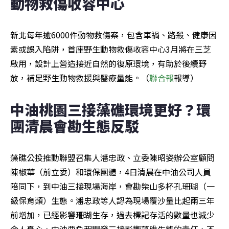
動物救傷收容中心
新北每年逾6000件動物救傷案，包含車禍、路殺、健康因
素或誤入陷阱，首座野生動物救傷收容中心3月將在三芝
啟用，設計上營造接近自然的復原環境，有助於後續野
放，補足野生動物救援與醫療量能。（
聯合報
報導）
中油桃園三接藻礁環境更好？環
團清晨會勘生態反駁
藻礁公投推動聯盟召集人潘忠政、立委陳昭姿辦公室顧問
陳椒華（前立委）和環保團體，4日清晨在中油公司人員
陪同下，到中油三接現場海岸，會勘柴山多杯孔珊瑚（一
級保育類）生態。潘忠政等人認為現場覆沙量比起兩三年
前增加，已經影響珊瑚生存，過去標記存活的數量也減少
令人憂心，中油要負起開發三接影響藻礁生態的責任，不