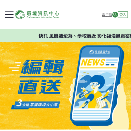
電子報
登入
快訊
風機離聚落、學校過近 彰化福漢風電案環