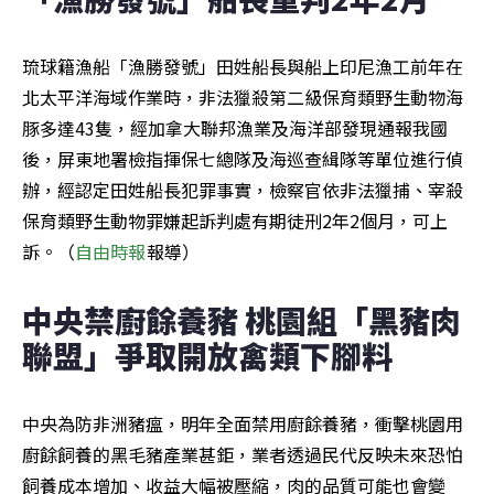
琉球籍漁船「漁勝發號」田姓船長與船上印尼漁工前年在
北太平洋海域作業時，非法獵殺第二級保育類野生動物海
豚多達43隻，經加拿大聯邦漁業及海洋部發現通報我國
後，屏東地署檢指揮保七總隊及海巡查緝隊等單位進行偵
辦，經認定田姓船長犯罪事實，檢察官依非法獵捕、宰殺
保育類野生動物罪嫌起訴判處有期徒刑2年2個月，可上
訴。（
自由時報
報導）
中央禁廚餘養豬 桃園組「黑豬肉
聯盟」爭取開放禽類下腳料
中央為防非洲豬瘟，明年全面禁用廚餘養豬，衝擊桃園用
廚餘飼養的黑毛豬產業甚鉅，業者透過民代反映未來恐怕
飼養成本增加、收益大幅被壓縮，肉的品質可能也會變