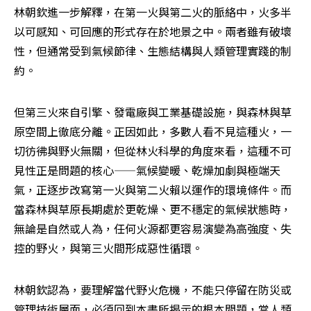
林朝欽進一步解釋，在第一火與第二火的脈絡中，火多半
以可感知、可回應的形式存在於地景之中。兩者雖有破壞
性，但通常受到氣候節律、生態結構與人類管理實踐的制
約。
但第三火來自引擎、發電廠與工業基礎設施，與森林與草
原空間上徹底分離。正因如此，多數人看不見這種火，一
切彷彿與野火無關，但從林火科學的角度來看，這種不可
見性正是問題的核心——氣候變暖、乾燥加劇與極端天
氣，正逐步改寫第一火與第二火賴以運作的環境條件。而
當森林與草原長期處於更乾燥、更不穩定的氣候狀態時，
無論是自然或人為，任何火源都更容易演變為高強度、失
控的野火，與第三火間形成惡性循環。
林朝欽認為，要理解當代野火危機，不能只停留在防災或
管理技術層面，必須回到本書所揭示的根本問題，當人類