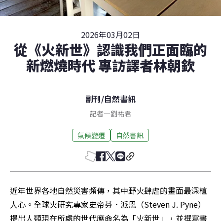
2026年03月02日
從《火新世》認識我們正面臨的
新燃燒時代 專訪譯者林朝欽
副刊
/
自然書訊
記者
—
劉祐君
氣候變遷
自然書訊
近年世界各地自然災害頻傳，其中野火肆虐的畫面最深植
人心。全球火研究專家史帝芬．派恩（Steven J. Pyne）
提出人類現在所處的世代應命名為「火新世」，並撰寫書