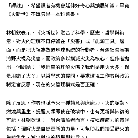
「譯註」，希望讀者有機會延伸好奇心與擴展知識，畢竟
《火新世》不單只是一本科普書。
林朝欽表示，《火新世》融合了科學、歷史、哲學與詩
意，對火的理解不再停留在「災害」或「能源工具」層
面，而是把火視為塑造地球系統的行動者。台灣社會長期
將野火視為災害，而政策多以撲滅火災為核心。但作者拋
出一個問題：「我們真的理解火嗎？我們是用火太多，還
是用錯了火？」以哲學式的提問，要求環境工作者與政策
制定者反思，現在的火管理模式是否正確。
除了反思，作者也賦予火一種詩意與療癒力。火的脈動、
燃燒與重生，提醒人類即使在破壞中，也有更新與恢復的
可能。林朝欽說：「對台灣讀者而言，這種療癒力的意涵
包括：理解火是自然更新的力量，可幫助我們接受野火的
生態角色，減少對火的恐懼與排斥。」