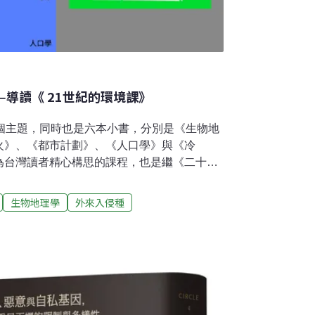
導讀《 21世紀的環境課》
六個主題，同時也是六本小書，分別是《生物地
火》、《都市計劃》、《人口學》與《冷
為台灣讀者精心構思的課程，也是繼《二十世
人生難題》後的第三門課。《21世紀的環境
版社的Very Short Introduction書
生物地理學
外來入侵種
都非常短，文字洗鍊，由各領域的中堅學者撰
拱心石（keystone）。在規劃《21世紀的
秀譯者翻譯，同時也為每本書找了專業審定
定者與導讀者都是一時之選；如《生物地理
》、《橫斷台灣》的作者游旨价翻譯與導讀，
的生物學者顏聖紘、《人口學》是政治大學社
物多樣性研究所的生物學家林大利、《都市計