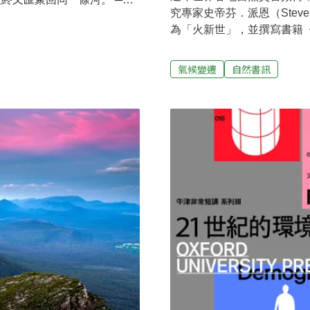
究專家史帝芬．派恩（Steve
在閱讀某些文章時，我能感受
為「火新世」，並撰寫書籍
滿動能、即興又流暢的書寫狀
向何方》，引導讀者了解火
流狀態」吧。如河的文章，例
所建構的新秩序，並找到自
是在河流狀態中一揮而就。有
氣候變遷
自然書訊
半年時間與作者來回溝通討
在我們一起舉辦的環境文學營
談本書內容，也聊到他這六
發於臉書，文字效果竟篇篇都
的燃燒所定義的時代火新世（Th
但他彷彿能隨時處於寫作的狀
pry，意思就是「火」，而字尾
聲音與節奏的敏銳度，還需要
世」。「派恩不是想以『火
，不致被繁瑣的日常與零碎的
經全面進入人類生活，書中
林朝欽說。