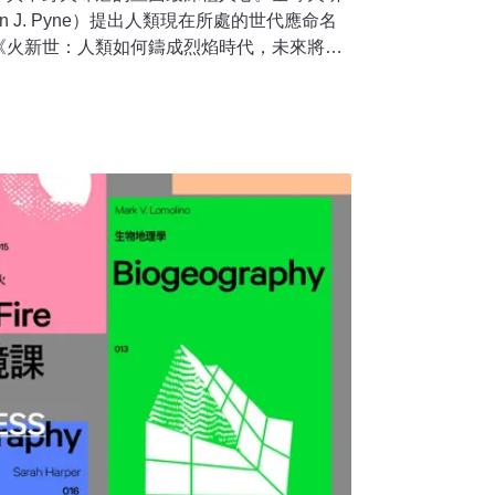
n J. Pyne）提出人類現在所處的世代應命名
《火新世：人類如何鑄成烈焰時代，未來將燃
是如何塑造人與自然界的關係，人如何適應火
己的位置。為了翻譯這本書，譯者林朝欽用了
論，本次接受《環境資訊中心》訪問，除了暢
個月來的心路歷程。火新世：一個由各種形式
e Pyrocene）的字首pyro源自希臘語
cene則源自希臘語 kainos，意指「新的
新世』創建一個學術名詞，而是希望提示火已
許多隱喻表達了他的觀點。」《火新世》譯者