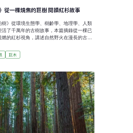
》從一棵燒焦的巨樹 閱讀紅杉故事
的樹》從環境生態學、樹齡學、地理學、人類
些活了千萬年的古樹故事，本篇摘錄從一棵已
阻燃的紅杉視角，講述自然野火在漫長的古樹
。這是一棵已經被燒焦的巨樹。它雖然已經死
般站在原地。在被大火（這是大自然最受誤解
訊
巨木
只剩下一具焦黑的軀殼，四周則散布著一層厚
黑的樹木。這片土地在經過一場大火蹂躪之
蕪。我們把車子停在紅杉國家公園內的梣嶺山
邊那條「將軍公路」（General's Highway）
斷崖和山脊閃閃發亮。然而，當我們俯瞰著下
2021年那場KNP複合野火（KNP
（Windy Fire）燒毀