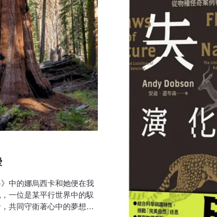
劃
愛
谷》中的娜烏西卡和她便在我
魂，一位是某平行世界中的馭
者，共同守衛著心中的夢想。