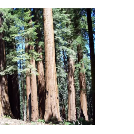
，不久便偵測到豹的尿臭味。黑猩猩本能地認
避，如果避不掉，那就應該大聲發布訊號，這
是大家要齊心協力。這小傢伙繼續爬，沒發出
只是好奇。正當牠頭一抬，平視這個洞時，裡
一隻母豹把小獸留在這裡，自己則去打獵。黑
一斜，考慮把手探進洞裡，隨後就開始這樣
小