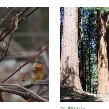
看見一個似乎很有趣的樹洞
得這氣味——那表示應該迴
樣便可以驅趕豹子，但前提
聲音，也沒表現出恐懼，就
頭發出了嘶嘶聲與咆哮聲；
猩猩很開心，牠把頭往旁邊
做，但又很快收回來，因為
2025年02月21日