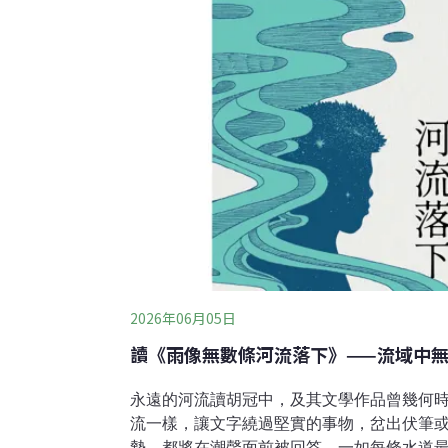
2026年06月05日
讀《雨像無數條河流落下》——流域中
永遠的河流讀胡冠中，及其文學作品曾幾何
流一樣，讓文字繞過堅實的事物，岔出伏筆
勢，都將在潮聲面前被回答，一如每條水道最