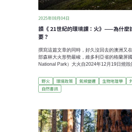
2025年08月04日
讀《 21世紀的環境課：火》——為什
要？
撰寫這篇文章的同時，好久沒回去的澳洲又
部森林大火形勢嚴峻，維多利亞省的格蘭屏國家公
National Park）大火自2024年12月19
火線長達192公里。強風和乾燥植被使300
戰。主管機關對霍爾斯加普（Halls Gap
野火
環境政策
氣候變遷
生物地理學
隨著聖誕節的夏季高溫來臨，林火風險加劇
自然書訊
因高溫和大風加速火勢蔓延，主管機關對雪
居民避免不必要的旅行。在此危急時刻，主
循官方建議，確保安全渡過這段火災高風險期
的澳洲森林大火以來，澳洲規模最大的一次
博士班，準備收拾行李回台灣過年。有一天起床
的濃度達到每立方公尺150.8微克。還以為是