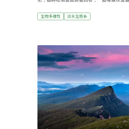
胡冠中，〈我在大溪川待了一整年（五）〉
到，某種自己很偶爾才會出現的，專注、充
生物多樣性
淡水生態系
態——如泉湧，如河流，姑且就稱之為「河
如胡冠中。冠中的散文，有高比例的段落，
此斷言，也是因為我看過他怎麼寫。冠中曾
中，當場即興側記，每日瑣碎情事被他隨手
成立。他在營隊中也有自己的課程要準備，
態，多麼令人欽羨的才能。我想除了天生對
長久的鍛鍊與持守，才能讓這種專注的文思
資訊分神沖散。遙遙旁觀，冠中的