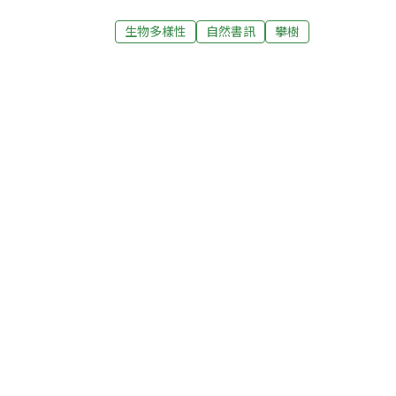
這幾年永翔從樹冠層生態研究發展到真菌與
年娜烏西卡與永翔重疊起來的影像：一位祕
生物多樣性
自然書訊
攀樹
集而來的孢子，用乾淨的水培育真菌與樹苗
頭、奮戰並守衛殘存的森林；一位則是追尋
林中解剖樹幹取樣菌絲與子實體，瞭解樹木
而任性的執念。故事從爬上樹開始，永翔在
20多年來的研究之門。你可以想像許多森林
山、想認識更多的動植物、保育生態等……
華萬象的社會光景所吸引，也許是經歷過社
紛走在其他道路上了。而永翔從頭到尾