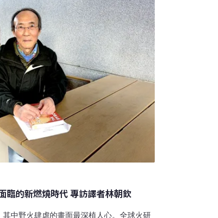
面臨的新燃燒時代 專訪譯者林朝欽
，其中野火肆虐的畫面最深植人心。全球火研