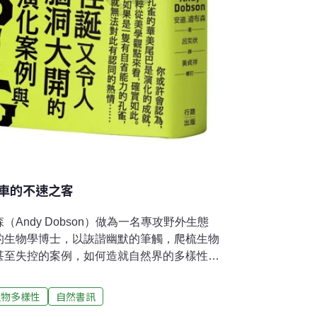
車的不速之客
Andy Dobson）做為一名專攻野外生態
的生物學博士，以詼諧幽默的筆觸，爬梳生物
甚至失控的案例，如何造就自然界的多樣性和
重視的一切。有隻小黑猩猩稍微遠離了自己的
的動靜——不過，這是非洲西部的森林，光是
生物多樣性
自然書訊
令牠脫離族群的視線。牠爬上樹，爬到一半，