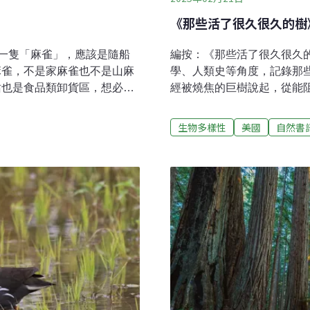
《那些活了很久很久的樹
現了一隻「麻雀」，應該是隨船
編按：《那些活了很久很久
麻雀，不是家麻雀也不是山麻
學、人類史等角度，記錄那
站也是食品類卸貨區，想必這
經被燒焦的巨樹說起，從能
我研究室老闆的eBird賞鳥
歷史中，究竟扮演何種角色
最瘋狂的賞鳥人，到底誰沒事
了，但依舊像過去千百年那
生物多樣性
美國
自然書
麻雀在台灣滿地都是，在澳洲
的一種力量）吞噬之後，它
能看家麻雀（而且還是外來
厚的灰燼以及許多棵同樣焦
成為這隻誤上賊船、不小心抵
後，已經草木不生，一片荒
Bird系統會自動發信通知，
脈（Ash Peaks Ridge）東
過，港口全區基本上都是管制
旁。春末的陽光照得眼前的
，保全也請鳥人離開。但是，
方的山坡時，卻只看到一棵棵被
港口管理單位，請求讓他們進
Complex Fire）以及溫蒂野火