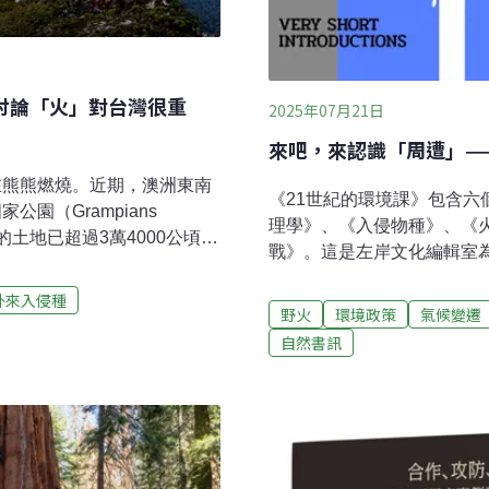
麼討論「火」對台灣很重
2025年07月21日
來吧，來認識「周遭」——
在熊熊燃燒。近期，澳洲東南
《21世紀的環境課》包含
園（Grampians
理學》、《入侵物種》、《
日燒毀的土地已超過3萬4000公頃，
戰》。這是左岸文化編輯室
多名消防員的滅火行動面臨挑
紀的主義們》、《21世紀的
）等地區發布緊急撤離令，並警告
外來入侵種
課》的六本指定閱讀均出自牛津大學出
野火
環境政策
氣候變遷
。新南威爾斯省內陸和東北部
系。如書系名所示，這些書
自然書訊
梨地區全面實施禁火令，建議
寫，如同進入各領域的敲門磚或
管機關提醒公眾保持警惕，遵
環境課》時，編輯室聘請優
。這場大火，是2019年冬天
者，並請他們撰寫導讀。審
。當時，我正在昆士蘭大學讀
學》是由《通往世界的植物
，窗外一片霧霾，PM2.5
《入侵物種》則是中山大學
會學者鄭力軒、《火》為生