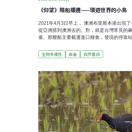
《仰望》隨船播遷——環遊世界的小鳥
2021年4月3日早上， 澳洲布里斯本港出
從亞洲搭到澳洲去的。對，就是台灣常見的
雀。那艘船主要載運進口糧食，發現的停靠
隻麻雀一路上在船艙裡吃得很爽！這個消息是從
紀錄傳出去的，想不到吧！他真的是我見過
生物多樣性
麻雀
自然書訊
會去巡視港口找小鳥啊？大家要知道，即便
牠就是超級罕見的稀有鳥，不然在澳洲你只
種）。無論如何，這次就是被老闆堵到了，
達澳洲的麻雀的第一發現者。消息一出，由於e
眾多澳洲鳥人馬上就暴動聚集到港口去。不
區，碼頭工人不太喜歡鳥人在附近晃來晃去
賞鳥人可不會就此善罷甘休，紛紛打電話去
去欣賞和拍攝這隻