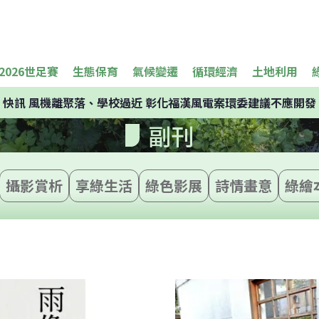
2026世足賽
生態保育
氣候變遷
循環經濟
土地利用
快訊
風機離聚落、學校過近 彰化福漢風電案環委建議不應開發
副刊
攝影賞析
享綠生活
綠色影展
詩情畫意
綠繪