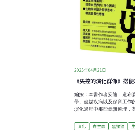
森林健康的議題，我又看到當
密地在地下室培養從腐海裡蒐
，試圖在混濁惡世中理解源
世界各角落山巔老熟林，在森
死亡後的故事。這是一股單純
和社實習時，就從樹上開啟了
系大學生就是想爬樹、想登
但一路上大多數人的目光被繁
會的現實與人生規畫考量，紛
2025年04月21日
《失控的演化群像》搭便
編按：本書作者安迪．道布森（
學、蟲媒疾病以及保育工作
演化過程中那些毫無道理，
複雜性，發展成今日知曉與
族群。牠還能勉強聽見大家
演化
寄生蟲
黑猩猩
距離一百公尺就已遠得足以