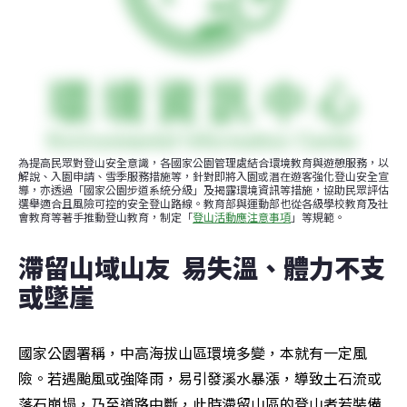
為提高民眾對登山安全意識，各國家公園管理處結合環境教育與遊憩服務，以
解說、入園申請、雪季服務措施等，針對即將入園或潛在遊客強化登山安全宣
導，亦透過「國家公園步道系統分級」及揭露環境資訊等措施，協助民眾評估
選舉適合且風險可控的安全登山路線。教育部與運動部也從各級學校教育及社
會教育等著手推動登山教育，制定「
登山活動應注意事項
」等規範。
滯留山域山友  易失溫、體力不支
或墜崖
國家公園署稱，中高海拔山區環境多變，本就有一定風
險。若遇颱風或強降雨，易引發溪水暴漲，導致土石流或
落石崩塌，乃至道路中斷，此時滯留山區的登山者若裝備