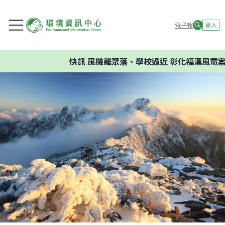
電子報
登入
快訊
風機離聚落、學校過近 彰化福漢風電案環委