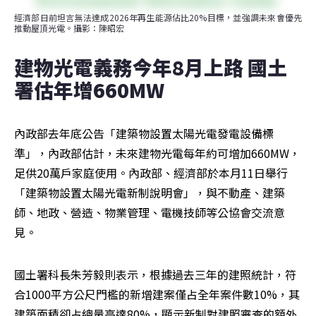
經濟部日前坦言無法達成2026年再生能源佔比20%目標，並強調未來會優先
推動屋頂光電。攝影：陳昭宏
建物光電義務今年8月上路 國土
署估年增660MW
內政部去年底公告「建築物設置太陽光電發電設備標
準」，內政部估計，未來建物光電每年約可增加660MW，
足供20萬戶家庭使用。內政部、經濟部於本月11日舉行
「建築物設置太陽光電新制說明會」，與不動產、建築
師、地政、營造、物業管理、電機技師等公協會交流意
見。
國土署科長朱芳毅則表示，根據過去三年的建照統計，符
合1000平方公尺門檻的新增建案僅占全年案件數10%，其
建築面積卻占總量高達80%，顯示新制對建照審查的額外