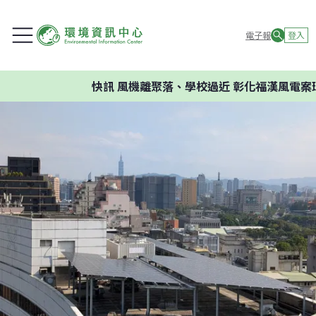
電子報
登入
快訊
風機離聚落、學校過近 彰化福漢風電案環委