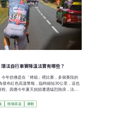
」 環法自行車賽降溫法寶有哪些？
，今年彷彿是在「烤箱」裡比賽，多個賽段的
因為發布紅色高溫警報，臨時縮短30公里，這也
賽程。因應今年夏天頻頻遭遇猛烈熱浪，法國
必要時可以取消賽段。各車隊紛紛搬出冰背
黑科技」。41°C熱浪衝擊環法環法是三大自
溫
極端高溫
運動
辦，比賽期間約一個月，賽段分為四大類：平