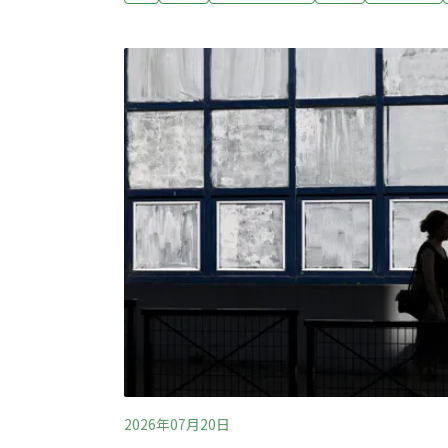
心 擬修法要求自備電源與儲能立法院2019
訂出「用電大戶」條款：契約容量達5MW以
容量10%的再生能源裝置容量，並給予5年緩衝
出《能源管理法》修正草案，更進一步要求半
能源自給能力、降低對電網的依賴，已於5月
2026年07月20日