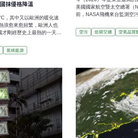
國抹優格降溫
美國國家航空暨太空總署（N
前，NASA飛機來台監測空
6°C，其中又以歐洲的暖化速
很大部分。環境部長彭啓明
熱浪愈來愈頻繁，歐洲人也
（7-SEAS）」研討會表
空污
低碳交通
空氣品質
國才剛經歷史上最熱的一天。
染運具轉換等措施，也呼籲
發搶購潮。近年，更有英國
的低污染排放區，管制高污
，並拍胸脯保證不會有異味
氣候能源
須受重視「七海計畫」為亞
BBC》報導，今年夏天，法
15日舉辦「7-SEAS國際
窗與製作塗料的白堊粉，又稱
歐美、日韓、東南亞等百位
然爆紅，甚至賣到缺貨。根據知名國
及大氣監測等議題。環境部
的工匠和家庭會用白堊粉來打磨玻
航空暨太空總署（NASA）
底。此外，白堊粉也會被塗
是碳酸鈣（CaCO₃），也
抵抗