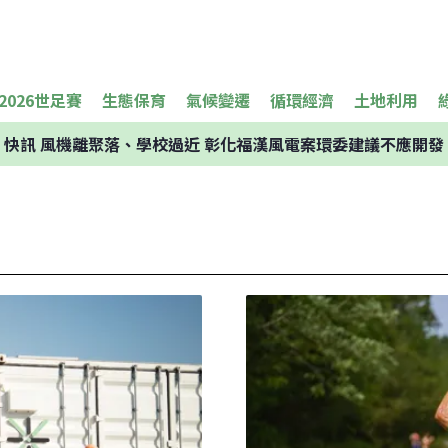
2026世足賽
生態保育
氣候變遷
循環經濟
土地利用
快訊
風機離聚落、學校過近 彰化福漢風電案環委建議不應開發