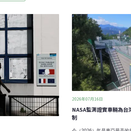
地、丘陵、高山及個人與團
年修訂《再生能源發展條例》，
導，7月12日法國中部發布紅
上的企業，須在5年內設置契約
此環法自行車賽第九站丘陵賽段
期。經濟部今（2026）年提
（Ussel）的賽程，臨時由1
導體、資料中心等產業提升
以降低選手在烈日下長時間
獲行政院核定。
行政首長將獲得授權，只要
2026年07月16日
NASA監測證實車輛為台
制
今（2026）年是東亞最高