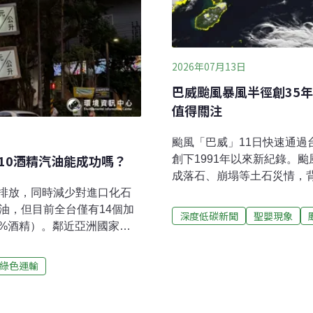
2026年07月13日
巴威颱風暴風半徑創35
值得關注
颱風「巴威」11日快速通過
10酒精汽油能成功嗎？
創下1991年以來新紀錄。
成落石、崩塌等土石災情，
排放，同時減少對進口化石
這次並未造成人員死亡或失蹤
油，但目前全台僅有14個加
嬰年，可能導致颱風強度增
深度低碳新聞
聖嬰現象
3%酒精）。鄰近亞洲國家則
注意颱風強度巴威颱風於6月
0%酒精）強制政策，並規劃提
台灣靠近，颱風近中心最大風
強制摻配；越南在今年石油危機
度颱風，11日清晨1時暴風
綠色運輸
施，鼓勵民眾使用E20等汽
未登陸。前空軍氣象聯隊聯
發展智庫本月7日舉辦「酒精
示，巴威颱風路徑最具威脅
，邀請國際專家來台，與政
來幾乎與西北海岸垂直的強