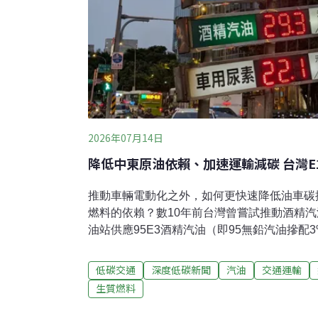
2026年07月14日
降低中東原油依賴、加速運輸減碳 台灣E
推動車輛電動化之外，如何更快速降低油車碳
燃料的依賴？數10年前台灣曾嘗試推動酒精汽
油站供應95E3酒精汽油（即95無鉛汽油摻配
積極推展，菲律賓已實施E10（即汽油摻配1
升至E15；印度僅花8年便從E3推進至E20
低碳交通
深度低碳新聞
汽油
交通運輸
下提前實施E10強制政策；泰國則透過補貼措
生質燃料
油。全球綠色燃料中心（GCGF）與國際氣候
汽油助攻台灣低碳運輸與能源韌性國際論壇」