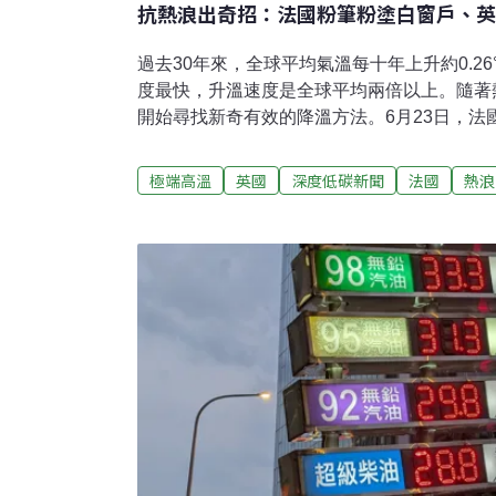
抗熱浪出奇招：法國粉筆粉塗白窗戶、英
過去30年來，全球平均氣溫每十年上升約0.2
度最快，升溫速度是全球平均兩倍以上。隨著
開始尋找新奇有效的降溫方法。6月23日，法
法國民眾開始用白色粉筆粉窗戶降溫，甚至引
研究人員發現把希臘優格抹上玻璃能有效降溫
極端高溫
英國
深度低碳新聞
法國
熱浪
或吸引昆蟲。把窗戶塗白 法國瘋搶碎粉筆據《
國多處氣溫突破40°C，一種原本用來清潔櫥
「默東白粉」（Blanc de Meudon）突
際科技媒體網站《Tom’s Guide》，以前
璃、大理石和銀器，或是作為油漆和批土的基
在溫室上頭，以減少烈日曝曬。白堊粉主要成分
是傳統的粉筆材料，不僅反射能力佳，還可以