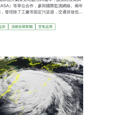
ASA）等單位合作，參與國際監測網絡。兩年
污，發現除了工廠等固定污染源，交通排放也占
昨（15）日出席國際大氣科學平台「七海計畫
示，環境部已經與交通部合作研擬道路設計、低污
監測
深度低碳新聞
空氣品質
地方政府將空污納入城市治理，參考推動國外
染車輛進入。台灣空污成因複雜 「交通源」更
太地區重要的大氣科學合作平台，環境部14及
研討會暨鹿林山大氣背景站20週年慶」，邀集來自
專家學者，共同探討跨境空氣污染、氣候變遷
長彭啓明昨日受訪指出，經過兩年前美國國家
的飛機探測，發現台灣空污的原因很複