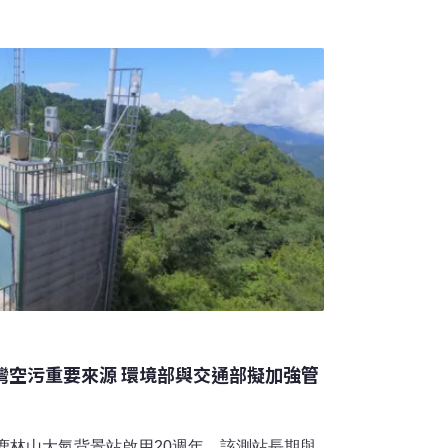
體計時賽，合計共21個賽段。據《路透社》報
色高溫警報，預計午後氣溫會高達41°C ，因
，從馬勒莫爾（Malemort）至於塞
85.5公里縮短為155.5公里，減少大約30公里，
騎乘的風險。法國內政部一份文件指出，地方
發布紅色高溫警報，可自行決定是否取
灣空污重要來源 環境部與交通部擬加強管
的鹿林山大氣背景站啟用20週年，該測站長期與