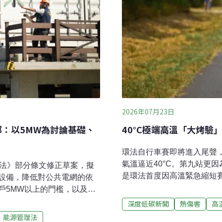
2026年07月23日
部：以5MW為討論基礎、
40°C極端高溫「大烤驗
環法自行車賽即將進入尾聲
氣溫逼近40°C。第九站更
理法》部分條文修正草案，擬
是環法首度因高溫緊急縮短
設備，降低對公共電網的依
政府也首度授權地方首長，
戶5MW以上的門檻，以及業
心、冰襪、冰浴等各種「降溫
表示，初步規劃將以5MW作
深度低碳新聞
熱傷害
高
行車環賽之一，每年夏天舉
界協商。針對半導體、資料中
能源管理法