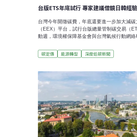
台版ETS年底試行 專家建議借鏡日韓經
台灣今年開徵碳費，年底還要進一步加大減碳
（EEX）平台，試行台版總量管制碳交易（E
動週，環境權保障基金會與台灣氣候行動網絡研
壇，邀請同為ETS實施國家的日、韓專家，
大學國貿易系教授施文真表示，台灣碳費制度
碳定價
能源轉型
深度低碳新聞
碳洩漏等設計，未來若導入ETS，也須與既
碳費才剛實施，新的政策可能對企業營運的穩
部：達成2035年NDC 要靠ETS促進市場
配企業自主減量計畫，預估2030年可較基準年（
排。環境權保障基金會與台灣氣候行動網絡研究
辦「碳費開徵後的下一步——台日韓碳定價機
施碳定價的現況。環境部長彭啓明致詞表示，