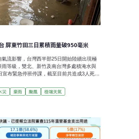
 屏東竹田三日累積雨量破950毫米
南氣流影響，台灣西半部25日開始陸續出現極
豪雨等級，雙北、新竹及南台灣多處積淹水與
日宣布緊急停班停課，截至目前共造成3人死
榮泰宣布，經濟部已開設災害應變小組並提升至
災後搶修。據統計，屏東地區三天的降雨量居
水災
豪雨
颱風
極端天氣
米僅次於莫拉克風災。造成當地嚴重災情，多處
牧場都受到影響，部分地區的淹水深度一度及
誤 目前已釀3死1失蹤受到鋒面和西南風影
。災情從25日起由北部往南部延伸。綜合媒體
港、淡水等區皆傳出淹水，台北市長蔣萬安26
65億的治水預算用於改善排水系統。他表示，