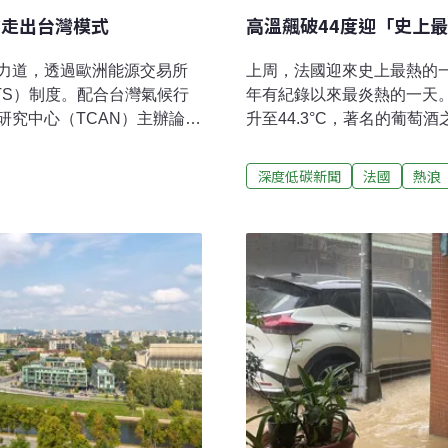
驗走出台灣模式
高溫飆破44度迎「史上
力道，透過歐洲能源交易所
上周，法國迎來史上最熱的一
TS）制度。配合台灣氣候行
年有紀錄以來最炎熱的一天。
究中心（TCAN）主辦論
升至44.3°C，著名的葡萄酒之
分享成效與經驗。與談的政治
約半數地區發布熱浪紅色警
納入優惠費率、自主減量及
出，這波自6月20日開始的
深度低碳新聞
法國
熱浪
有制度妥善銜接。她也認為，
共健康局28日表示，自24
定性有一定程度干擾。環境
達1000人。熱浪衝擊日常
減排今年台灣第一筆碳費進帳，搭
巴黎市24小時開放市區多
2025年）減少4700萬噸碳
居家辦公，逾千所學校宣布
中心（TCAN）6月30日主
減少了巴黎地區一成以上的班次
制論壇」，擴大討論東亞實
Pécresse）警告，極端高
今年底預計試行台版