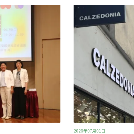
油的可能性。酒精汽油重回
水倒灌，也可能阻礙河川洪
酒精的酒精汽油，被視為運
出，
修訂兩項國家標準：
0酒精汽油」品項，以及C
2026年07月01日