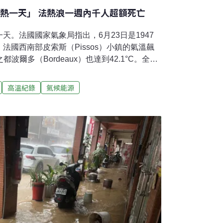
最熱一天」 法熱浪一週內千人超額死亡
天。法國國家氣象局指出，6月23日是1947
法國西南部皮索斯（Pissos）小鎮的氣溫飆
都波爾多（Bordeaux）也達到42.1°C。全國
報，就連夜間氣溫也刷新最高紀錄。科學家指
熱浪，是歐洲有紀錄以來最嚴重的一次。法國公
高溫紀錄
氣候能源
日熱浪爆發以來，法國「超額死亡」人數至少已
空前熱浪連帶衝擊法國日常。熱浪下徹夜難眠，
座公園，供居民避暑。地方官員建議民眾盡可能
停課。法國國鐵擔心電車線受損和鐵軌膨脹，
。大巴黎區區長波克瑞斯（Valérie
溫下，鐵軌無法承受50°C以上高溫。