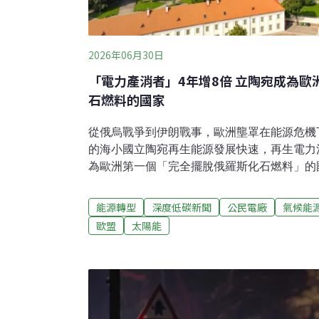
2026年06月30日
「電力產消者」4年增8倍 立陶宛成為
石燃料的國家
從俄烏戰爭到伊朗戰事，歐洲壟罩在能源危機
的海小國立陶宛再生能源發展快速，再生電力消
為歐洲第一個「完全擺脫俄羅斯化石燃料」的
洲經濟與社會委員會（EESC）召開會議，
排除能源轉型障礙，並分享立陶宛加速審查流
能源轉型
深度低碳新聞
公民電廠
氣候能
成員，也是立陶宛非政府組織「循環經濟」（Ziedi
歐盟
太陽能
特拉塞維修斯（Domantas Tracevičius）
宛的太陽能裝置容量從225 MW（百萬瓦）增
從623 MW上升至2535 MW。僅憑風電，就
用電需求。再生能源的轉型並非全靠政府或大
頂裝設太陽能板，或合資裝設風力發電參與轉