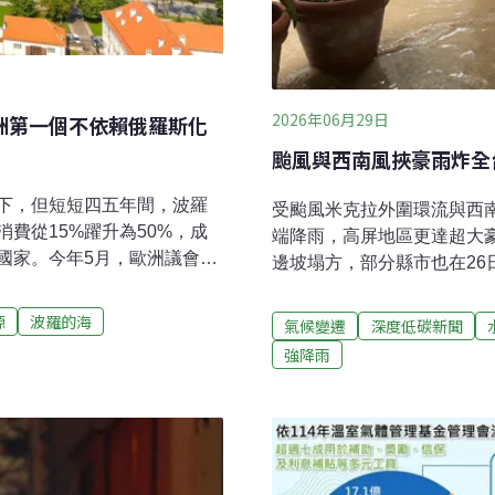
2026年06月29日
歐洲第一個不依賴俄羅斯化
颱風與西南風挾豪雨炸全台
下，但短短四五年間，波羅
受颱風米克拉外圍環流與西
費從15%躍升為50%，成
端降雨，高屏地區更達超大
國家。今年5月，歐洲議會歐
邊坡塌方，部分縣市也在26
特別借鏡立陶宛經驗，來看如何
亡，1人失蹤。行政院長卓
程、鼓勵投資等政策。EESC
一級，全力投入防汛抽水與
源
波羅的海
氣候變遷
深度低碳新聞
ne ekonomika）創辦人
全台之冠，累積雨量956毫
強降雨
報告，自2021年至2025年，立陶
民宅淹水，農田、魚塭和畜
至3284MW，風電裝置容量也
腰。全台各地豪雨造成交通延
能滿足約150萬戶家庭一整年的
響，全台25日開始降豪大雨
型電廠，公民可藉由自家屋
報導，25日台北市內湖、南
型。他們既是生產者、也是
日前往內湖視察，允諾會將