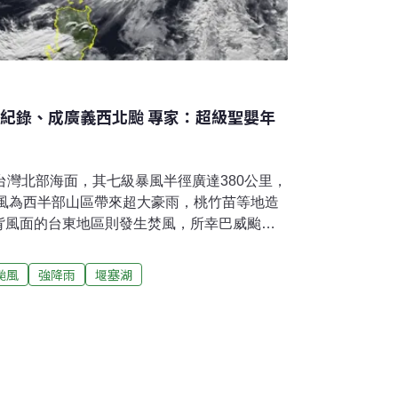
年紀錄、成廣義西北颱 專家：超級聖嬰年
台灣北部海面，其七級暴風半徑廣達380公里，
颱風為西半部山區帶來超大豪雨，桃竹苗等地造
背風面的台東地區則發生焚風，所幸巴威颱風
。氣象專家示警，今（2026）年遇上超級聖
強，不容輕忽。超級聖嬰年海溫偏高 專家示警
颱風
強降雨
堰塞湖
30日在西太平洋海面生成，以強烈颱風之姿往
速一度達每秒60公尺。7月9日強度減弱為中
圈接觸台灣陸地，當晚11時脫離本島，颱風中心
隊長、經營「林老師氣象站」粉專的林得恩表
之處，在於颱風抵達北部外海後，外圍環流帶
勁西北風，不僅容易將海水推向陸地，引發海