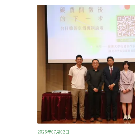
府機關和國營事業對談，探討重新推動酒精汽
政策討論：加速運輸減碳、能源自主摻配生質
輸減碳途徑之一。經濟部標準檢驗局上月9日
CNS12614（車用無鉛汽油）正式新增「E1
2026年07月02日