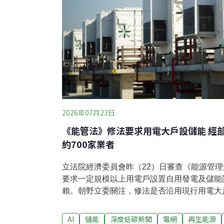
2026年07月23日
《能管法》修法要求用電大戶設儲能 經
約700家業者
立法院經濟委員會昨（22）日審查《能源管
要求一定規模以上用電戶設置自用發電及儲能
賴。朝野立委關注，修法是否沿用現行用電大
者應設多少自用發電及儲能。經濟部長龔明鑫
為討論基礎，約涵蓋700家業者，但仍須與各
AI
儲能
深度低碳新聞
電網
再生能源