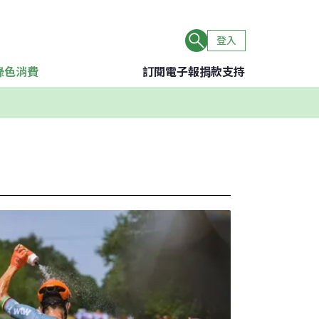
登入
綠色消費
訂閱電子報
捐款支持