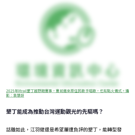
2025年Xtrail墾丁越野跑賽事，賽前邀來原住民歌手唱歌，也有點火儀式。攝
影︰袁慧妍
墾丁能成為推動台灣運動觀光的先驅嗎？
話雖如此，江羽健還是希望屢遭負評的墾丁，能轉型發