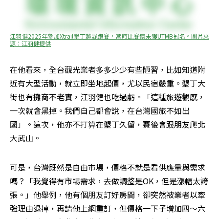
江羽健2025年參加Xtrail墾丁越野跑賽，當時比賽還未獲UTMB冠名。圖片來
源︰江羽健提供
在他看來，全台觀光業者多多少少有些陋習，比如知道附
近有大型活動，就立即坐地起價，尤以民宿嚴重。墾丁大
街也有攤商不老實，江羽健也吃過虧。「這種旅遊觀感，
一次就會黑掉。我們自己都會說，在台灣國旅不如出
國」。這次，他亦不打算在墾丁久留，賽後會跟朋友爬北
大武山。
可是，台灣既然是自由市場，價格不就是看供應量與需求
嗎？「我覺得有市場需求，去做調整是OK，但是漲幅太誇
張。」他舉例，他有個朋友訂好房間，卻突然被業者以牽
強理由退掉，再請他上網重訂，但價格一下子增加四～六