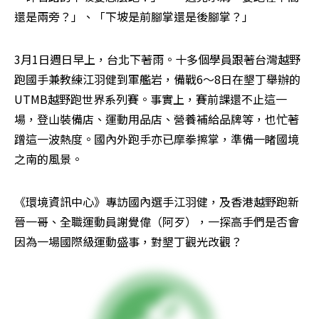
還是兩旁？」、「下坡是前腳掌還是後腳掌？」
3月1日週日早上，台北下著雨。十多個學員跟著台灣越野
跑國手兼教練江羽健到軍艦岩，備戰6～8日在墾丁舉辦的
UTMB越野跑世界系列賽。事實上，賽前課還不止這一
場，登山裝備店、運動用品店、營養補給品牌等，也忙著
蹭這一波熱度。國內外跑手亦已摩拳擦掌，準備一睹國境
之南的風景。
《環境資訊中心》專訪國內選手江羽健，及香港越野跑新
晉一哥、全職運動員謝覺偉（阿歹），一探高手們是否會
因為一場國際級運動盛事，對墾丁觀光改觀？