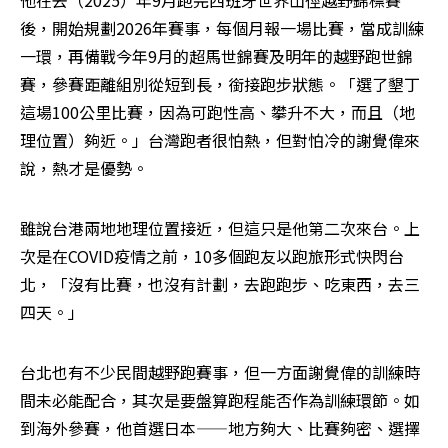
他在去（2025）年9月跑完西班牙世界山徑越野錦標賽
後，開始規劃2026年賽事，每個月報一場比賽，當成訓練
一環，再備戰今年9月的超馬世錦賽及明年的越野跑世錦
賽，參賽距離組別從短到長，銜接跑步狀態。「選了墾丁
這場100公里比賽，因為可跑性高、攀升不大，而且（地
理位置）夠近。」台灣跑者很怕熱，但對怕冷的謝覺偉來
說，熱才是優勢。
雖說台港兩地地理位置接近，但這只是他第二次來台。上
次是在COVID疫情之前，10多個跑友以跑旅形式快閃台
北，「沒有比賽，也沒有計劃，去跑跑步、吃東西，去三
四天。」
台北也有不少民間越野跑賽事，但一方面謝覺偉的訓練時
間未必能配合，其次是要盤算跑程能否作為訓練環節。如
到海外參賽，他首選日本——地方夠大、比賽夠密、選擇