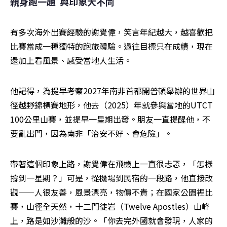
親身跑一趟  與印象大不同
有多次海外出賽經驗的謝覺偉，笑言年紀越大，越喜歡把
比賽當成一種獨特的跑旅體驗。過往目標只在成績，現在
還加上看風景、感受當地人生活。
他記得，為提早考察2027年南非首都開普頓舉辦的世界山
徑越野錦標賽地形，他去（2025）年就參與當地的UTCT 
100公里山賽，並提早一星期出發。朋友一直提醒他，不
要亂出門，因為南非「治安不好、會危險」。
帶著這個印象上路，謝覺偉在飛機上一直很忐忑，「怎樣
撐到一星期？」可是，從機場到民宿的一段路，他直接改
觀——人很友善，風景漂亮，物價不貴；在國家公園裡比
賽，山徑全天然，十二門徒岩（Twelve Apostles）山峰
上，路是如沙灘般的沙。「你去完外國就會發現，人家的