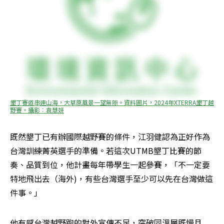
墾丁賽道串連山海，大草原風景一望無隙。資料圖片，2024年XTERRA墾丁越
野賽。攝影︰袁慧妍
既然墾丁已有辦國際越野賽的條件，江羽健認為正好作為
台灣訓練菁英選手的準備。若這次UTMB墾丁比賽的節
奏、品質到位，他計畫每年帶學生一起參賽，「不一定要
特地飛出去（海外)，有些台灣選手至少可以先在台灣做這
件事。」
他有感台灣越野跑的對外宣傳不足，突破同溫層既慢且