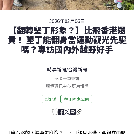
2026年03月06日
【翻轉墾丁形象？】比飛香港還
貴！ 墾丁能翻身當運動觀光先驅
嗎？專訪國內外越野好手
時事新聞
/
台灣新聞
記者
—
袁慧妍
環境資訊中心
屏東
報導
越野跑
墾丁國家公園
「碎石路的下坡要怎麼跑？」、「遇見水溝，要跑在中間