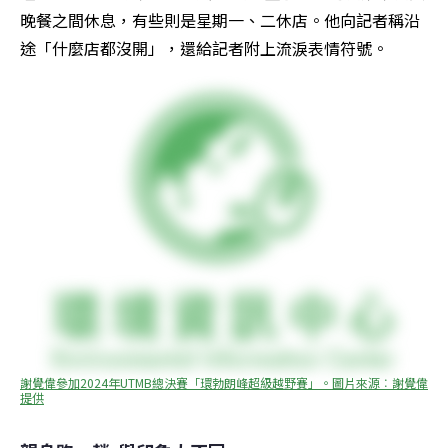
晚餐之間休息，有些則是星期一、二休店。他向記者稱沿
途「什麼店都沒開」，還給記者附上流淚表情符號。
謝覺偉參加2024年UTMB總決賽「環勃朗峰超級越野賽」。圖片來源︰謝覺偉
提供