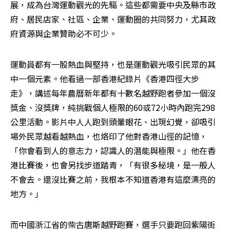
展，成為台灣運動觀光的先驅。這些都需要中央及縣市政
府、居民店家、社區、企業、運動圈的共同努力，尤其政
府資源與企業贊助必不可少。
運動員都有一股熱血與堅持，也是運動觀光吸引民眾的其
中一個元素。他看過一部香港紀錄片《香港四徑大步
走》，講述每年農曆新年都有十數名越野跑者參加一個沒
獎金、沒獎牌，純挑戰個人極限的60或72小時內跑完298
公里活動。影片中人人跑到頭暈眼花、出現幻覺，卻吸引
場外民眾越看越熱血，也烙印了他對香港山徑的記憶，
「你會看到人的意志力，認識人的潛能與極限。」他在香
港比賽後，也會另找步道踏青，「有很多秘境，是一般人
不會去。還沒比賽之前，我根本不知道香港有這麼漂亮的
地方。」
而中國浙江省的柴古唐斯越野跑賽，選手只要跑回紫陽街