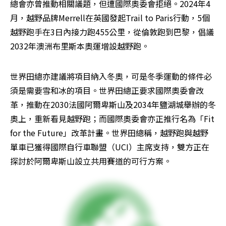
總會亦曾推動相關議題，但遭國際奧委會拒絕。2024年4
月，越野品牌Merrell在英國發起Trail to Paris行動，5個
越野跑手在3日內接力跑455公里，從倫敦跑到巴黎，倡議
2032年澳洲布里斯本奧運增設越野跑。
世界田總亦建議將項目納入冬奧，可是冬季運動的條件必
須是需要雪和冰的項目。世界田總正要求國際奧委會改
革，推動在2030法國阿爾卑斯山及2034年鹽湖城舉辦的冬
奧上，重新看見越野跑；而國際奧委會亦正推行名為「Fit 
for the Future」改革計畫。世界田總稱，越野跑與越野
單車已獲得國際自行車聯盟（UCI）主席支持，雙方正在
探討於阿爾卑斯山設立共用賽道的可行方案。