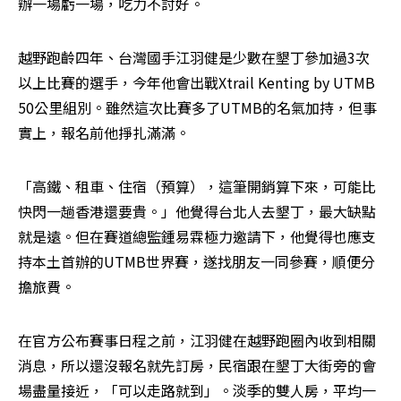
辦一場虧一場，吃力不討好。
越野跑齡四年、台灣國手江羽健是少數在墾丁參加過3次
以上比賽的選手，今年他會出戰Xtrail Kenting by UTMB 
50公里組別。雖然這次比賽多了UTMB的名氣加持，但事
實上，報名前他掙扎滿滿。
「高鐵、租車、住宿（預算），這筆開銷算下來，可能比
快閃一趟香港還要貴。」他覺得台北人去墾丁，最大缺點
就是遠。但在賽道總監鍾易霖極力邀請下，他覺得也應支
持本土首辦的UTMB世界賽，遂找朋友一同參賽，順便分
擔旅費。
在官方公布賽事日程之前，江羽健在越野跑圈內收到相關
消息，所以還沒報名就先訂房，民宿跟在墾丁大街旁的會
場盡量接近，「可以走路就到」。淡季的雙人房，平均一