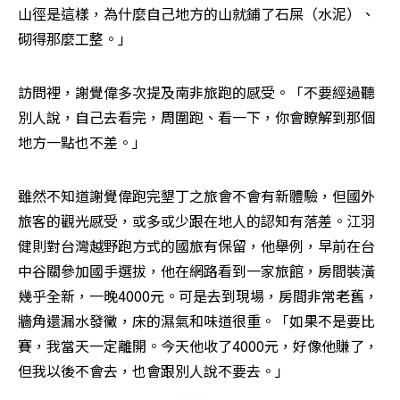
山徑是這樣，為什麼自己地方的山就鋪了石屎（水泥）、
砌得那麼工整。」
訪問裡，謝覺偉多次提及南非旅跑的感受。「不要經過聽
別人說，自己去看完，周圍跑、看一下，你會瞭解到那個
地方一點也不差。」
雖然不知道謝覺偉跑完墾丁之旅會不會有新體驗，但國外
旅客的觀光感受，或多或少跟在地人的認知有落差。江羽
健則對台灣越野跑方式的國旅有保留，他舉例，早前在台
中谷關參加國手選拔，他在網路看到一家旅館，房間裝潢
幾乎全新，一晚4000元。可是去到現場，房間非常老舊，
牆角還漏水發黴，床的濕氣和味道很重。「如果不是要比
賽，我當天一定離開。今天他收了4000元，好像他賺了，
但我以後不會去，也會跟別人說不要去。」