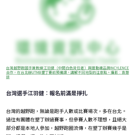
台灣越野跑國手兼教練江羽健（中間白色背包者）與運動襪品牌INCYLENCE
合作，在台北辦UTMB墾丁賽前預備課，講解不同地型的注意點。攝影︰袁慧
妍
台灣選手江羽健︰報名前滿是掙扎
台灣的越野跑，無論是跑手人數或比賽場次，多在台北。
過往有團體在墾丁辦過賽事，但參賽人數不理想，且絕大
部分都是本地人參加，越野跑圈流傳，在墾丁辦賽幾乎是