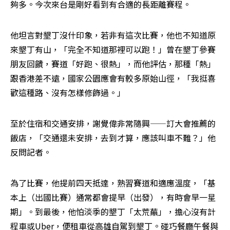
夠多。今次來台是剛好看到有合適的長距離賽程。
他坦言對墾丁沒什印象，若非有這次比賽，他也不知道原
來墾丁有山，「完全不知道那裡可以跑！」曾在墾丁參賽
朋友回饋，賽道「好跑、很熱」，而他評估，那種「熱」
跟香港差不遠，國家公園應會有較多原始山徑，「我挺喜
歡這種路、沒有怎樣修飾過。」
至於住宿和交通安排，謝覺偉非常隨興——訂大會推薦的
飯店，「交通還未安排，去到才算，應該叫車不難？」他
反問記者。
為了比賽，他提前四天抵達，熟習賽道和適應溫度，「基
本上（出國比賽）通常都會提早（出發），有時會早一星
期」。到最後，他怕淡季的墾丁「太荒蕪」，擔心沒有計
程車或Uber，便租車從高雄自駕到墾丁。碰巧餐廳午餐與