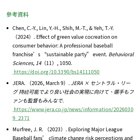
參考資料
Chen, C.-Y., Lin, Y.-H., Shih, M.-T., & Yeh, T.-Y. 
（2024）. Effect of green value cocreation on 
consumer behavior: A professional baseball 
franchise’s “sustainable party” event. 
Behavioral 
Sciences
, 
14
（11）, 1050.
https://doi.org/10.3390/bs14111050
JERA. （2026, March 9）. 
JERA × セントラル・リー
グ 持続可能でより良い社会の実現に向けて、選手もフ
ァンも監督もみんなで
.
https://www.jera.co.jp/news/information/2026030
9_2371
Murfree, J. R. （2023）. Exploring Major League 
Baseball fans’ climate change risk perceptions and 