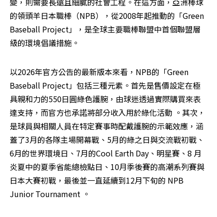
變，則需要長遠且細膩的社會工程。在這方面，亞洲棒球
的領頭羊日本職棒（NPB），從2008年起推動的「Green 
Baseball Project」，是全球主要職棒聯盟中首個聯盟層
級的環境倡議措施。
以2026年官方公告的最新版本來看，NPB的「Green 
Baseball Project」包括三種元素。首先是售價設定在極
具親和力的550日圓綠色護腕，由球迷透過實際購買來表
達支持，而官方也承諾將部分收入用於綠化活動 。其次，
是球員與相關人員在特定賽事時配戴護腕的示範效應，涵
蓋了3月的各隊主場開幕戰、5月的綠之日與交流戰初戰、
6月的世界環境日、7月的Cool Earth Day、明星賽、8 月
炎夏中的夏季省能總檢點日、10月季後賽的高潮系列賽與
日本大賽初戰，最後並一直延續到12月下旬的 NPB 
Junior Tournament 。