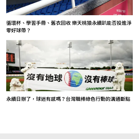
循環杯、學習手冊、舊衣回收 樂天桃猿永續趴能否投進淨
零好球帶？
永續日辦了，球迷有感嗎？台灣職棒綠色行動的溝通斷點