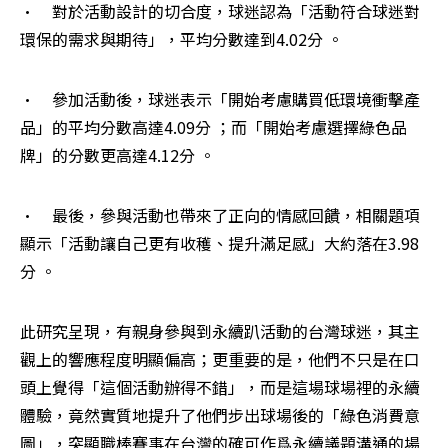
•	對於活動設計的切合度，球迷認為「活動符合球迷對
環保的需求與期待」，平均分數達到4.02分 。
•	參加活動後，球迷表示「開始考慮購買低環境衝擊產
品」的平均分數高達4.09分 ；而「開始考慮選擇綠色品
牌」的分數更高達4.12分 。
•	最後，參與活動也帶來了正向的情感回饋，相關題項
顯示「活動讓自己更有收穫、提升滿足感」大約落在3.98
分 。
此研究呈現，有親身參與到永續趴活動的台灣球迷，其主
觀上的響應程度明顯偏高；更重要的是，他們不只是在口
頭上覺得「這個活動辦得不錯」，而是這場球場裡的永續
體驗，竟然實質地提升了他們步出球場後的「綠色消費意
圖」，突顯職棒賽事在台灣的確可作爲永續議題溝通的場