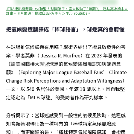
JERA捷熱能源與中央聯盟 6 球團聯手，盛大啟動了3年期的一起點亮永續未來
計畫。圖片來源：擷取自JERA チャンネル Youtube。
把氣候變遷翻譯成「棒球語言」，球迷真的會聽懂
在球場推氣候議題有用嗎？學術界給出了極具啟發性的答
案。學者莫非（ Jessica R. Murfree）在 2023 年發表的
《論美國職棒大聯盟球迷的氣候變遷風險認知與調適意
願》（Exploring Major League Baseball Fans’ Climate 
Change Risk Perceptions and Adaptation Willingness）
一文，以 540 名居住於美國、年滿 18 歲以上，且自我堅
定認定為「MLB 球迷」的受訪者作為研究樣本。
分析揭示了：當球迷感受到一般性的氣候風險時，這種感
知會顯著地轉化為一種特有的「棒球特定氣候風險感
知」；而更關鍵的是，「棒球特定氣候風險感知」會極度