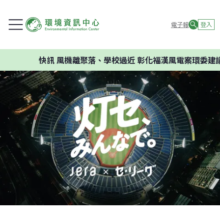
電子報
登入
快訊
風機離聚落、學校過近 彰化福漢風電案環委建議不應開發