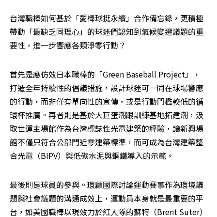
台灣職棒如何基於「愛棒球挺永續」合作備忘錄，更積極
帶動「最缺乏同理心」的球迷們認知到氣候變遷議題的重
要性，進一步響應各類淨零行動？
首先是應仿效日本職棒的「Green Baseball Project」，
打造全年持續性的倡議措施，設計球迷可一同在球場響應
的行動，而非僅有單向性的宣傳，或是行動門檻較低的循
環杯推廣。再者則是基於大巨蛋潮跟訓練基地拓建潮，汲
取世運主場館作為台灣標誌性光電建築的經驗，讓新興場
館不僅只符合公部門近零建築標準，而可成為台灣建築整
合光電（BIPV）與低碳水泥與鋼鐵導入的示範。
最後則是球員的參與。環顧國際討論運動賽事作為環境議
題與社會議題的溝通成效上，運動員本身就是最重要的平
台，如美國職棒以現效力於紅人隊的蘇特（Brent Suter）