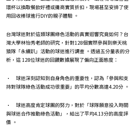
環杯以換取餐飲好禮或攤商實質折扣，現場甚至安排了使
用回收棒球進行DIY的親子體驗 。
台灣球迷對於這類球團綠色活動的真實迴響究竟如何？台
灣大學林怡秀老師的研究，針對128個實際參與到樂天桃
猿隊「永續趴」活動的球迷進行調查 。透過五分量表的分
析，這 128位球迷的回饋數據展現了偏向正面態度：
•	球迷深刻認知到自身角色的重要性，認為「參與和支
持對球隊綠色活動成功很重要」的平均分數高達4.20分 。
•	球迷高度肯定球團的努力，對於「球隊願意投入時間
與球迷合作推動綠色活動」，給出了平均4.13分的高度評
價 。