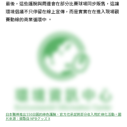
最後，這些護腕與周邊會在部分比賽球場同步販售，這讓
環境倡議不只停留在線上宣傳，而是實實在在進入現場觀
賽動線的商業循環中 。
日本職棒推出550日圓的綠色護腕，官方也承諾將部分收入用於綠化活動。圖
片來源：擷取自 NPBグッズ X