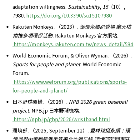
adaptation willingness. 
Sustainability
, 
15
（10）, 
7980.
https://doi.org/10.3390/su15107980
Rakuten Monkeys. （2023）. 
循環永續趴登場 樂天桃
猿推多項環保活動
. Rakuten Monkeys 官方網站.
https://monkeys.rakuten.com.tw/news_detail/584
World Economic Forum, & Oliver Wyman. （2026）. 
Sports for people and planet
. World Economic 
Forum.
https://www.weforum.org/publications/sports-
for-people-and-planet/
日本野球機構. （2026）. 
NPB 2026 green baseball 
project
. NPB.jp 日本野球機構.
https://npb.jp/gbp/2026/wristband.html
環境部. （2025, September 12）. 
愛棒球挺永續！環
境部與中華職棒攜手簽署合作備忘錄
. 環境部新聞專區.