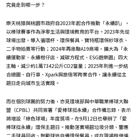
究竟走到哪一步？
樂天桃猿與桃園市政府自2023年起合作推動「永續趴」，
以棒球賽事作為淨零生活與環境教育的平台。2023年先從
球場出發，導入循環杯、環保餐具、寶特瓶環保紗球衣、
二手物拍賣等行動；2024年再串聯A19商場，擴大為「永
續運動家、永續柑仔店、減碳方程式、ESG遊樂園」四大
主軸，減少約1萬7342公斤CO2當量；2025年則進一步結
合總圖、自行車、Xpark與旅宿等跨業合作，讓永續從主
題日走向城市生活實踐。
而在個別球團的努力後，亦見環境部與中華職業棒球大聯
盟（CPBL）共同簽署「愛棒球挺永續」合作備忘錄，表示
將增設「綠色球場」年度獎項，在9月12日也舉辦了「愛
棒球挺永續」環保主題日。推動落實場館垃圾分類、響應
二手球具回收、鼓勵球迷自備環保餐具，或在現場租借循