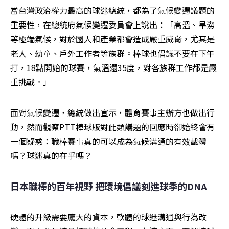
當台灣政治權力最高的球迷總統，都為了氣候變遷議題的
重要性，在總統府氣候變遷委員會上說出：「高溫、旱澇
等極端氣候，對於國人和產業都會造成嚴重威脅，尤其是
老人、幼童、戶外工作者等族群。棒球也倡議不要在下午
打，18點開始的球賽，氣溫還35度，對各族群工作都是嚴
重挑戰。」
面對氣候變遷，總統做出宣示，體育賽事主辦方也做出行
動，然而觀察PTT棒球版對此類議題的回應時卻始終會有
一個疑惑：職棒賽事真的可以成為氣候溝通的有效載體
嗎？球迷真的在乎嗎？
日本職棒的百年視野 把環境倡議刻進球季的DNA
硬體的升級需要龐大的資本，軟體的球迷溝通與行為改