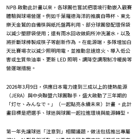
NPB 啟動此計畫以來，各球團也嘗試把環境行動嵌入觀賽
體驗與球場營運。例如千葉羅德海洋的推廣自帶杯、東北
樂天金鷲的自備筷與紙托盤再利用、部分球團發配環保袋
以減少塑膠袋使用；還有雨水回收做廁所沖洗灑水，以及
將折斷球棒製成筷子等創新作為 。在能源端，多隊增加白
天比賽場次以減少照明用電，並推動怠速熄火、導入低公
害或生質柴油車、更新 LED 照明、調降空調限制冷暖房等
營運端措施。
2026年3月9日，供應日本電力達到三成以上的捷熱能源
（JERA）與中央聯盟六球團聯手，盛大啟動了三年期的
「灯セ、みんなで。」（一起點亮永續未來）計畫 。此計
畫目標是把選手、球迷與球團一起拉進環境與能源轉型。
第一年先讓球迷「注意到」相關議題，做法包括推出專屬