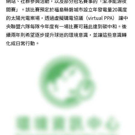
網站、社群參與活動，以及部分冠名賽事的「潔凈能源夜
間賽」。該比賽預定於福島縣磐城市設立年發電量20萬度
的太陽光電案場，透過虛擬購電協議（virtual PPA） 讓中
央聯盟六隊每隊今年度有一場比賽可藉此達到碳中和。後
續兩年則希望逐步提升球迷的環境意識，並讓這些意識轉
化成日常行動。