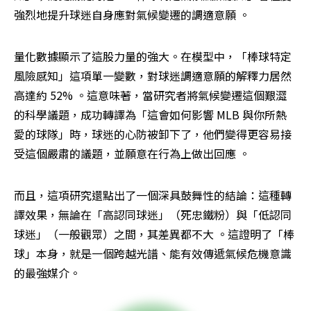
強烈地提升球迷自身應對氣候變遷的調適意願 。
量化數據顯示了這股力量的強大。在模型中，「棒球特定
風險感知」這項單一變數，對球迷調適意願的解釋力居然
高達約 52% 。這意味著，當研究者將氣候變遷這個艱澀
的科學議題，成功轉譯為「這會如何影響 MLB 與你所熱
愛的球隊」時，球迷的心防被卸下了，他們變得更容易接
受這個嚴肅的議題，並願意在行為上做出回應 。
而且，這項研究還點出了一個深具鼓舞性的結論：這種轉
譯效果，無論在「高認同球迷」（死忠鐵粉）與「低認同
球迷」（一般觀眾）之間，其差異都不大 。這證明了「棒
球」本身，就是一個跨越光譜、能有效傳遞氣候危機意識
的最強媒介。