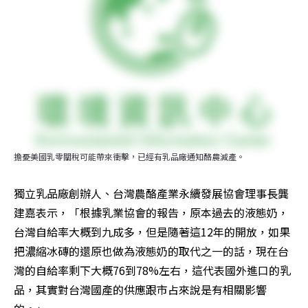
擔憂美國乳零關稅可能帶來衝擊，已經有乳品廠通知酪農減產。
獨立乳品廠創辦人、台灣農酪產業永續發展協會理事長龔
建嘉表示，「根據乳業協會的報告，原本過去的液態奶，
台灣自給率大概到九成多，但是隨著這12年的開放，如果
把濃縮冰磚的還原也做為液態奶的取代之一的話，現在台
灣的自給率剩下大概76到78%左右，這代表國外進口的乳
品，其實對台灣國產的供應跟市占來說是有相關影響