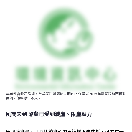
農業部畜牧司強調，台美關稅議題尚未明朗，但是以2025年零關稅紐西蘭乳
為例，價格變化不大。
風雨未到 酪農已受到減產、限產壓力
田國盛擔憂，「我比較擔心如果這樣下去的話，可能有一