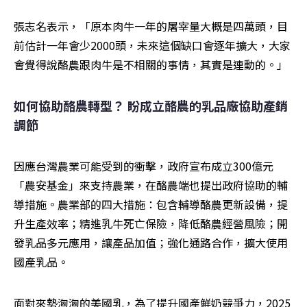
張志名表示，「原本肉牛一年的屠宰量大概是四萬頭，目
前估計一年會少2000頭，未來這個缺口會逐年擴大，大家
會覺得說酪農跟肉牛是不相關的事情，其實是連動的。」
如何協助酪農轉型？ 盼成立酪農的乳品廠協助產銷
調節
因應台灣農業可能受到的衝擊，政府宣布成立300億元
「農安基金」來支持農業，在酪農端也提出政府協助的輔
導措施。農業部的四大措施：包含輔導酪農更新設備，提
升生產效率；精進乳牛死亡保險，降低酪農經營風險；開
發乳品多元應用，讓產品加值；強化通路合作，擴大使用
國產乳品。
面對來勢洶洶的美國乳，為了提升國產鮮奶競爭力，2025