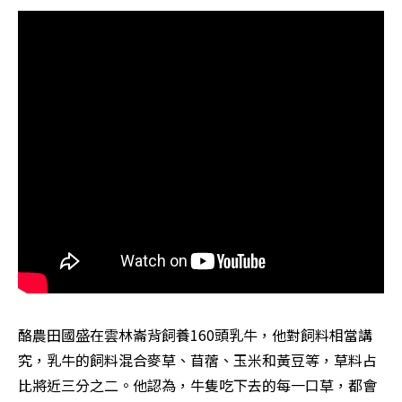
酪農田國盛在雲林崙背飼養160頭乳牛，他對飼料相當講
究，乳牛的飼料混合麥草、苜蓿、玉米和黃豆等，草料占
比將近三分之二。他認為，牛隻吃下去的每一口草，都會