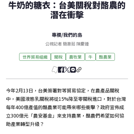
牛奶的糖衣：台美關稅對酪農的
潛在衝擊
專欄
/
我們的島
公視記者 簡惠茹 陳慶鍾
世界貿易組織
關稅
農牧業
牛
酪農業
今年2月13日，台美簽署對等貿易協定，在農產品關稅
中，美國液態乳關稅將從15%降至零關稅進口，對於台灣
每年400億產值的酪農業可能帶來哪些衝擊？政府宣佈成
立300億元「農安基金」來支持農業，酪農們希望如何協
助產業轉型升級？