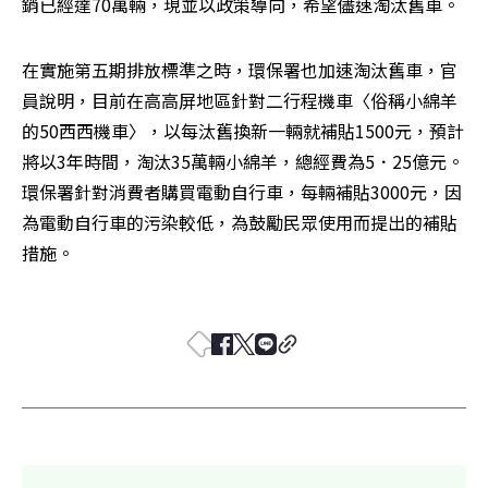
銷已經達70萬輛，現並以政策導向，希望儘速淘汰舊車。
在實施第五期排放標準之時，環保署也加速淘汰舊車，官
員說明，目前在高高屏地區針對二行程機車〈俗稱小綿羊
的50西西機車〉，以每汰舊換新一輛就補貼1500元，預計
將以3年時間，淘汰35萬輛小綿羊，總經費為5．25億元。
環保署針對消費者購買電動自行車，每輛補貼3000元，因
為電動自行車的污染較低，為鼓勵民眾使用而提出的補貼
措施。 
