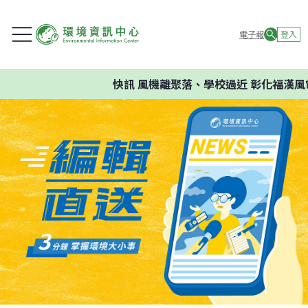
電子報
登入
快訊
風機離聚落、學校過近 彰化福漢風