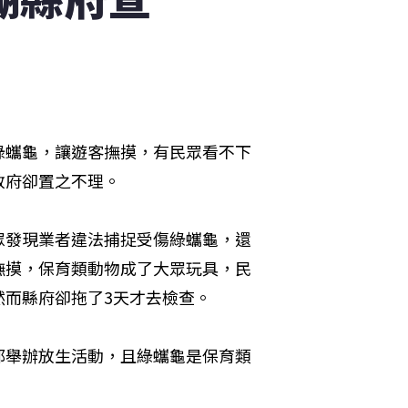
綠蠵龜，讓遊客撫摸，有民眾看不下
政府卻置之不理。
眾發現業者違法捕捉受傷綠蠵龜，還
撫摸，保育類動物成了大眾玩具，民
然而縣府卻拖了3天才去檢查。
都舉辦放生活動，且綠蠵龜是保育類