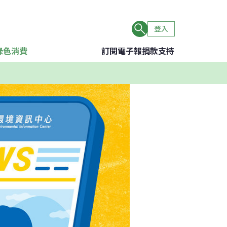
登入
綠色消費
訂閱電子報
捐款支持