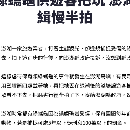
緝慢半拍
澎湖一家旅遊業者，打著生態觀光，卻違規捕捉受傷的
去，拍下這荒唐的行徑，向澎湖縣政府投訴，沒想到縣
這樣虐待保育類綠蠵龜的事件就發生在澎湖鳥嶼，有民
用塑膠筒四處載著牠，再把牠丟在退潮後的淺塘讓遊客
眾看不下去，把惡劣行徑全拍了下，寄給澎湖縣政府，
澎湖時常都有綠蠵龜因為誤觸礁岩受傷，保育團體每年
動物，若是捕捉可處5年以下徒刑和100萬以下的罰金。