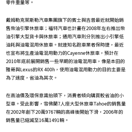
零件重量等。
戴姆勒克萊斯勒汽車集團旗下的賓士與吉普最近就開始銷
售柴油引擎休旅車；福特汽車也計畫在2008年左右推出柴
油引擎大型貨卡與休旅車；通用汽車則分別推出小引擎低
油耗與油電混用休旅車。就連知名跑車業者保時捷，最近
也宣布將生產油電混用動力的Cayenne休旅車，預計在
2010年底前展開銷售一些早期的油電混用車，像是本田的
雅哥與Lexus的RX 400h，使用油電混用動力的目的主要是
為了速度，省油為其次。
在高油價及環保意識抬頭下，消費者傾向購買較省油的小
型車。受此影響，雪佛蘭7人座大型休旅車Tahoe的銷售量
在2002年創下20萬9767輛的高峰後開始下滑，2006年的
銷售量已縮減至16萬1491輛。