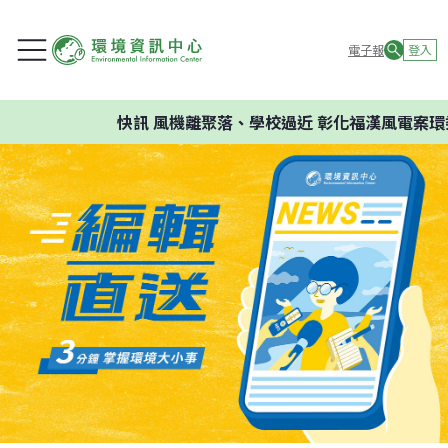
電子報
登入
快訊
風機離聚落、學校過近 彰化福漢風電案環