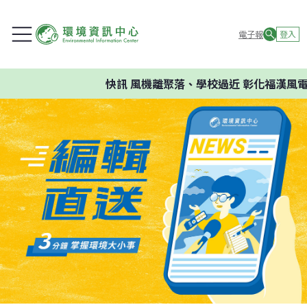
電子報
登入
快訊
風機離聚落、學校過近 彰化福漢風電