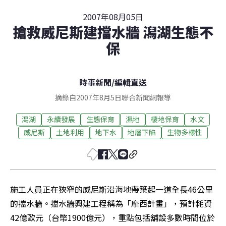
2007年08月05日
搶救威尼斯建擋水牆 潟湖生態不
保
時事新聞
/
編輯直送
摘錄自2007年8月5日聯合新聞網報導
潟湖
永續發展
生態保育
濕地
棲地保育
水文
威尼斯
土地利用
地下水
地層下陷
生物多樣性
施工人員正在狹窄的威尼斯沿海地帶築起一道全長46公里
的擋水牆。擋水牆興建工程稱為「摩西計畫」，預計耗資
42億歐元（台幣1900億元），重點包括舖設多數時間位於