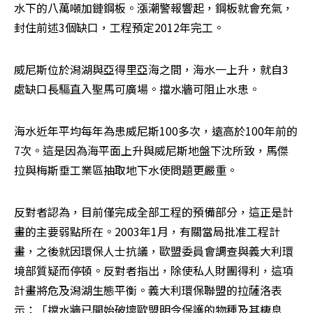
水下的八萬噸加鏈鋼板。漲潮警報響起，鋼板就會充氣，
封住前述3個缺口，工程預定2012年完工。 
威尼斯位於潟湖與亞得里亞海之間，海水一上升，就自3
處缺口長驅直入聖馬可廣場。擋水牆可阻止水患。 
海水近年平均每年為患威尼斯100多次，遠高於100年前的
7次。這是因為海平面上升與威尼斯地盤下沈所致，馬傑
拉與梅斯垂工業區抽取地下水使問題更嚴重。 
反對者認為，目前僅完成全部工程的預備部分，這正是計
畫的主要弱點所在。2003年1月，有關當局批准工程計
畫，之後就因環保人士抗議，歐盟委員會調查與義大利環
境部質疑而停頓。反對者指出，除使私人財團得利，這項
計畫將危及潟湖生態平衡。義大利環保聯盟的拉薩洛表
示：「擋水牆已開始破壞歐盟明令保護的物種及其棲息