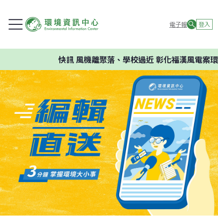
電子報
登入
快訊
風機離聚落、學校過近 彰化福漢風電案環