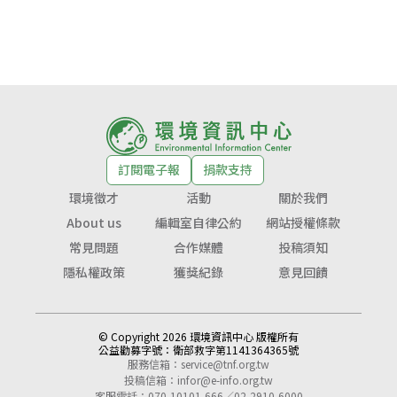
訂閱電子報
捐款支持
環境徵才
活動
關於我們
About us
編輯室自律公約
網站授權條款
常見問題
合作媒體
投稿須知
隱私權政策
獲獎紀錄
意見回饋
© Copyright 2026 環境資訊中心 版權所有
公益勸募字號：
衛部救字第1141364365號
服務信箱：
service@tnf.org.tw
投稿信箱：
infor@e-info.org.tw
客服電話：070-10101-666／02-2910-6000