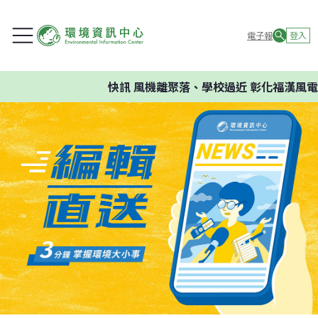
電子報
登入
快訊
風機離聚落、學校過近 彰化福漢風電