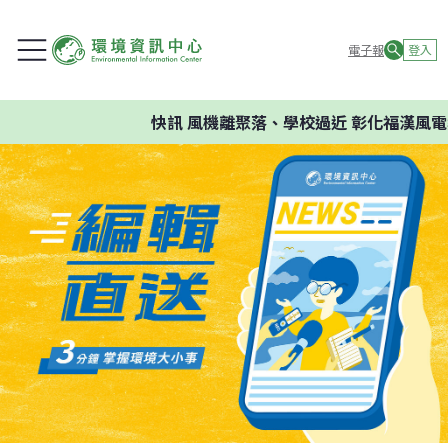
電子報
登入
快訊
風機離聚落、學校過近 彰化福漢風電