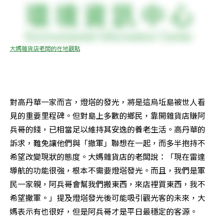
大媽雜貨店老闆的在地觀點
對高丹華一家而言，燈塔的發光，將是這烏坵島被世人看
見的重要里程碑。但對島上多數的鄉民，靠開雜貨店賺阿
兵哥的錢，已相當足以維持其安逸的養老生活。高丹華的
訴求，難免讓他們與「撤軍」聯想在一起，而多半抱持不
希望改變現狀的態度。大媽雜貨店的老闆說：「現在雷達
導航的功能很強，根本不需要燈塔發光。而且，我們是軍
民一家親，阿兵哥會幫我們搬東西，來店裡買東西，我不
希望撒軍。」提及燈塔發光後可能吸引觀光客的未來，大
媽表示有也很好，但是阿兵哥才是平日最穩定的客源。 
