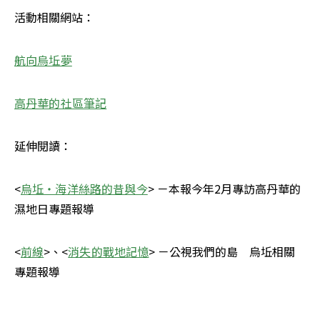
活動相關網站：
航向烏坵夢
高丹華的社區筆記
延伸閱讀：
<
烏坵‧海洋絲路的昔與今
> －本報今年2月專訪高丹華的
濕地日專題報導
<
前線
>、<
消失的戰地記憶
> －公視我們的島　烏坵相關
專題報導 
