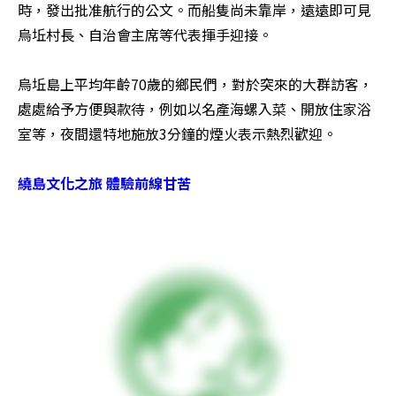
時，發出批准航行的公文。而船隻尚未靠岸，遠遠即可見
烏坵村長、自治會主席等代表揮手迎接。 

烏坵島上平均年齡70歲的鄉民們，對於突來的大群訪客，
處處給予方便與款待，例如以名產海螺入菜、開放住家浴
室等，夜間還特地施放3分鐘的煙火表示熱烈歡迎。 

繞島文化之旅 體驗前線甘苦