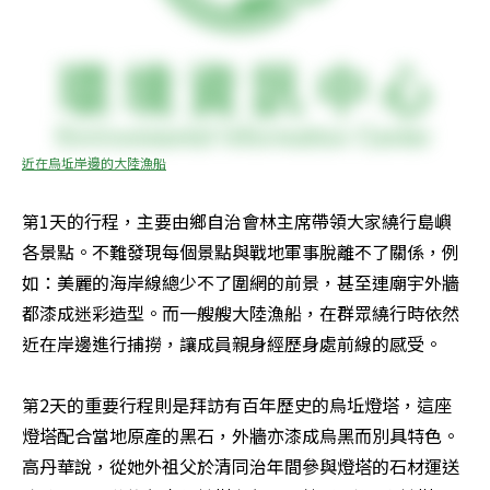
近在烏坵岸邊的大陸漁船
第1天的行程，主要由鄉自治會林主席帶領大家繞行島嶼
各景點。不難發現每個景點與戰地軍事脫離不了關係，例
如：美麗的海岸線總少不了圍網的前景，甚至連廟宇外牆
都漆成迷彩造型。而一艘艘大陸漁船，在群眾繞行時依然
近在岸邊進行捕撈，讓成員親身經歷身處前線的感受。 

第2天的重要行程則是拜訪有百年歷史的烏坵燈塔，這座
燈塔配合當地原產的黑石，外牆亦漆成烏黑而別具特色。
高丹華說，從她外祖父於清同治年間參與燈塔的石材運送