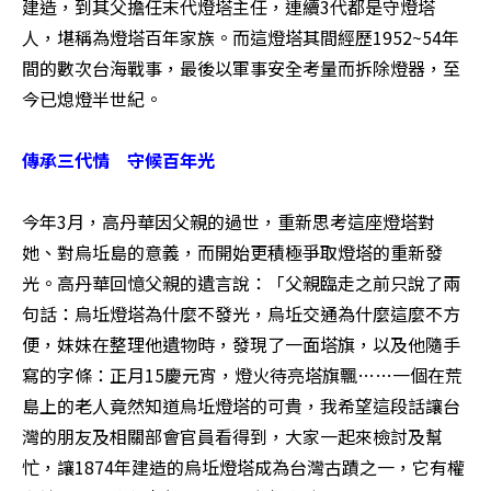
建造，到其父擔任末代燈塔主任，連續3代都是守燈塔
人，堪稱為燈塔百年家族。而這燈塔其間經歷1952~54年
間的數次台海戰事，最後以軍事安全考量而拆除燈器，至
今已熄燈半世紀。 

傳承三代情　守候百年光
今年3月，高丹華因父親的過世，重新思考這座燈塔對
她、對烏坵島的意義，而開始更積極爭取燈塔的重新發
光。高丹華回憶父親的遺言說：「父親臨走之前只說了兩
句話：烏坵燈塔為什麼不發光，烏坵交通為什麼這麼不方
便，妹妹在整理他遺物時，發現了一面塔旗，以及他隨手
寫的字條：正月15慶元宵，燈火待亮塔旗飄……一個在荒
島上的老人竟然知道烏坵燈塔的可貴，我希望這段話讓台
灣的朋友及相關部會官員看得到，大家一起來檢討及幫
忙，讓1874年建造的烏坵燈塔成為台灣古蹟之一，它有權