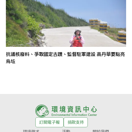
抗議核廢料、爭取國定古蹟、監督駐軍建設 高丹華要點亮
烏坵
訂閱電子報
捐款支持
環境徵才
活動
關於我們