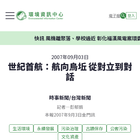
電子報
登入
快訊
風機離聚落、學校過近 彰化福漢風電案環委建議不
2007年09月03日
世紀首航：航向烏坵 從對立到對
話
時事新聞
/
台灣新聞
記者
—
彭郁娟
本報2007年9月3日金門訊
生活環境
永續發展
污染治理
古蹟保存
公害污染
文化資產