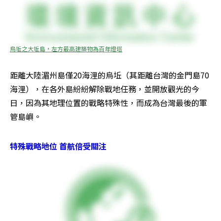
烏坵之大坵島，左方最高建築物為百年燈塔
距離大陸湄州島僅20海浬的烏坵（其距離台灣的金門島70
海浬），在各外島紛紛解除戰地任務，並開放觀光的今
日，因為其地理位置的戰略特殊性，而成為台灣最後的軍
管島嶼。
特殊戰略地位 首航倍受關注