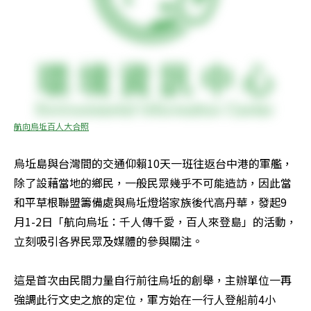
航向烏坵百人大合照
烏坵島與台灣間的交通仰賴10天一班往返台中港的軍艦，
除了設藉當地的鄉民，一般民眾幾乎不可能造訪，因此當
和平草根聯盟籌備處與烏坵燈塔家族後代高丹華，發起9
月1-2日「航向烏坵：千人傳千愛，百人來登島」的活動，
立刻吸引各界民眾及媒體的參與關注。 

這是首次由民間力量自行前往烏坵的創舉，主辦單位一再
強調此行文史之旅的定位，軍方始在一行人登船前4小