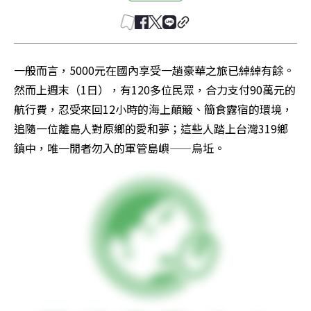
一般而言，5000元在國內享受一趟豪華之旅已綽綽有餘。
然而上週末（1日），有120多位民眾，合力支付90萬元的
航行費，忍受來回12小時的海上顛簸、簡食露宿的環境，
追隨一位離島人對原鄉的愛和夢；這些人踏上台灣319鄉
鎮中，唯一閒者勿入的軍管島嶼——烏坵。