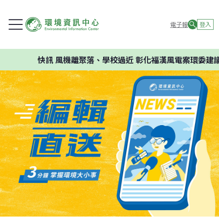
電子報
登入
快訊
風機離聚落、學校過近 彰化福漢風電案環委建議