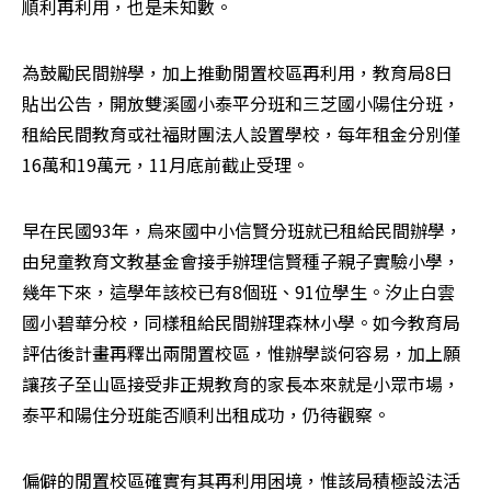
順利再利用，也是未知數。
為鼓勵民間辦學，加上推動閒置校區再利用，教育局8日
貼出公告，開放雙溪國小泰平分班和三芝國小陽住分班，
租給民間教育或社福財團法人設置學校，每年租金分別僅
16萬和19萬元，11月底前截止受理。
早在民國93年，烏來國中小信賢分班就已租給民間辦學，
由兒童教育文教基金會接手辦理信賢種子親子實驗小學，
幾年下來，這學年該校已有8個班、91位學生。汐止白雲
國小碧華分校，同樣租給民間辦理森林小學。如今教育局
評估後計畫再釋出兩閒置校區，惟辦學談何容易，加上願
讓孩子至山區接受非正規教育的家長本來就是小眾市場，
泰平和陽住分班能否順利出租成功，仍待觀察。
偏僻的閒置校區確實有其再利用困境，惟該局積極設法活