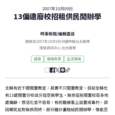
2007年10月09日
13偏遠廢校招租供民間辦學
時事新聞
/
編輯直送
摘錄自2007年10月9日中國時報台北報導
環境資訊中心
台北
報導
建築
環境政策
生活環境
北縣有近千間閒置教室，其實不只閒置教室，目前全縣也
有13處閒置分校或分班空無學生。無奈這些閒置校區多地
處偏僻，想活化並不容易，有的雖被看上設置戒毒村，卻
因鄉民反對無疾而終，部分雖計畫租給民間辦學，惟能否