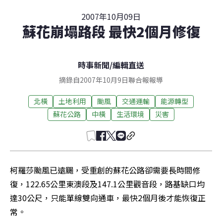
2007年10月09日
蘇花崩塌路段 最快2個月修復
時事新聞
/
編輯直送
摘錄自2007年10月9日聯合報報導
北橫
土地利用
颱風
交通運輸
能源轉型
蘇花公路
中橫
生活環境
災害
柯羅莎颱風已遠颺，受重創的蘇花公路卻需要長時間修
復，122.65公里東澳段及147.1公里觀音段，路基缺口均
達30公尺，只能單線雙向通車，最快2個月後才能恢復正
常。