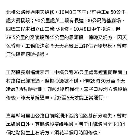
北橫公路經過兩天搶修，10月8日下午已可通車到50公里
處大曼橋段；90公里處英士段有長達100公尺路基崩塌，
四區工程處獨立山工務段搶修，10月8日中午搶通；但
38.5公里的突陵段到45公里的思源段，傍晚又坍方，因天
色昏暗，工務段決定今天天亮後上山評估坍塌規模，暫時
無法確定何時搶通。
工務段長謝福鏡表示，中橫公路26公里處靠近宜蘭縣南山
村路段已經搶通，但擔心邊坡不穩，昨晚6時30分至今天
凌晨7時暫時封閉，7時以後可通行。燕子口段坍方路段搶
修後，昨天單線通車，約3至5天才能正常通行。
嘉義縣阿里山公路目前除潮州湖路段路基部分流失，暫時
單線通車外，其餘路段雙線暢通。阿里山鐵路因至少134
個地點發生土石坍方，須花半個月時間修復。 
