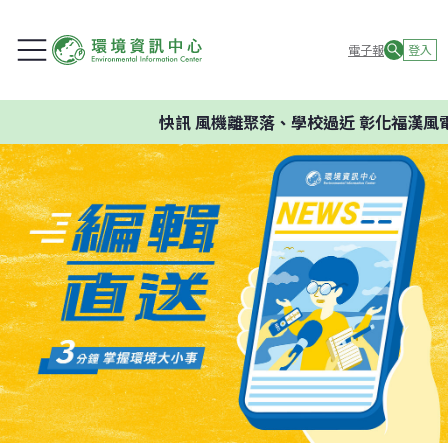
電子報
登入
快訊
風機離聚落、學校過近 彰化福漢風電