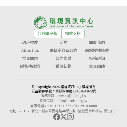
訂閱電子報
捐款支持
環境徵才
活動
關於我們
About us
編輯室自律公約
網站授權條款
常見問題
合作媒體
投稿須知
隱私權政策
獲獎紀錄
意見回饋
© Copyright 2026 環境資訊中心 版權所有
公益勸募字號：
衛部救字第1141364365號
服務信箱：
service@tnf.org.tw
投稿信箱：
infor@e-info.org.tw
客服電話：070-10101-666／02-2910-6000
地址：231023新北市新店區民權路48號3樓（近捷運大坪林站1號出口）