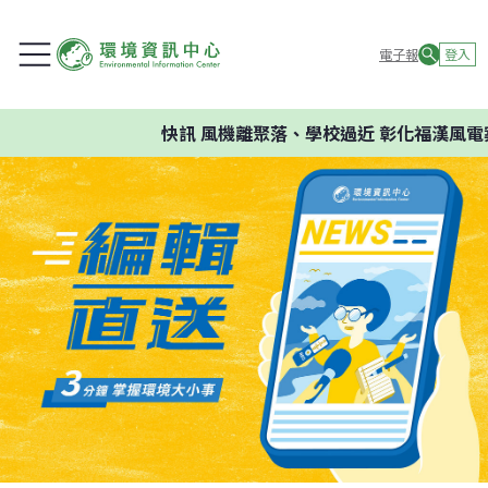
電子報
登入
快訊
風機離聚落、學校過近 彰化福漢風電