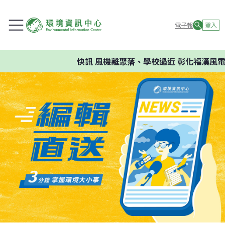
電子報
登入
快訊
風機離聚落、學校過近 彰化福漢風電