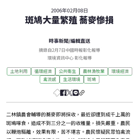
2006年02月08日
斑鳩大量繁殖 蕎麥慘損
時事新聞
/
編輯直送
摘錄自2月7日中國時報彰化報導
環境資訊中心
彰化
報導
土地利用
循環經濟
公共衛生
農林漁牧業
環境經濟
禽流感
生活環境
斑鳩
二林鎮農會輔導的蕎麥即將採收，最近卻遭到成千上萬的
斑鳩啄食，造成不到三分之一的收穫量，損失嚴重，農民
以鞭炮驅離，效果有限，苦不堪言。農民懷疑民眾怕禽流