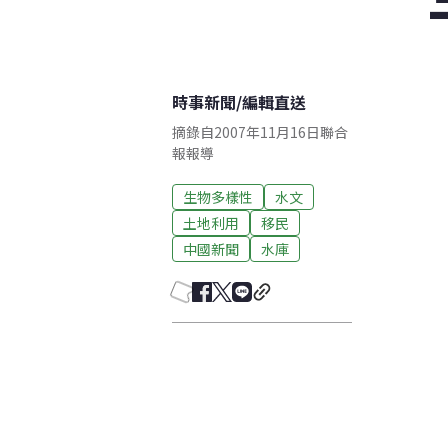
時事新聞
/
編輯直送
摘錄自2007年11月16日聯合
報報導
生物多樣性
水文
土地利用
移民
中國新聞
水庫