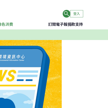
登入
綠色消費
訂閱電子報
捐款支持