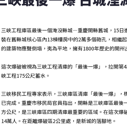
三峽工程庫區最後一個淹沒縣城—重慶開縣舊城，15日
裝在舊縣城核心區內13棟樓房中的2萬多個砲孔，相繼起爆
的建築物應聲倒塌，夷為平地，擁有1800年歷史的開
這次爆破被視為三峽工程清庫的「最後一爆」，拉開第
峽工程175公尺蓄水。
三峽移民工程專家表示，三峽庫區清庫「最後一爆」，
已完成。重慶市移民局官員指出，開縣是三峽庫區最後一
方公尺，是三峽庫區四期清庫最重要的區域。在這次爆破
14萬人。在距離爆破區2公里處，是新城的落腳地。