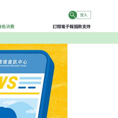
登入
綠色消費
訂閱電子報
捐款支持