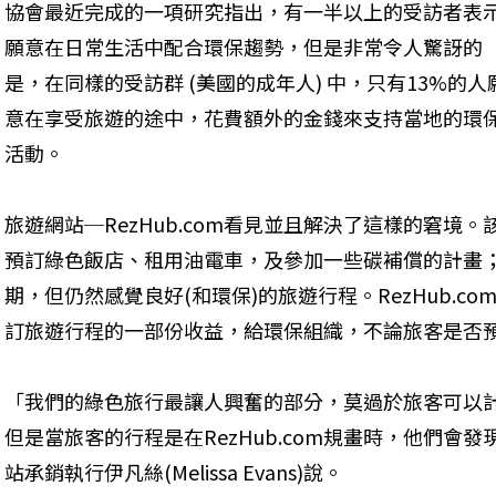
協會最近完成的一項研究指出，有一半以上的受訪者表
願意在日常生活中配合環保趨勢，但是非常令人驚訝的
是，在同樣的受訪群 (美國的成年人) 中，只有13%的人
意在享受旅遊的途中，花費額外的金錢來支持當地的環
活動。
旅遊網站─RezHub.com看見並且解決了這樣的窘境
預訂綠色飯店、租用油電車，及參加一些碳補償的計畫
期，但仍然感覺良好(和環保)的旅遊行程。RezHub.
訂旅遊行程的一部份收益，給環保組織，不論旅客是否預
「我們的綠色旅行最讓人興奮的部分，莫過於旅客可以
但是當旅客的行程是在RezHub.com規畫時，他們會
站承銷執行伊凡絲(Melissa Evans)說。 