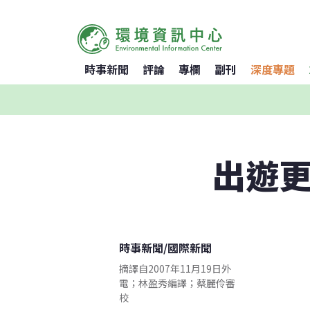
時事新聞
評論
專欄
副刊
深度專題
出遊更
時事新聞
/
國際新聞
摘譯自2007年11月19日外
電；林盈秀編譯；蔡麗伶審
校