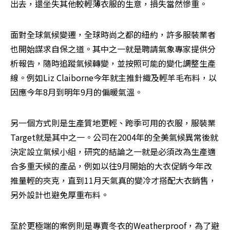
出去，還坐失其他較輕薄衣服的生意，損失當然慘重。
面對全球氣候變遷，全球時尚之都的紐約，許多服裝業者
也開始謀求自保之道。其中之一就是聘請氣象專家提供分
析報告，隨時追蹤氣候轉變，並按照可能的變化調整生產
線。例如Liz Claiborne今年就主推針織及輕羊毛布料，以
因應今年8月到明年9月的偏暖氣溫。
另一個方式則是生產質地更輕、跨季可用的衣服，服裝業
Target就是其中之一。公司在2004年的全美氣候異常後就
決定設立氣候小組，研究的結論之一就是必須改為生產適
合多重天候的產品，例如以往9月開始的大衣促銷今年改
推量輕的夾克，直到11月天氣真的變冷才搭配大衣銷售，
另外設計也避免厚重布料。
至於更極端的案例則是專賣冬衣的Weatherproof，為了避