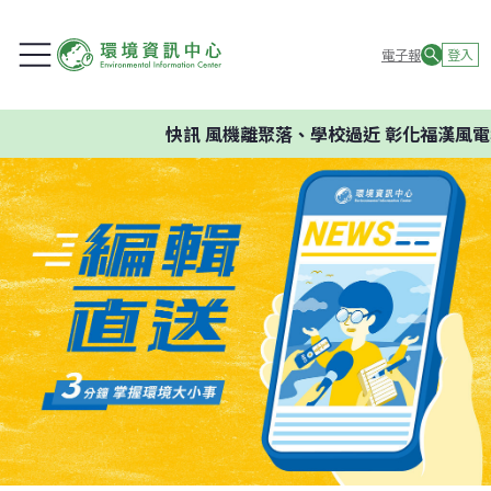
電子報
登入
快訊
風機離聚落、學校過近 彰化福漢風電