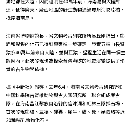
源地都在大陸，因而證明在40萬年前，海南島與大陸相
連，使得廣東、廣西地區的野生動物通過瓊州海峽陸橋，
抵達海南島。
海南省博物館館長、省文物考古研究所所長丘剛指出，熊
貓和猩猩的化石已得到專家進一步確定，證實五指山長臂
猿系40萬年前來自大陸，並與巨猿、猩猩生活在同一個生
態圈內。此次發現也為探索台灣海峽的地史演變提供了珍
貴的古生物學依據。
據《中新社》報導，去年6月，海南省文物考古研究所和
中國科學院古脊椎動物與古人類研究所，聯合組成考古
隊，在海南昌江黎族自治縣的信沖洞和紅林三隊採石場，
首次發現熊貓、巨猿、猩猩、犀牛、貘、象、碩豪豬等近
20種哺乳動物化石。