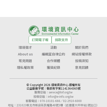
訂閱電子報
捐款支持
環境徵才
活動
關於我們
About us
編輯室自律公約
網站授權條款
常見問題
合作媒體
投稿須知
隱私權政策
獲獎紀錄
意見回饋
© Copyright 2026 環境資訊中心 版權所有
公益勸募字號：
衛部救字第1141364365號
服務信箱：
service@tnf.org.tw
投稿信箱：
infor@e-info.org.tw
客服電話：070-10101-666／02-2910-6000
地址：231023新北市新店區民權路48號3樓（近捷運大坪林站1號出口）