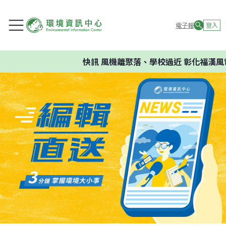
電子報
登入
快訊
風機離聚落、學校過近 彰化福漢風