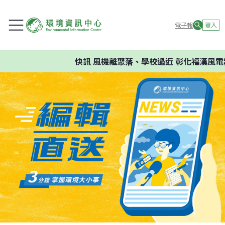
電子報
登入
快訊
風機離聚落、學校過近 彰化福漢風電