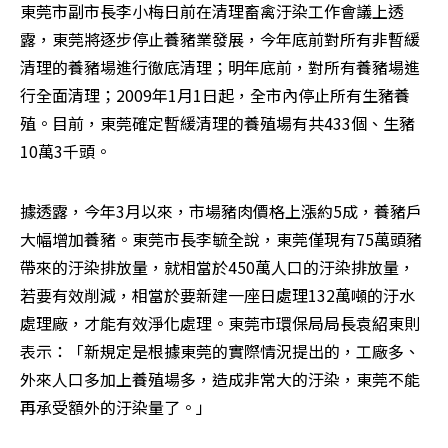
東莞市副市長李小梅日前在清理畜禽汙染工作會議上透
露，東莞將逐步停止養豬業發展，今年底前對所有非暫緩
清理的養豬場進行徹底清理；明年底前，對所有養豬場進
行全面清理；2009年1月1日起，全市內停止所有生豬養
殖。目前，東莞確定暫緩清理的養殖場有共433個、生豬
10萬3千頭。
據透露，今年3月以來，市場豬肉價格上漲約5成，養豬戶
大幅增加養豬。東莞市長李毓全說，東莞僅現有75萬頭豬
帶來的汙染排放量，就相當於450萬人口的汙染排放量，
若要有效削減，相當於要新建一座日處理132萬噸的汙水
處理廠，才能有效淨化處理。東莞市環保局局長袁紹東則
表示：「新規定是根據東莞的實際情況提出的，工廠多、
外來人口多加上養殖場多，造成非常大的汙染，東莞不能
再承受額外的汙染量了。」