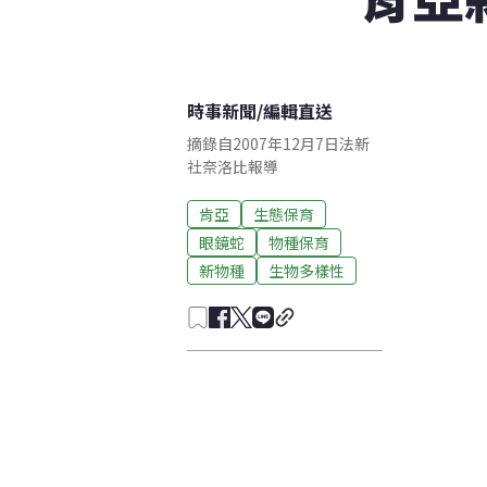
時事新聞
/
編輯直送
摘錄自2007年12月7日法新
社奈洛比報導
肯亞
生態保育
眼鏡蛇
物種保育
新物種
生物多樣性