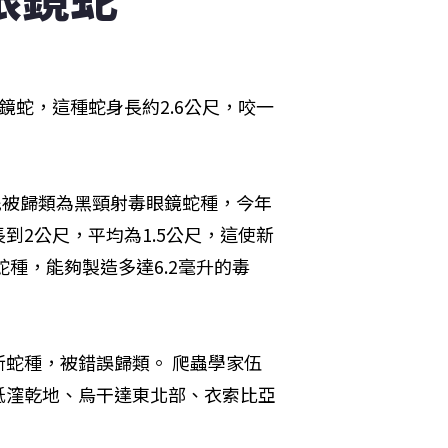
鏡蛇，這種蛇身長約2.6公尺，咬一
先被歸類為黑頸射毒眼鏡蛇種，今年
到2公尺，平均為1.5公尺，這使新
種，能夠製造多達6.2毫升的毒
蛇種，被錯誤歸類。 爬蟲學家伍
低漥乾地、烏干達東北部、衣索比亞