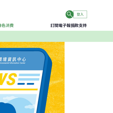
登入
綠色消費
訂閱電子報
捐款支持