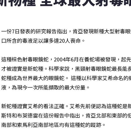
一份7日發表的研究報告指出，肯亞發現新種大型射毒眼
口所含的毒液足以讓多達20人喪命。 
這種棕色射毒眼鏡蛇，2004年6月在養蛇場被發現，起
才被證實是新蛇種。科學家說，黑頸射毒眼鏡蛇最長能長
蛇種成為世界最大的眼鏡蛇。 這種以科學家艾希命名的蛇
液，為現今一次所能擷取的最大份量。 
新蛇種證實艾希的看法正確。艾希先前便認為這種蛇是新
斯特和布萊德雷在這份報告中指出，肯亞北部和東部的
南部和索馬利亞南部地區均有這種蛇的蹤跡。