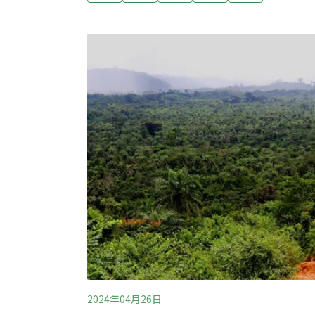
育署台中分署近年在台中大肚台地淺山及海岸
相機監測，近日成功拍攝到草鴞身影，更新中
動復育，逐步串聯友善棲地。過去一般認為草
義、高雄及屏東等南部地區，但歷史紀錄顯示，
草鴞繁殖紀錄，顯示大肚山台地及周邊草生環
地之一。（中央社報導）
2024年04月26日