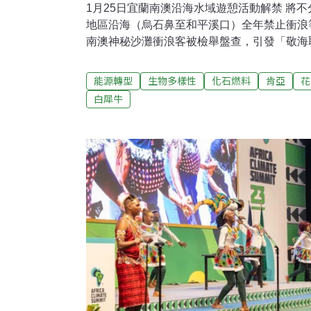
1月25日宜蘭南澳沿海水域遊憩活動解禁 將
地區沿海（烏石鼻至和平溪口）全年禁止衝浪等
南澳神秘沙灘衝浪客被檢舉盤查，引發「敬海取代禁海
Everyones」浪潮，5000多人網路聲援、
縣府25日召開會議決議，南澳地區沿海全年全
能源轉型
生物多樣性
化石燃料
肯亞
花
內將正式公告。（自由時報報導）墾丁森林遊
白犀牛
道區率先改善墾丁國家森林遊樂區是國內知名
早年方便遊園興建的水泥步道與自然環境不相
年啟動古榕步道區整修著手「去水泥化」，鋪
邊緣以咾咕石排列，不僅友善環境，景觀融入
其中，讓人宛若穿梭到斯卡羅歷史電影般的森