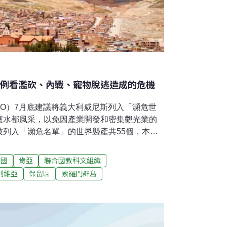
案例看濫砍、內戰、寵物脫逃造成的危機
CO）7月底建議將義大利威尼斯列入「瀕危世
護水都風采，以免因產業開發和密集觀光業的
被列入「瀕危名單」的世界襲產共55個，本篇
產，一探它們的生存危機。一、玻利維亞：波
波托西山（Cerro Potosí）上發現豐富銀礦，
美國
肯亞
聯合國教科文組織
逾半數白銀的產地。礦區吸引逾20萬人前來尋
利維亞
保留區
索羅門群島
次墨西哥城的南美第二大城。當地原住民、西
海拔4000公尺的城市留下豐富的多民族文化
西銀礦逐漸枯竭。隨後發現的錫礦、鉛礦成為重
生計。直到2014年，還有1.5萬人倚賴礦業維