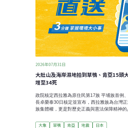
2026年07月31日
大肚山及海岸濕地拍到草鴞、肯亞15頭
增至34死
政院核定西拉雅為原住民第17族 平埔族首例
長卓榮泰30日核定並宣布，西拉雅族為台灣
族集體權，更是對歷史正義與憲法保障精神的
請核定，請原民會持續審議，2027年原住民
社報導）大肚山及海岸濕地拍到瀕危草鴞 相
大象
草鴞
肯亞
地震
日本