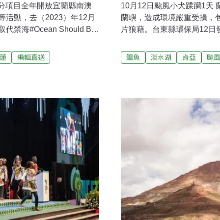
不分項目全年開放宜蘭縣南澳
10月12日颱風小犬蹂躪1天
活動，去（2023）年12月
蘭嶼，造成環境嚴重受損，
#Ocean Should Be
片狼藉。台東縣環保局12日
多名玩家下水衝浪，呼籲解禁。
垃圾，將近1年產生的垃圾
面開放水域遊憩活動，45天
市公所支援的山貓將於13
蓮
編輯直送
鱷魚
淡水湖
肯亞
颱
樂區水泥步道傷生態 古榕步
14日優先進行校園消毒工
的「森林浴」場域，有鑑於
金門金沙鎮資收場優化啟用
容，林業保育署屏東分署前
間不足問題，金門金沙鎮公
面改以泥沙結合碎石，步道
啟用後可讓第一線作業人員
周邊高位珊瑚礁環境，徜徉
細分類工作。鎮公所指出，
林劇場。（聯合報報導）
槽，其中分類場內部設置11
放23項資源循環署公告應