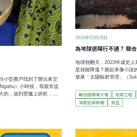
2024年03月18日
為地球遮陽行不通？ 聯
地球熱翻天，2023年成史
是就能降溫？聽起來像小說
發展「太陽輻射管理」（Solar R
但小型農戶找到了辦法來交
合國成立專家小組。不過，
 Ngahu）小時候，母親常從
年的聯合國環境大會（UNE
大的，放到壁爐上烘乾，以
聯合國環境大會
地球工程
撤回，但擁護者仍相信，加
種子。「過去從來不缺煙和
深度低碳新聞
肯亞
太陽熱能今年聯合國環境大會
很充足。」如今已經54歲的
最高層級的環境議題決策會
，但她用的大多是化肥這種
究SRM的風險與機會，但遭
2018年，這些種子的價格
減少太陽輻射、或加速熱量
到（公司生產的）種子和其
溶膠注入」（Stratospheric 