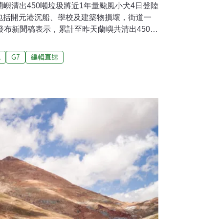
 蘭嶼清出450噸垃圾將近1年量颱風小犬4日登陸
包括開元港沉船、學校及建築物損壞，街道一
發布新聞稿表示，累計至昨天蘭嶼共清出450噸
量，接下來將加強環境消毒。環保局表示，台東
日抵達蘭嶼後，立即投入救災清理行列，並規劃
風
G7
編輯直送
作，並逐步規劃其他環境消毒。（中央社報導）
 回收分類更安全方便為改善原有資收物貯存空
所爭取環境部經費優化英坑資收場，場區12日
以安全、方便又簡單明確方式，迅速完成資收
這次新完工資源回收場共設置19個貯存分類
個分類槽，分類場外部設置8個分類槽，可供存
回收項目，貯存槽均設有鋼棚設施，減少資收