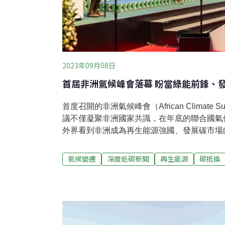
2023年09月08日
首屆非洲氣候峰會落幕 盼當綠能前鋒、
首度召開的非洲氣候峰會（African Climate
議不僅凝聚非洲國家共識，在年底的聯合國氣
外界看到非洲成為再生能源強國、發展碳市場
比宣言」（Nairobi Declaration）呼
稅，改革世界金融體系，減免非洲的氣候債務
氣候變遷
深度低碳新聞
再生能源
碳抵換
合大公國、德國等均承諾投資非洲綠色基礎建
印象 非洲期待成為綠能前鋒首屆的非洲氣候峰
非洲元首出席，聯合國、歐盟、美國均派代表
洲二氧化碳排放僅占全球排放量的2%至3%
主辦國肯亞的總統魯托（William Ruto）