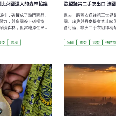
積比英國還大的森林協議
歐盟擬禁二手衣出口 法
碳排，碳權成了熱門商品。
過去，將舊衣送往第三世界
潛力，與多國簽下碳權協
國、瑞典與丹麥提案禁止歐盟
保護森林，但當地原住民批
會討論。非洲二手衣組織稱
權爭議。土地協議龐大 在地
不要支持提案。自己的垃圾
e Carbon）成立於2022
棄衣物何處去？根據歐洲環境
肯亞
碳權
法國
肯亞
歐盟
快時
勒比海地區和亞洲的多個國家
口在20年間提高了2倍，201
可減少二氧化碳排放，藍碳
亞洲。有些二手衣能再銷售
t），再將碳權售出。不少公司會買
天掩埋場或任意丟棄。25
的目標。《衛報》報導，藍
手提議以《巴塞爾公約》（Bas
23年底，至少包含了辛巴威
求出口前應先取得進口國的
坦尚尼亞的8%，總面積幾乎等
國轉移的聯合國公約，特別
3年）年