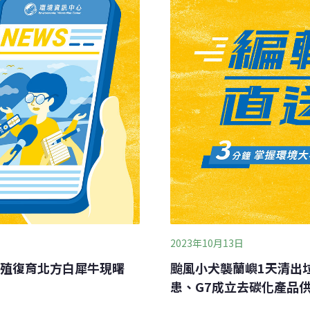
，家裡人就沒有吃的。」所
土
用有機肥料和當地的種子。
們可以耐受當地的氣候條件，
。「本土種子不容易遭受病
2023年10月13日
殖復育北方白犀牛現曙
颱風小犬襲蘭嶼1天清出
患、G7成立去碳化產品