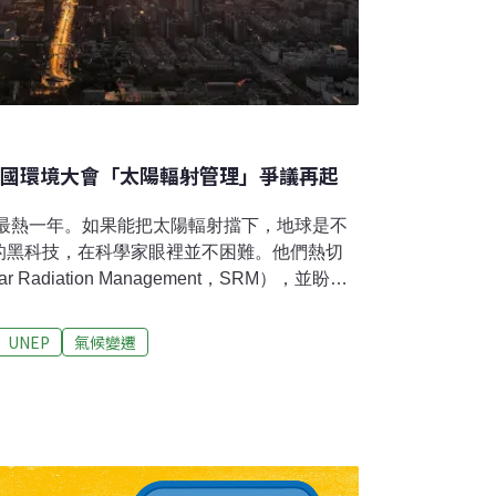
合國環境大會「太陽輻射管理」爭議再起
上最熱一年。如果能把太陽輻射擋下，地球是不
的黑科技，在科學家眼裡並不困難。他們熱切
adiation Management，SRM），並盼聯
反對者憂心SRM將帶來無法預期的災害。在今
A-6）中，SRM的提案最終因無法達成共識而
UNEP
氣候變遷
強科學對話可爭取到更多支持。SRM如何減少
於2月26日至3月1日在肯亞召開。在這個全球
議上，瑞士提案成立聯合國專家小組，深入研
強烈反對，最終撤回提案。SRM泛指各項可以
散發的技術，其中最受矚目的就是「平流層氣
Aerosol Injection，SAI）。1991年菲律賓皮納