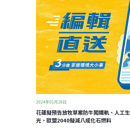
他生產資料很不容易。沒有錢就什麼也種不了
以恩加胡決定放棄合成品，重新像母親那樣使
肯亞農民把這類種子稱為「本土」種子。 它
比如短暫的雨季等，而且無需使用農用化學品
蟲害，就算
2024年01月26日
花蓮擬預告放牧草案防牛闖鐵軌、人工生
光、歐盟2040擬減八成化石燃料