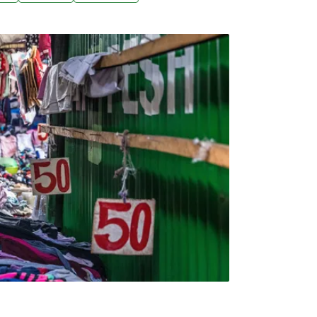
22日檢驗確診漢他病毒感染。（中央社報導）。
 輕災區成果佳馬太鞍溪堰塞湖洪災，大量淤土
農改場與農友合作，依淤積程度分3區復耕試
的輕災區，復耕成果豐碩，朝高經濟價值、有機
與農業試驗所自去年11月起，推動5.8公頃復
以下、30至40公分及50至60公分，分3區域
）