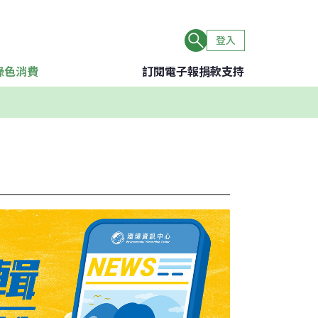
登入
綠色消費
訂閱電子報
捐款支持