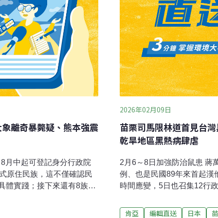
2026年02月09日
大象離奇暴斃疑、熊本強震
苗栗司馬限林道首見台灣
乾旱地區黑熱病肆虐
、8月中起可登記身分行政院
2月6～8日加強防治鼠患 
正式原住民族，這不僅確認民
例、也是民國89年來首起
具體實踐；接下來還有8族申
時間應變，5日也召集12行
族相關預算也會增加。（中央
生福利部疾病管制署1月30
隔半世紀現蹤中部地區林業保
住在台北市大安區的70多歲
肯亞
編輯直送
日本