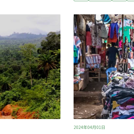
濕地，營造友善棲地並架設
發病約8天後於13日死亡，
部活動範圍的紀錄，將續推
花蓮光復受災農地復耕試驗
鴞分布熱區多位於台南、嘉
造成農田受災嚴重，花蓮區
1960年代大肚山台地曾有
驗，其中淤積20公分以下
境，可能曾是草鴞的重要棲
農業復耕。花蓮區農業改良場
耕試驗與示範，按淤積20公分
共7樣態試驗。（中央社報導
2024年04月01日