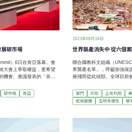
2023年08月16日
發展碳市場
世界襲產消失中 從六個
 Summit）6日在肯亞落幕。會
聯合國教科文組織（UNES
候大會上爭取權益，更希望
界襲產名單」，呼籲加強保
的機會。會議發表的「奈洛
摧殘而從此傾頹。全球目前
籲全球對化石燃料、航空和海運徵收碳
藉由六個形態各異的美麗襲
。非洲開發銀行、阿拉伯聯
托西古城1545年，西班牙人在
碳市場
肯亞
葉門
印尼
土地利用
設與碳市場。翻轉氣候受災
很快成為16世紀下半葉全球
氣候變遷
生物多樣性
玻
會於4-6日在肯亞舉行，多國
找機會，使得波托西成為僅
與會。根據聯合國資料，非
班牙殖民者與非裔奴隸在這座
，卻受到嚴重的極端氣候影響。
遺跡。470多年過去，波托
希望大家能看到非洲的機會。《半
要產業，繼續支撐上萬家庭的