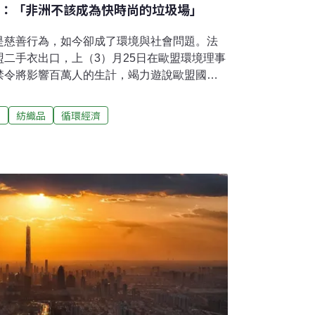
國：「非洲不該成為快時尚的垃圾場」
是慈善行為，如今卻成了環境與社會問題。法
二手衣出口，上（3）月25日在歐盟環境理事
禁令將影響百萬人的生計，竭力遊說歐盟國家
自已清快時尚興起，丟衣服的速度也加快，廢
署（EEA）2023年的分析，歐盟廢紡織品出
尚
紡織品
循環經濟
9年達170萬噸，其中46%銷往非洲、41%銷往
，有些降級為工業碎布或填充，有些則進入露
日，歐盟環境理事會開會，法國、丹麥與瑞典聯
el Convention）管制二手衣進出口，並要
同意。《巴塞爾公約》是管制有害廢棄物的跨
針對先進國家將廢棄物轉往第三世界。