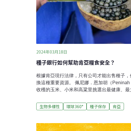
2024年03月18日
種子銀行如何幫助肯亞糧食安全？
根據肯亞現行法律，只有公司才能出售種子，
換這種重要資源。 佩尼娜．恩加胡（Peninah
收穫的玉米、小米和高粱里挑選出最健康、最
防它們發黴或生蟲，待到播種季便用它們作為
木灰。」她說。「那時收成很好，各種食物都
生物多樣性
環球360°
種子保存
肯亞
恩加胡婚後跟她的母親一樣，成為了一名農民
合成的化學品，種的也是公司生產的雜交種子。
對恩加胡來說太貴了。她回憶道：「那時要弄