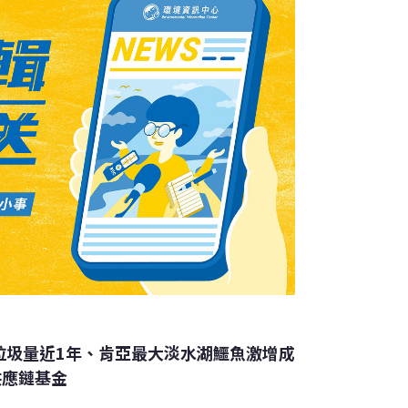
垃圾量近1年、肯亞最大淡水湖鱷魚激增成
供應鏈基金