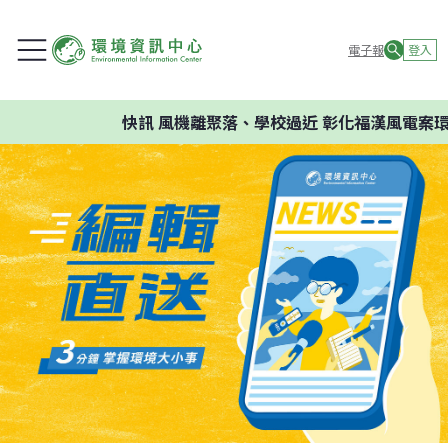
電子報
登入
快訊
風機離聚落、學校過近 彰化福漢風電案環