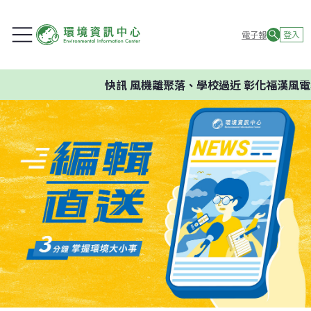
電子報
登入
快訊
風機離聚落、學校過近 彰化福漢風電