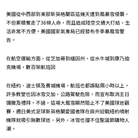
美國從中西部到東部新英格蘭區這幾天遭到風暴雪侵襲，
不但累積奪走了36條人命，而且造成陸空交通大打結，生
活非常不方便。美國國家氣象局已經發布冬季暴風雪警
告。
在航空運輸方面，從芝加哥到緬因州，從水牛城到康乃迪
克機場，數百架航班因
在紐約、波士頓及費城機場，航班也都誤點兩小時以上。
許多教堂也因冰雪交加，公路駕駛危險，而宣布取消主日
彌撒及禮拜。不過，這場大風雪顯然阻止不了美國球迷觀
賽，週日美式足球新英格蘭愛國者隊在麻州迎戰紐約噴射
機隊就吸引無數球迷，另外，冰雪也擋不住聖誕節購物人
潮。
