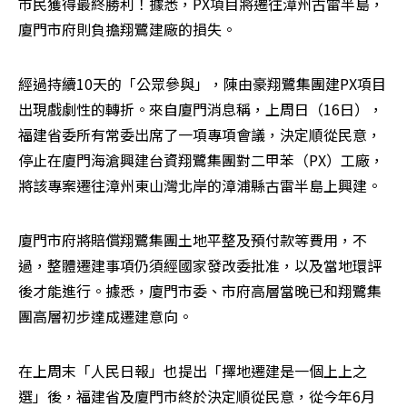
市民獲得最終勝利！據悉，PX項目將遷往漳州古雷半島，
廈門市府則負擔翔鷺建廠的損失。
經過持續10天的「公眾參與」，陳由豪翔鷺集團建PX項目
出現戲劇性的轉折。來自廈門消息稱，上周日（16日），
福建省委所有常委出席了一項專項會議，決定順從民意，
停止在廈門海滄興建台資翔鷺集團對二甲苯（PX）工廠，
將該專案遷往漳州東山灣北岸的漳浦縣古雷半島上興建。
廈門市府將賠償翔鷺集團土地平整及預付款等費用，不
過，整體遷建事項仍須經國家發改委批准，以及當地環評
後才能進行。據悉，廈門市委、市府高層當晚已和翔鷺集
團高層初步達成遷建意向。
在上周末「人民日報」也提出「擇地遷建是一個上上之
選」後，福建省及廈門市終於決定順從民意，從今年6月