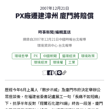
2007年12月21日
PX廠遷建漳州 廈門將賠償
時事新聞
/
編輯直送
摘錄自2007年12月21日中國時報台北報導
環境資訊中心
台北
報導
環境哲學
PX
中國新聞
循環經濟
環境政策
環境經濟
環境權
工業
歷經今年6月上萬人「散步示威」及廈門市府決定舉辦公
眾座談後，在福建省委書記盧展工一句「長痛不如短痛」
下，抗爭半年反對「翔鷺石化建PX廠」終告一段落，廈門