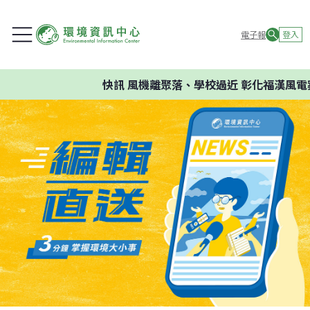
電子報
登入
快訊
風機離聚落、學校過近 彰化福漢風電