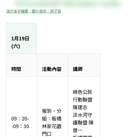
湳仔溪手繪圖；圖片提供：邱子容
1月19日
(六)
時間
活動內容
講師
綠色公民
行動聯盟
陳建志
報到、分
淡水河守
09：20-
組：板橋
護聯盟 陳
-09：30
林家花園
健一
門口