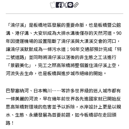
「湳仔溪」是板橋地區發展的重要命脈，也是板橋暨公館
溝、港仔溝、大安圳成為大排水溝後僅存的天然河道。90
年因捷運機場的設置阻斷了湳仔溪與大漢溪交會的河口，
讓湳仔溪默默成為一條污水道；98年交通部預計完成「特
二號道路」並同時將湳仔溪以落後的非生態之工法進行
「景觀美化」，完工之際高架橋將整個蓋住湳仔溪上空，
河流失去生命，也是板橋與進步城市絕緣的開始。
巴黎塞納河、日本鴨川……等許多世界級的迷人城市都有
一條美麗的河流，早在幾年前世界各先進國家就已開始反
思高架橋對環境的危害並予以拆除，水岸設計上更是以親
水、生態、永續發展為首要前題，如今板橋卻在走回頭
路！