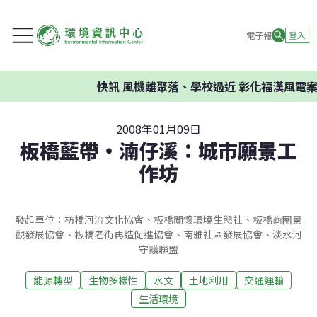
電子報
登入
快訊
風機離聚落、學校過近 彰化福漢風電案環
2008年01月09日
板橋藍帶‧湳仔溪：城市願景工
作坊
發起單位：枋橋河流文化協會、板橋關懷環境生態社、板橋商圈景
觀發展協會、板橋老街再造促進協會、南雅社區發展協會、淡水河
守護聯盟
能源轉型
生物多樣性
水文
土地利用
交通運輸
生活環境