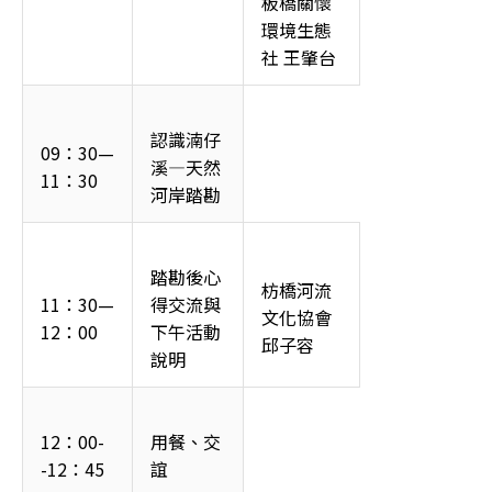
板橋關懷
環境生態
社 王肇台
認識湳仔
09：30—
溪—天然
11：30
河岸踏勘
踏勘後心
枋橋河流
11：30—
得交流與
文化協會 
12：00
下午活動
邱子容
說明
12：00-
用餐、交
-12：45
誼