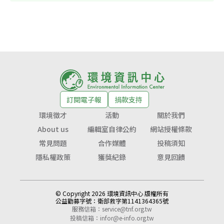
訂閱電子報
捐款支持
環境徵才
活動
關於我們
About us
編輯室自律公約
網站授權條款
常見問題
合作媒體
投稿須知
隱私權政策
獲獎紀錄
意見回饋
© Copyright 2026 環境資訊中心 版權所有
公益勸募字號：
衛部救字第1141364365號
服務信箱：
service@tnf.org.tw
投稿信箱：
infor@e-info.org.tw