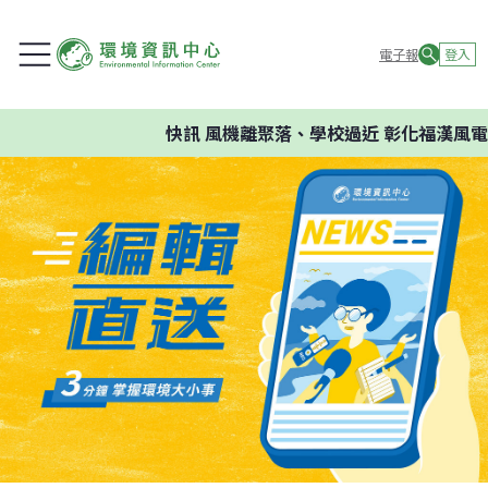
電子報
登入
快訊
風機離聚落、學校過近 彰化福漢風電