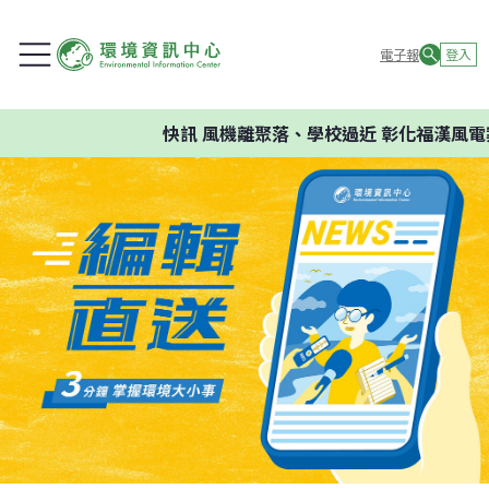
電子報
登入
快訊
風機離聚落、學校過近 彰化福漢風電