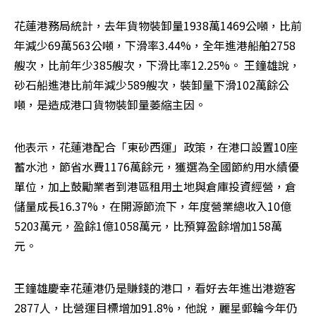
花蓮港務局統計，去年貨物裝卸量1938萬1469公噸，比前
年減少69萬563公噸，下滑率3.44%，全年進港船舶2758
艘次，比前年少385艘次，下滑比率12.25%。 王鐘雄說，
砂石船進港比前年減少589艘次，裝卸量下滑102萬餘公
噸，是造成港口貨物裝卸量萎縮主因。 
他表示，花蓮港配合「東砂西運」政策，在港口設置10座
蓄水池，節省水費1176萬餘元，獲選為全國節約用水績優
單位，加上鼓勵業者到港區租用土地與倉庫投資經營，倉
儲量成長16.37%，在開源節流下，年度營業總收入10億
5203萬元，盈餘1億1058萬元，比預算盈餘增加158萬
元。
王鐘雄慶幸花蓮港仍是賺錢的港口，看好去年進出港遊客
2877人，比營運目標增加91.8%，他說，麗星郵輪今年仍