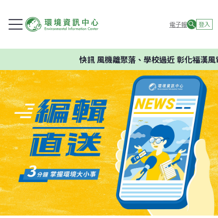
電子報
登入
快訊
風機離聚落、學校過近 彰化福漢風