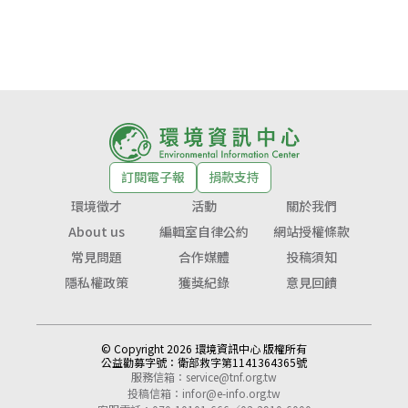
訂閱電子報
捐款支持
環境徵才
活動
關於我們
About us
編輯室自律公約
網站授權條款
常見問題
合作媒體
投稿須知
隱私權政策
獲獎紀錄
意見回饋
© Copyright 2026 環境資訊中心 版權所有
公益勸募字號：
衛部救字第1141364365號
服務信箱：
service@tnf.org.tw
投稿信箱：
infor@e-info.org.tw