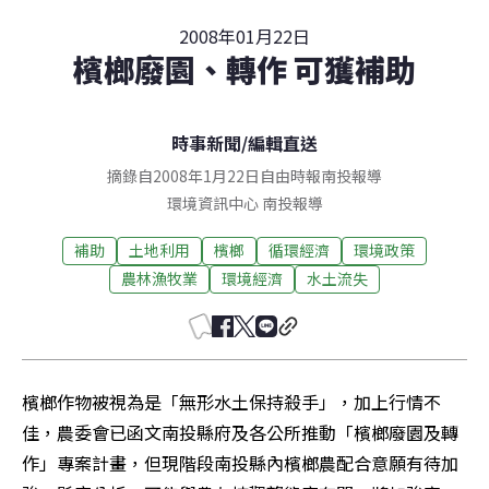
2008年01月22日
檳榔廢園、轉作 可獲補助
時事新聞
/
編輯直送
摘錄自2008年1月22日自由時報南投報導
環境資訊中心
南投
報導
補助
土地利用
檳榔
循環經濟
環境政策
農林漁牧業
環境經濟
水土流失
檳榔作物被視為是「無形水土保持殺手」，加上行情不
佳，農委會已函文南投縣府及各公所推動「檳榔廢園及轉
作」專案計畫，但現階段南投縣內檳榔農配合意願有待加