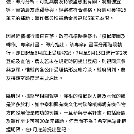
強，縣府分析，可能與農友持觀望態度有關，將加強宣
導，籲請農友踴躍參與，經審核符合資格，廢園可獲得15
萬元的補助；轉作每公頃補助金最高以5萬元為限。
因最近檳榔行情直直落，政府抓準時機祭出「檳榔廢園及
轉作」專案計畫。 縣府指出，該專案計畫區分兩階段執
行，即日起至6月底止受理登記，7月至9月15日進行第2次
登記及查估，農友若未在規定時間提出登記，則視同無參
與意願，惟縣內各公所受理情形反應冷淡，縣府研判，農
友持觀望態度是主要原因。 
縣府說，據醫學相關報導，淺根的檳榔對人體及水保的確
是弊多於利，如中寮和興有機文化村砍除檳榔朝有機作物
方向發展便是成功的例證，一旦參與專案計畫，包括廢園
及轉作至少可獲20萬元補助，何樂而不為？希望民眾能把
握期限，在6月底前提出登記。