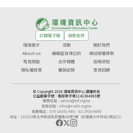
訂閱電子報
捐款支持
環境徵才
活動
關於我們
About us
編輯室自律公約
網站授權條款
常見問題
合作媒體
投稿須知
隱私權政策
獲獎紀錄
意見回饋
© Copyright 2026 環境資訊中心 版權所有
公益勸募字號：
衛部救字第1141364365號
服務信箱：
service@tnf.org.tw
投稿信箱：
infor@e-info.org.tw
客服電話：070-10101-666／02-2910-6000
地址：231023新北市新店區民權路48號3樓（近捷運大坪林站1號出口）