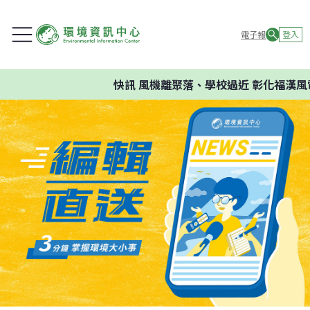
電子報
登入
快訊
風機離聚落、學校過近 彰化福漢風